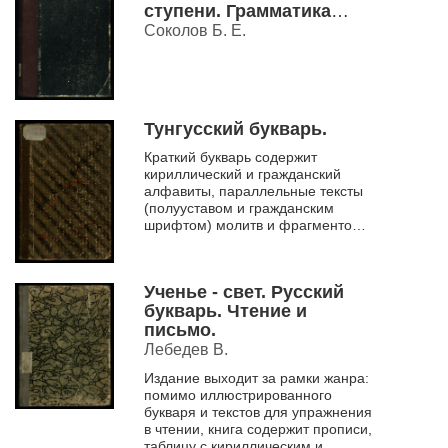
ступени. Грамматика
русского языка с
Соколов Б. Е.
материалом для устных
и письменных
упражнений Ч. 2.
Тунгусский букварь.
Краткий букварь содержит
кириллический и гражданский
алфавиты, параллельные тексты
(полууставом и гражданским
шрифтом) молитв и фрагментов
священного писания.
Ученье - свет. Русский
букварь. Чтение и
письмо.
Лебедев В.
Издание выходит за рамки жанра:
помимо иллюстрированного
букваря и текстов для упражнения
в чтении, книга содержит прописи,
таблицу с кириллическим и