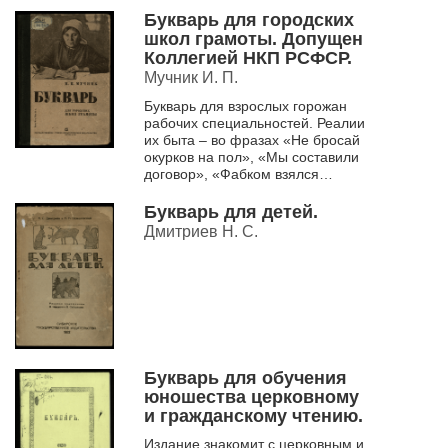
Букварь для городских
школ грамоты. Допущен
Коллегией НКП РСФСР.
Мучник И. П.
Букварь для взрослых горожан
рабочих специальностей. Реалии
их быта – во фразах «Не бросай
окурков на пол», «Мы составили
договор», «Фабком взялся
наладить работу столовой». В
учебник интегрированы св...
Букварь для детей.
Дмитриев Н. С.
Букварь для обучения
юношества церковному
и гражданскому чтению.
Издание знакомит с церковным и