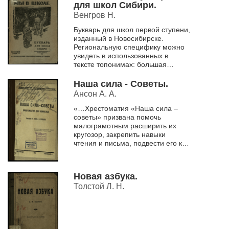
для школ Сибири.
Венгров Н.
Букварь для школ первой ступени,
изданный в Новосибирске.
Региональную специфику можно
увидеть в использованных в
тексте топонимах: большая
деревня Песчанка (с. 38),
Хановка, Каменка.
Наша сила - Советы.
Ансон А. А.
«…Хрестоматия «Наша сила –
советы» призвана помочь
малограмотным расширить их
кругозор, закрепить навыки
чтения и письма, подвести его к
чтению газеты и популярной
книги. Хрестоматия построена на
крае...
Новая азбука.
Толстой Л. Н.