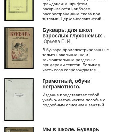
гражданским шрифтом,
раскрываются наиболее
распространенные слова под
титлами. Церковнославянский
текст предлагается осваивать на
образцах молитвословий,
Букварь. для школ
гражданский – н...
взрослых глухонемых .
Юрьева Е. И.
В букваре проиллюстрированы не
только начальные, но и
заключительные разделы с
примерами текстов. Большая
часть слов сопровождается
графическим изложением на
языке жестов.
Грамотный, обучи
Тексты для чтения очень кратки,...
неграмотного.
Издание представляет собой
учебно-методическое пособие с
подробным описанием занятий
Мы в школе. Букварь