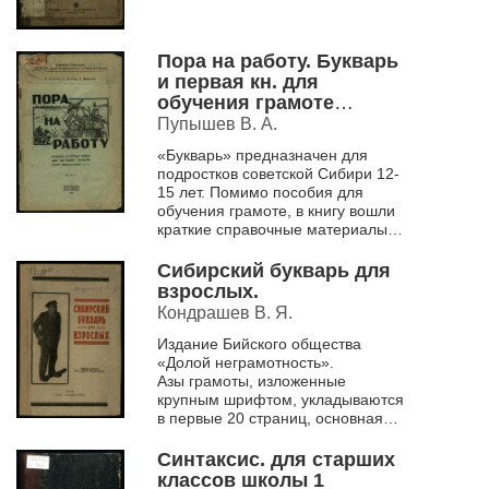
Пора на работу. Букварь
и первая кн. для
обучения грамоте
подростков : Сиб. метод.
Пупышев В. А.
советом рекомендован
«Букварь» предназначен для
для ликвидации
подростков советской Сибири 12-
неграмотности
15 лет. Помимо пособия для
подростков.
обучения грамоте, в книгу вошли
краткие справочные материалы
по математике, природоведению
и методические рекоменда...
Сибирский букварь для
взрослых.
Кондрашев В. Я.
Издание Бийского общества
«Долой неграмотность».
Азы грамоты, изложенные
крупным шрифтом, укладываются
в первые 20 страниц, основная
часть книги – законченные
рассказы, каждый из которых в
Синтаксис. для старших
своем роде...
классов школы 1