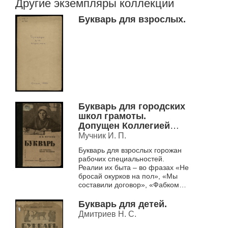
Другие экземпляры коллекции
Букварь для взрослых.
Букварь для городских
школ грамоты.
Допущен Коллегией
НКП РСФСР.
Мучник И. П.
Букварь для взрослых горожан
рабочих специальностей.
Реалии их быта – во фразах «Не
бросай окурков на пол», «Мы
составили договор», «Фабком
взялся наладить работу
столовой». В учебник
Букварь для детей.
интегрированы св...
Дмитриев Н. С.