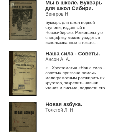
языке жестов.
Мы в школе. Букварь
Тексты для чтения очень
для школ Сибири.
кратки,...
Венгров Н.
Букварь для школ первой
ступени, изданный в
Новосибирске. Региональную
специфику можно увидеть в
использованных в тексте
топонимах: большая деревня
Песчанка (с. 38), Хановка,
Наша сила - Советы.
Каменка.
Ансон А. А.
«…Хрестоматия «Наша сила –
советы» призвана помочь
малограмотным расширить их
кругозор, закрепить навыки
чтения и письма, подвести его к
чтению газеты и популярной
книги. Хрестоматия построена
на крае...
Новая азбука.
Толстой Л. Н.