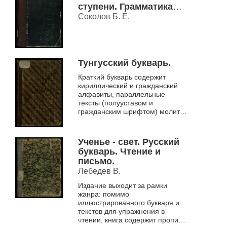
ступени. Грамматика
русского языка с
Соколов Б. Е.
материалом для устных
и письменных
упражнений Ч. 2.
Тунгусский букварь.
Краткий букварь содержит
кириллический и гражданский
алфавиты, параллельные
тексты (полууставом и
гражданским шрифтом) молитв
и фрагментов священного
писания.
Ученье - свет. Русский
букварь. Чтение и
письмо.
Лебедев В.
Издание выходит за рамки
жанра: помимо
иллюстрированного букваря и
текстов для упражнения в
чтении, книга содержит прописи,