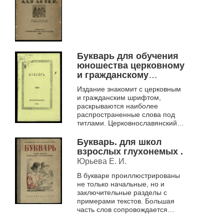
Букварь для обучения
юношества церковному
и гражданскому
чтению.
Издание знакомит с церковным
и гражданским шрифтом,
раскрываются наиболее
распространенные слова под
титлами. Церковнославянский
текст предлагается осваивать на
образцах молитвословий,
Букварь. для школ
гражданский – н...
взрослых глухонемых .
Юрьева Е. И.
В букваре проиллюстрированы
не только начальные, но и
заключительные разделы с
примерами текстов. Большая
часть слов сопровождается
графическим изложением на