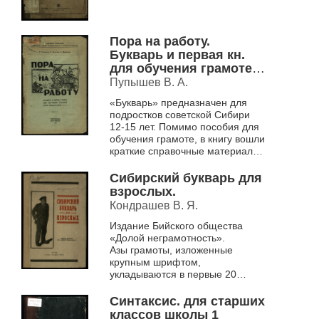
Пора на работу.
Букварь и первая кн.
для обучения грамоте
подростков : Сиб.
Пупышев В. А.
метод. советом
«Букварь» предназначен для
рекомендован для
подростков советской Сибири
ликвидации
12-15 лет. Помимо пособия для
неграмотности
обучения грамоте, в книгу вошли
подростков.
краткие справочные материалы
по математике,
природоведению и
Сибирский букварь для
методические рекоменда...
взрослых.
Кондрашев В. Я.
Издание Бийского общества
«Долой неграмотность».
Азы грамоты, изложенные
крупным шрифтом,
укладываются в первые 20
страниц, основная часть книги –
законченные рассказы, каждый
Синтаксис. для старших
из которых в своем роде...
классов школы 1