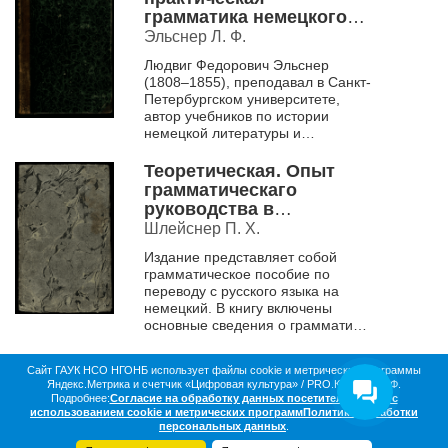
грамматика немецкого
языка, в вопросах и
Эльснер Л. Ф.
ответах и с многими
Людвиг Федорович Эльснер
примерами.
(1808–1855), преподавал в Санкт-
Петербургском университете,
автор учебников по истории
немецкой литературы и
грамматике немецкого языка.
В электронной коллекции
Теоретическая. Опыт
представлено...
грамматическаго
руководства в
переводах с российскаго
Шлейснер П. Х.
языка на немецкой Ч. 1 .
Издание представляет собой
грамматическое пособие по
переводу с русского языка на
немецкий. В книгу включены
основные сведения о грамматике
немецкого языка, таблица
неправильных глаголов с
Сайт ГАУК НСО НГОНБ использует файлы cookie и метрические программы
указанием и...
Яндекс.Метрика и счетчик «Цифровая культура» / PRO.Культура.РФ.
О библиотеке
Коллекции
Цифровая жизнь
Подробнее:
Согласие на обработку данных посетителей сайта с
Документы в оцифровке
Статистика
Контакты
использованием cookie и метрических программ
Политика обработки
Партнёры
персональных данных
.