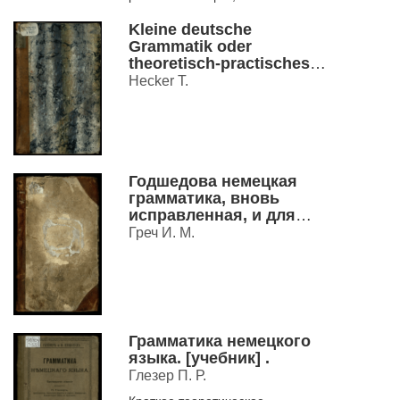
La Grammaire Des Dames
пользоваться этой книгой. Для
: Avec Un Avant-Propos,
всех начинающих. – Берлин,
Kleine deutsche
1775.
Où L'On Indique La Man
Grammatik oder
theoretisch-practisches
Lehrbuch der deutschen
Hecker T.
Sprache, mit Bespielen
und Ausgaben zur
Anwendung der Regeln
Годшедова немецкая
грамматика, вновь
исправленная, и для
ползы и употребления
Греч И. М.
российскаго
благороднаго
юношества
напечатанная.
Грамматика немецкого
языка. [учебник] .
Глезер П. Р.