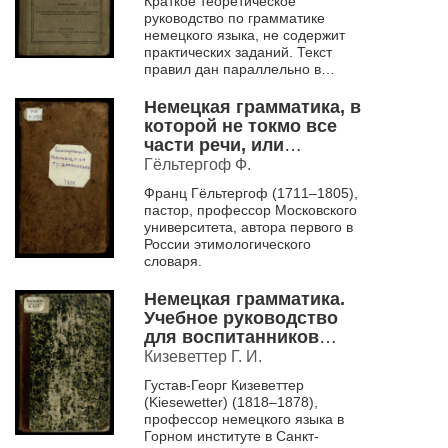
Краткое теоретическое
руководство по грамматике
немецкого языка, не содержит
практических заданий. Текст
правил дан параллельно в
немецком и русском вариантах.
Немецкая грамматика, в
которой не токмо все
части речи, или
произведение слов, но и
Гёльтергоф Ф.
синтаксис, или
Франц Гёльтергоф (1711–1805),
сочинение слов, оба
пастор, профессор Московского
надлежащими
университета, автора первого в
примерами объяснены.
России этимологического
В пользу российскаго
словаря.
юношества.
Немецкая грамматика.
Учебное руководство
для воспитанников
горного института.
Кизеветтер Г. И.
Густав-Георг Кизеветтер
(Kiesewetter) (1818–1878),
профессор немецкого языка в
Горном институте в Санкт-