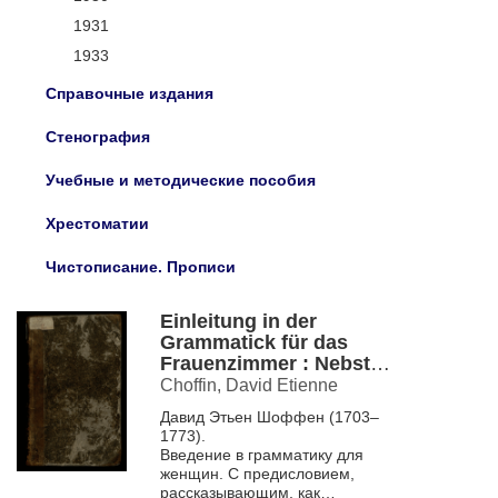
1931
1933
Справочные издания
Стенография
Учебные и методические пособия
Хрестоматии
Чистописание. Прописи
Einleitung in der
Grammatick für das
Frauenzimmer : Nebst
einem Vorbericht wie
Choffin, David Etienne
dieses Buch recht zu
Давид Этьен Шоффен (1703–
gebrauchensen. Zum
1773).
grossen Nutzen und
Введение в грамматику для
Gebrauch für allerlen
женщин. С предисловием,
Anfänger = Introduction A
рассказывающим, как