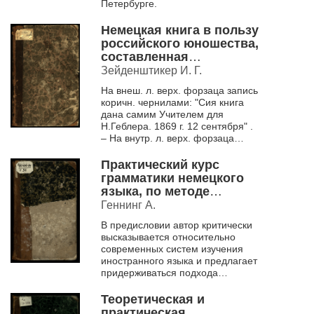
Петербурге.
Немецкая книга в пользу
российского юношества,
составленная
систематически и
Зейденштикер И. Г.
грамматически по легкой
На внеш. л. верх. форзаца запись
и понятной методе
коричн. чернилами: "Сия книга
Зейденштикера, с
дана самим Учителем для
прибавлением
Н.Геблера. 1869 г. 12 сентября" .
анекдотов, к чему
– На внутр. л. верх. форзаца
присоединена I-я часть
запись коричн. чернилами:
немецкой грамматики.
"Геблера&...
Практический курс
грамматики немецкого
языка, по методе
Оллендорфа, принятый
Геннинг А.
руководством в средних
В предисловии автор критически
классах женских
высказывается относительно
учебных заведений
современных систем изучения
Ведомства учреждений
иностранного языка и предлагает
императрицы Марии и
придерживаться подхода
учебным пособием в
Оллендорфа. Далее приводит
военно-учебных
подробное описание методики
Теоретическая и
освоения...
заведениях.
практическая