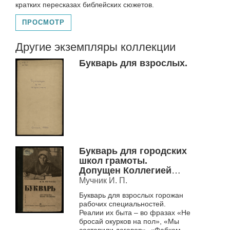
кратких пересказах библейских сюжетов.
ПРОСМОТР
Другие экземпляры коллекции
Букварь для взрослых.
Букварь для городских
школ грамоты.
Допущен Коллегией
НКП РСФСР.
Мучник И. П.
Букварь для взрослых горожан
рабочих специальностей.
Реалии их быта – во фразах «Не
бросай окурков на пол», «Мы
составили договор», «Фабком