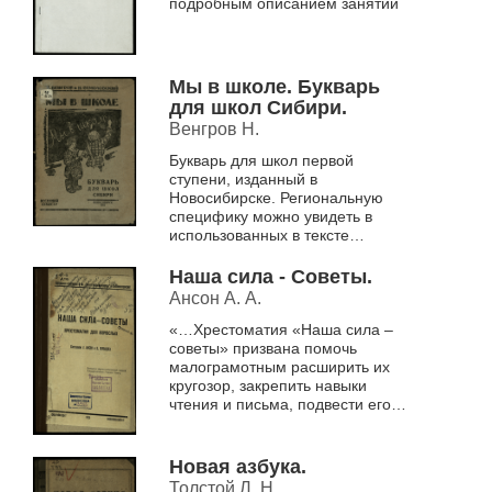
подробным описанием занятий
Мы в школе. Букварь
для школ Сибири.
Венгров Н.
Букварь для школ первой
ступени, изданный в
Новосибирске. Региональную
специфику можно увидеть в
использованных в тексте
топонимах: большая деревня
Песчанка (с. 38), Хановка,
Наша сила - Советы.
Каменка.
Ансон А. А.
«…Хрестоматия «Наша сила –
советы» призвана помочь
малограмотным расширить их
кругозор, закрепить навыки
чтения и письма, подвести его к
чтению газеты и популярной
книги. Хрестоматия построена
на крае...
Новая азбука.
Толстой Л. Н.