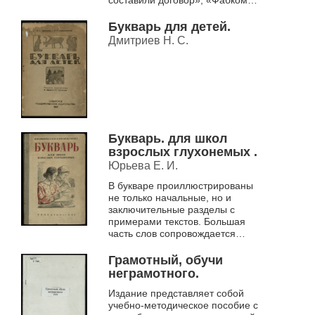
взялся наладить работу
столовой». В учебник
Букварь для детей.
интегрированы св...
Дмитриев Н. С.
Букварь. для школ
взрослых глухонемых .
Юрьева Е. И.
В букваре проиллюстрированы
не только начальные, но и
заключительные разделы с
примерами текстов. Большая
часть слов сопровождается
графическим изложением на
языке жестов.
Грамотный, обучи
Тексты для чтения очень
неграмотного.
кратки,...
Издание представляет собой
учебно-методическое пособие с