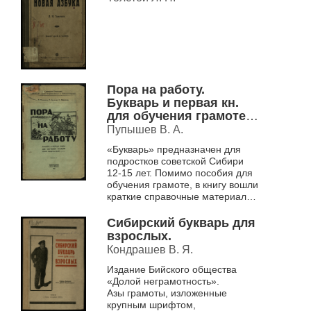
Пора на работу.
Букварь и первая кн.
для обучения грамоте
подростков : Сиб.
Пупышев В. А.
метод. советом
«Букварь» предназначен для
рекомендован для
подростков советской Сибири
ликвидации
12-15 лет. Помимо пособия для
неграмотности
обучения грамоте, в книгу вошли
подростков.
краткие справочные материалы
по математике,
природоведению и
Сибирский букварь для
методические рекоменда...
взрослых.
Кондрашев В. Я.
Издание Бийского общества
«Долой неграмотность».
Азы грамоты, изложенные
крупным шрифтом,