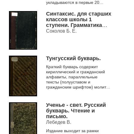
укладываются в первые 20
страниц, основная часть книги –
законченные рассказы, каждый
Синтаксис. для старших
из которых в своем роде...
классов школы 1
ступени. Грамматика
русского языка с
Соколов Б. Е.
материалом для устных
и письменных
упражнений Ч. 2.
Тунгусский букварь.
Краткий букварь содержит
кириллический и гражданский
алфавиты, параллельные
тексты (полууставом и
гражданским шрифтом) молитв
и фрагментов священного
писания.
Ученье - свет. Русский
букварь. Чтение и
письмо.
Лебедев В.
Издание выходит за рамки