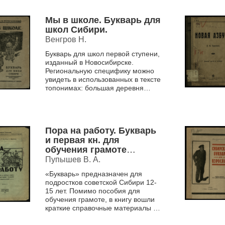
Тексты для чтения очень кратки,...
Мы в школе. Букварь для
школ Сибири.
Венгров Н.
Букварь для школ первой ступени,
изданный в Новосибирске.
Региональную специфику можно
увидеть в использованных в тексте
топонимах: большая деревня
Песчанка (с. 38), Хановка,
Каменка.
Пора на работу. Букварь
и первая кн. для
обучения грамоте
подростков : Сиб. метод.
Пупышев В. А.
советом рекомендован
«Букварь» предназначен для
для ликвидации
подростков советской Сибири 12-
неграмотности
15 лет. Помимо пособия для
подростков.
обучения грамоте, в книгу вошли
краткие справочные материалы по
математике, природоведению и