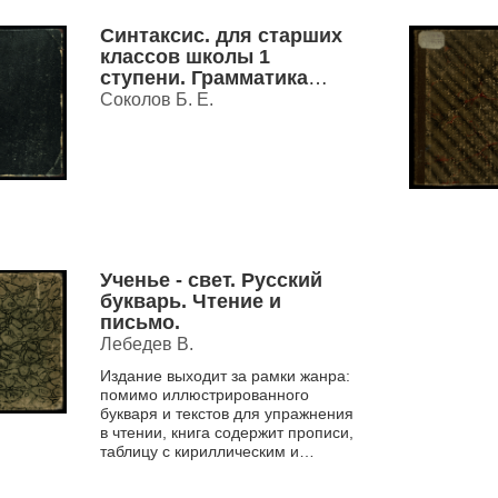
методические рекоменда...
Синтаксис. для старших
классов школы 1
ступени. Грамматика
русского языка с
Соколов Б. Е.
материалом для устных и
письменных упражнений
Ч. 2.
Ученье - свет. Русский
букварь. Чтение и
письмо.
Лебедев В.
Издание выходит за рамки жанра:
помимо иллюстрированного
букваря и текстов для упражнения
в чтении, книга содержит прописи,
таблицу с кириллическим и
гражданским шрифтом крупного
кегля, цветовую схему...