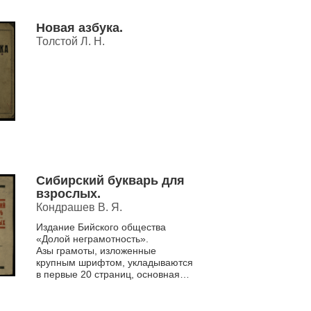
Новая азбука.
Толстой Л. Н.
Сибирский букварь для
взрослых.
Кондрашев В. Я.
Издание Бийского общества
«Долой неграмотность».
Азы грамоты, изложенные
крупным шрифтом, укладываются
в первые 20 страниц, основная
часть книги – законченные
рассказы, каждый из которых в
своем роде...