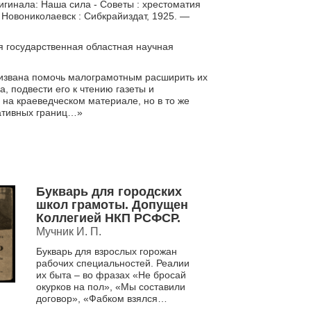
игинала: Наша сила - Советы : хрестоматия
— Новониколаевск : Сибкрайиздат, 1925. —
я государственная областная научная
извана помочь малограмотным расширить их
а, подвести его к чтению газеты и
 на краеведческом материале, но в то же
ативных границ…»
Букварь для городских
школ грамоты. Допущен
Коллегией НКП РСФСР.
Мучник И. П.
Букварь для взрослых горожан
рабочих специальностей. Реалии
их быта – во фразах «Не бросай
окурков на пол», «Мы составили
договор», «Фабком взялся
наладить работу столовой». В