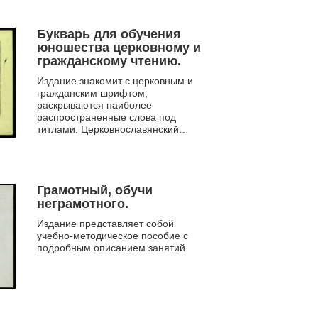
учебник интегрированы св...
Букварь для обучения
юношества церковному и
гражданскому чтению.
Издание знакомит с церковным и
гражданским шрифтом,
раскрываются наиболее
распространенные слова под
титлами. Церковнославянский
текст предлагается осваивать на
образцах молитвословий,
гражданский – н...
Грамотный, обучи
неграмотного.
Издание представляет собой
учебно-методическое пособие с
подробным описанием занятий