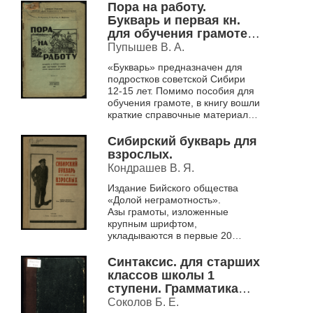
Пора на работу.
Букварь и первая кн.
для обучения грамоте
подростков : Сиб.
Пупышев В. А.
метод. советом
«Букварь» предназначен для
рекомендован для
подростков советской Сибири
ликвидации
12-15 лет. Помимо пособия для
неграмотности
обучения грамоте, в книгу вошли
подростков.
краткие справочные материалы
по математике,
природоведению и
Сибирский букварь для
методические рекоменда...
взрослых.
Кондрашев В. Я.
Издание Бийского общества
«Долой неграмотность».
Азы грамоты, изложенные
крупным шрифтом,
укладываются в первые 20
страниц, основная часть книги –
законченные рассказы, каждый
Синтаксис. для старших
из которых в своем роде...
классов школы 1
ступени. Грамматика
русского языка с
Соколов Б. Е.