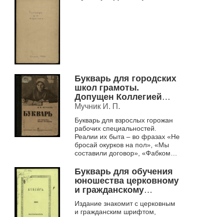
Букварь для городских
школ грамоты.
Допущен Коллегией
НКП РСФСР.
Мучник И. П.
Букварь для взрослых горожан
рабочих специальностей.
Реалии их быта – во фразах «Не
бросай окурков на пол», «Мы
составили договор», «Фабком
взялся наладить работу
столовой». В учебник
Букварь для обучения
интегрированы св...
юношества церковному
и гражданскому
чтению.
Издание знакомит с церковным
и гражданским шрифтом,