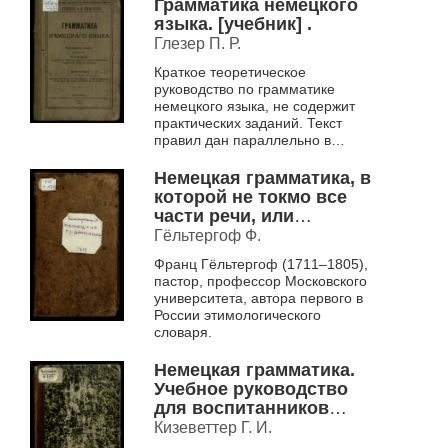
Грамматика немецкого
языка. [учебник] .
Глезер П. Р.
Краткое теоретическое
руководство по грамматике
немецкого языка, не содержит
практических заданий. Текст
правил дан параллельно в
немецком и русском вариантах.
Немецкая грамматика, в
которой не токмо все
части речи, или
произведение слов, но
Гёльтергоф Ф.
и синтаксис, или
Франц Гёльтергоф (1711–1805),
сочинение слов, оба
пастор, профессор Московского
надлежащими
университета, автора первого в
примерами объяснены.
России этимологического
В пользу российскаго
словаря.
юношества.
Немецкая грамматика.
Учебное руководство
для воспитанников
горного института.
Кизеветтер Г. И.