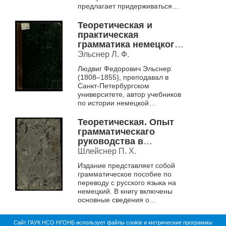
учреждений
предлагает придерживаться
императрицы Марии и
подхода Оллендорфа. Далее
учебным пособием в
приводит подробное описание
Теоретическая и
методики освоения...
военно-учебных
практическая
заведениях.
грамматика немецкого
языка, в вопросах и
Эльснер Л. Ф.
ответах и с многими
Людвиг Федорович Эльснер
примерами.
(1808–1855), преподавал в
Санкт-Петербургском
университете, автор учебников
по истории немецкой
литературы и грамматике
немецкого языка.
Теоретическая. Опыт
В электронной коллекции
грамматическаго
представлено...
руководства в
переводах с
Шлейснер П. Х.
российскаго языка на
Издание представляет собой
немецкой Ч. 1 .
грамматическое пособие по
переводу с русского языка на
немецкий. В книгу включены
основные сведения о
грамматике немецкого языка,
таблица неправильных глаголов
Сайт ГАУК НСО НГОНБ использует файлы cookie и метрические программы
с указанием и...