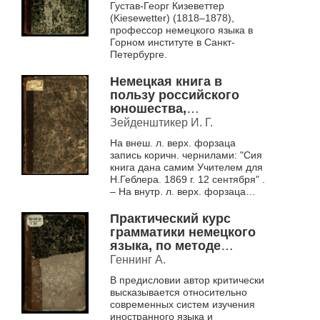
Густав-Георг Кизеветтер
(Kiesewetter) (1818–1878),
профессор немецкого языка в
Горном институте в Санкт-
Петербурге.
Немецкая книга в
пользу российского
юношества,
составленная
Зейденштикер И. Г.
систематически и
На внеш. л. верх. форзаца
грамматически по
запись коричн. чернилами: "Сия
легкой и понятной
книга дана самим Учителем для
методе Зейденштикера,
Н.Геблера. 1869 г. 12 сентября" .
с прибавлением
– На внутр. л. верх. форзаца
анекдотов, к чему
запись коричн. чернилами:
присоединена I-я часть
"Геблера&...
Практический курс
немецкой грамматики.
грамматики немецкого
языка, по методе
Оллендорфа, принятый
Геннинг А.
руководством в
В предисловии автор критически
средних классах
высказывается относительно
женских учебных
современных систем изучения
заведений Ведомства
иностранного языка и