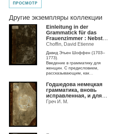
ПРОСМОТР
Другие экземпляры коллекции
Einleitung in der
Grammatick für das
Frauenzimmer : Nebst
einem Vorbericht wie
Choffin, David Etienne
dieses Buch recht zu
Давид Этьен Шоффен (1703–
gebrauchensen. Zum
1773).
grossen Nutzen und
Введение в грамматику для
Gebrauch für allerlen
женщин. С предисловием,
Anfänger = Introduction
рассказывающим, как
A La Grammaire Des
пользоваться этой книгой. Для
Dames : Avec Un Avant-
всех начинающих. – Берлин,
Годшедова немецкая
1775.
Propos, Où L'On Indique
грамматика, вновь
La Man
исправленная, и для
ползы и употребления
Греч И. М.
российскаго
благороднаго
юношества
напечатанная.