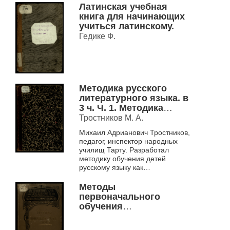
Латинская учебная
книга для начинающих
учиться латинскому.
Гедике Ф.
Методика русского
литературного языка. в
3 ч. Ч. 1. Методика
чтения и устной речи.
Тростников М. А.
Михаил Адрианович Тростников,
педагог, инспектор народных
училищ Тарту. Разработал
методику обучения детей
русскому языку как
иностранному при помощи
картин. Дидактические
Методы
иллюстрации издавались в вид...
первоначального
обучения
(Педагогическая
академия в очерках и