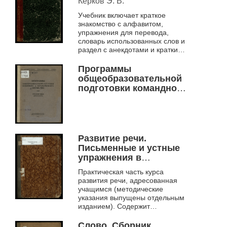
Керков Э. В.
Учебник включает краткое
знакомство с алфавитом,
упражнения для перевода,
словарь использованных слов и
раздел с анекдотами и краткими
рассказами.
Программы
общеобразовательной
подготовки командного
и начальствующего
состава РККА. Русский
язык. Литература.
Развитие речи.
Письменные и устные
упражнения в
изложении мысли.
Практическая часть курса
Третий год обучения.
развития речи, адресованная
Вып. 2. С
учащимся (методические
синтаксическим
указания выпущены отдельным
отделом.
изданием). Содержит
синтаксический отдел с
письменными упражнениями.
Слово. Сборник