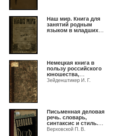
монографиях.
(Воспитание в семье и
школе). под общей
Наш мир. Книга для
редакцией проф. Алекс.
занятий родным
Петр. Нечаева).
языком в младших
классах средней
школы.
Немецкая книга в
пользу российского
юношества,
составленная
Зейденштикер И. Г.
систематически и
грамматически по
легкой и понятной
методе Зейденштикера,
с прибавлением
Письменная деловая
анекдотов, к чему
речь. словарь,
присоединена I-я часть
синтаксис и стиль.
немецкой грамматики.
Разбор и критика
Верховской П. В.
бюрократических