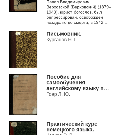
Павел Владимирович
шаблонов в языке
Верховской (Верховский) (1879–
документов.
1943), юрист, богослов, был
репрессирован, освобожден
незадолго до смерти, в 1942.
Книга стала последним из
опубликованных трудов его
Письмовник.
обширной...
Курганов Н. Г.
Пособие для
самообучения
английскому языку по
учебнику Нурока с
Гоар Л. Ю.
переводом на
английский язык
русских упражнений и
указанием
произношения
Практический курс
английских слов
немецкого языка.
русскими буквами