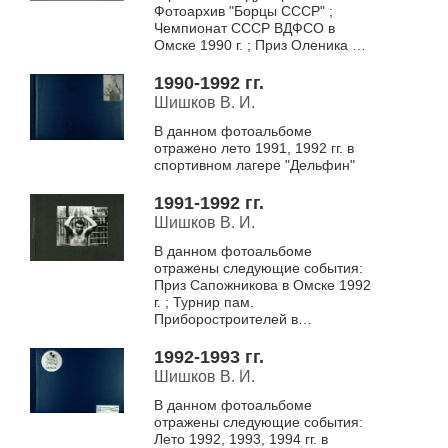
Фотоархив "Борцы СССР" ;
Чемпионат СССР ВДФСО в
Омске 1990 г. ; Приз Оленика в
Новокузнецке 1990 г. ; Приз
Максимова в Бердске 1991 г. ;
1990-1992 гг.
Перв...
Шишков В. И.
В данном фотоальбоме
отражено лето 1991, 1992 гг. в
спортивном лагере "Дельфин"
1991-1992 гг.
Шишков В. И.
В данном фотоальбоме
отражены следующие события:
Приз Сапожникова в Омске 1992
г. ; Турнир пам.
Приборостроителей в
Новосибирске 1992 г. ; Приз
Карелина в Барнауле 1992 г. ;
1992-1993 гг.
Чемпионат РА в Самаре 1992...
Шишков В. И.
В данном фотоальбоме
отражены следующие события:
Лето 1992, 1993, 1994 гг. в