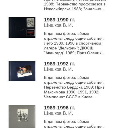
1988; Первенство профсоюзов в
Новосибирске 1988; Зональное
первенство в Чите 1988;
Первенство РСФСР в Ростове
1989-1990 гг.
1988; Приз...
Шишков В. И.
В данном фотоальбоме
отражены следующие события:
Лето 1989, 1990 в спортивном
лагере "Дельфин"; ДЮСШ
"Авангард" 1989; Приз Оленика
в Новокузнецке 1989; Приз
Максимова в Бердске 199...
1989-1992 гг.
Шишков В. И.
В данном фотоальбоме
отражены следующие события:
Первенство Бердска 1989; Приз
Максимова 1990, 1991, 1992;
Чемпионат СССР в Киеве
1990; Лето 1991 в спортивном
лагере "Дельфин"; Пе...
1989-1996 гг.
Шишков В. И.
В данном фотоальбоме
отражены следующие события: