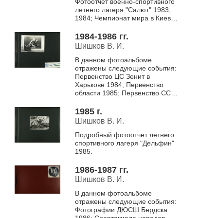
Фотоотчет военно-спортивного
летнего лагеря "Салют" 1983,
1984; Чемпионат мира в Киеве
1983; Спартакиада школьников
1983; Приз Максимова в Бе...
1984-1986 гг.
Шишков В. И.
В данном фотоальбоме
отражены следующие события:
Первенство ЦС Зенит в
Харькове 1984; Первенство
области 1985; Первенство СССР
в Краснодоне 1985; Первенство
РСФСР среди молодежи в
1985 г.
Ленинграде 1985; Пер...
Шишков В. И.
Подробный фотоотчет летнего
спортивного лагеря "Дельфин"
1985.
1986-1987 гг.
Шишков В. И.
В данном фотоальбоме
отражены следующие события:
Фотографии ДЮСШ Бердска
1986; Спартакиада народов