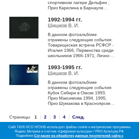
спортивном лагере Дельфин ;
Приз Карелина в Барнауле
1992, 1993 гг. ; Чемпионат
России в Ростове 1993 г. ;
1992-1994 гг.
Первенство облас...
Шишков В. И.
В данном фотоальбоме
отражены следующие события:
Товарищеская встреча РСФСР -
Италия 1966; Первенства среди
школьников 1966-1971; Лично-
командные первенства среди
молодежи 1967-1971.
1993-1995 гг.
Шишков В. И.
В данном фотоальбоме
отражены следующие события:
Кубок Сибири в Омске 1993;
Приз Максимова 1994, 1995;
Приз Шумакова в Красноярске
1994; Первенство области 1994;
Зональный чемпионат России в
Страницы:
1
2
3
4
След.
Новоалтай...
Сайт ГАУК НСО НГОНБ использует файлы cookie и метрические программы
Яндекс.Метрика и счетчик «Цифровая культура» / PRO.Культура.РФ.
О библиотеке
Коллекции
Цифровая жизнь
Подробнее:
Согласие на обработку данных посетителей сайта с
Документы в оцифровке
Статистика
Контакты