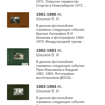
1971; Открытое первенство
Спартак в Новосибирске 1972;
Всесоюзный турнир на призы
генерала Рахимова в Ташкенте
1981-1986 гг.
1972; Турнир на...
Шишков В. И.
В данном фотоальбоме
отражены следующие события:
Краткая биография В.И.
Шишкова в фотографиях 1964-
1979; Междугородний турнир на
призы Героя Социалистического
труда Максимова в Бердске
1982-1983 гг.
1981; Первенств...
Шишков В. И.
В данном фотоальбоме
отражены следующие события:
Приз Максимова в Бердске
1982, 1983; Фотографии
воспитанников ДЮСШ
"Авангард" 1982; Первенство
"Юный зенитовец" 1982;
1983-1984 гг.
Первенство об...
Шишков В. И.
В данном фотоальбоме
отражены следующие события: