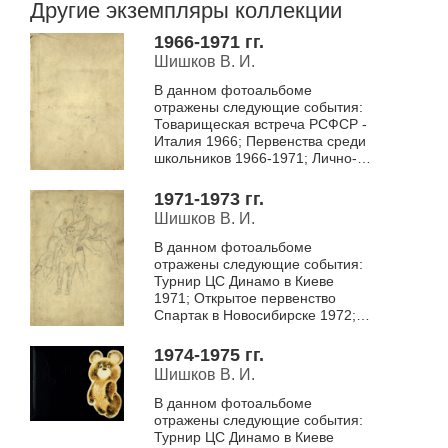
Другие экземпляры коллекции
1966-1971 гг.
Шишков В. И.
В данном фотоальбоме
отражены следующие события:
Товарищеская встреча РСФСР -
Италия 1966; Первенства среди
школьников 1966-1971; Лично-
командные первенства среди
молодежи 1967-1971.
1971-1973 гг.
Шишков В. И.
В данном фотоальбоме
отражены следующие события:
Турнир ЦС Динамо в Киеве
1971; Открытое первенство
Спартак в Новосибирске 1972;
Всесоюзный турнир на призы
генерала Рахимова в Ташкенте
1974-1975 гг.
1972; Турнир на...
Шишков В. И.
В данном фотоальбоме
отражены следующие события:
Турнир ЦС Динамо в Киеве