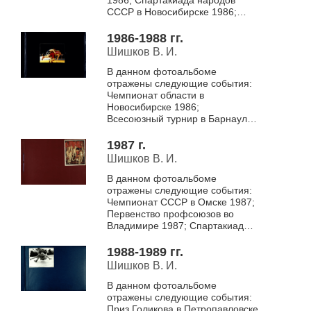
СССР в Новосибирске 1986;
Фотопортреты борцов Бердска
1986; Первенство Бердска 1986;
1986-1988 гг.
Приз Григорьева ...
Шишков В. И.
В данном фотоальбоме
отражены следующие события:
Чемпионат области в
Новосибирске 1986;
Всесоюзный турнир в Барнауле
1987; Первенство РСФСР в
Челябинске 1987; Лето 1987,
1987 г.
1988 в спортивном лагере "...
Шишков В. И.
В данном фотоальбоме
отражены следующие события:
Чемпионат СССР в Омске 1987;
Первенство профсоюзов во
Владимире 1987; Спартакиада
школьников в Бердске 1987;
Приз Григорьева в Новоалтайске
1988-1989 гг.
1987; Перве...
Шишков В. И.
В данном фотоальбоме
отражены следующие события:
Приз Голикова в Петропавловске