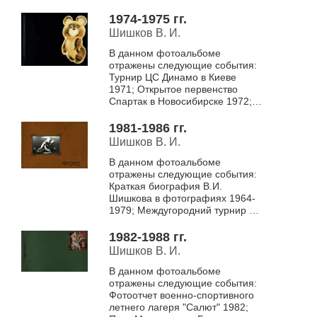
Всесоюзный турнир на призы
генерала Рахимова в Ташкенте
1974-1975 гг.
1972; Турнир на...
Шишков В. И.
В данном фотоальбоме
отражены следующие события:
Турнир ЦС Динамо в Киеве
1971; Открытое первенство
Спартак в Новосибирске 1972;
Всесоюзный турнир на призы
генерала Рахимова в Ташкенте
1981-1986 гг.
1972; Турнир на...
Шишков В. И.
В данном фотоальбоме
отражены следующие события:
Краткая биография В.И.
Шишкова в фотографиях 1964-
1979; Междугородний турнир на
призы Героя Социалистического
труда Максимова в Бердске
1982-1988 гг.
1981; Первенств...
Шишков В. И.
В данном фотоальбоме
отражены следующие события:
Фотоотчет военно-спортивного
летнего лагеря "Салют" 1982;