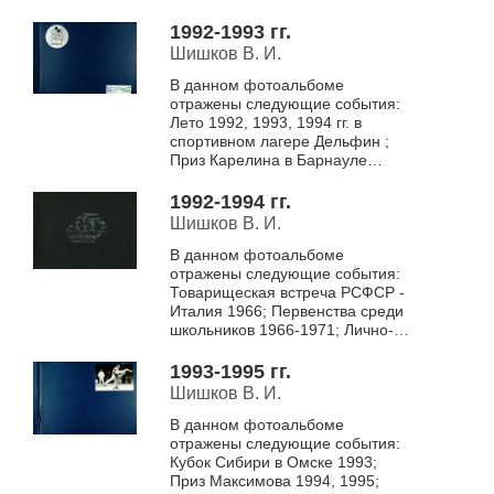
Новосибирске 1992 г. ; Приз
Карелина в Барнауле 1992 г. ;
1992-1993 гг.
Чемпионат РА в Самаре 1992...
Шишков В. И.
В данном фотоальбоме
отражены следующие события:
Лето 1992, 1993, 1994 гг. в
спортивном лагере Дельфин ;
Приз Карелина в Барнауле
1992, 1993 гг. ; Чемпионат
России в Ростове 1993 г. ;
1992-1994 гг.
Первенство облас...
Шишков В. И.
В данном фотоальбоме
отражены следующие события:
Товарищеская встреча РСФСР -
Италия 1966; Первенства среди
школьников 1966-1971; Лично-
командные первенства среди
молодежи 1967-1971.
1993-1995 гг.
Шишков В. И.
В данном фотоальбоме
отражены следующие события:
Кубок Сибири в Омске 1993;
Приз Максимова 1994, 1995;