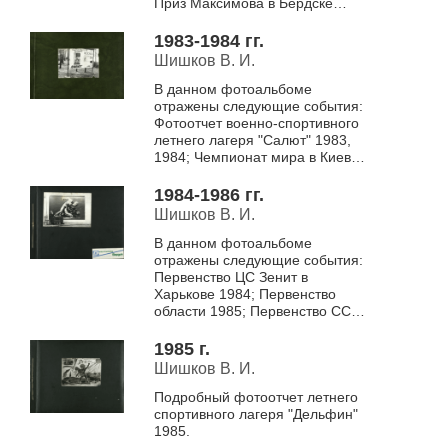
Приз Максимова в Бердске
1988; Фото со спортивного
лагеря "Дельфин"(б...
1983-1984 гг.
Шишков В. И.
В данном фотоальбоме
отражены следующие события:
Фотоотчет военно-спортивного
летнего лагеря "Салют" 1983,
1984; Чемпионат мира в Киеве
1983; Спартакиада школьников
1983; Приз Максимова в Бе...
1984-1986 гг.
Шишков В. И.
В данном фотоальбоме
отражены следующие события:
Первенство ЦС Зенит в
Харькове 1984; Первенство
области 1985; Первенство СССР
в Краснодоне 1985; Первенство
РСФСР среди молодежи в
1985 г.
Ленинграде 1985; Пер...
Шишков В. И.
Подробный фотоотчет летнего
спортивного лагеря "Дельфин"
1985.