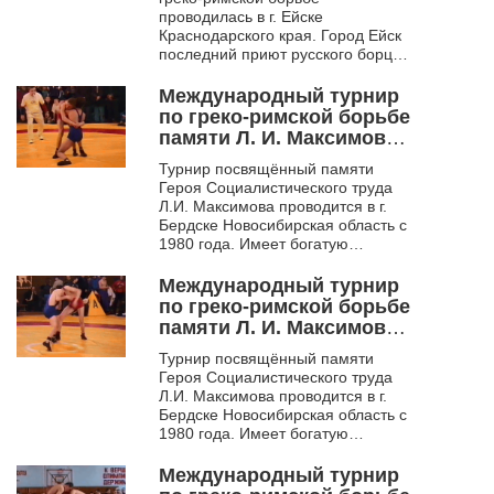
проводилась в г. Ейске
Краснодарского края. Город Ейск
последний приют русского борца
Чемпиона мира Ивана
Максимовича Поддубного. Здесь
Международный турнир
открыт музей спор...
по греко-римской борьбе
памяти Л. И. Максимова.
Бердск. 1997
Турнир посвящённый памяти
Героя Социалистического труда
Л.И. Максимова проводится в г.
Бердске Новосибирская область с
1980 года. Имеет богатую
историю. Многие выдающиеся
борцы начинали свой
Международный турнир
спортивны...
по греко-римской борьбе
памяти Л. И. Максимова.
Бердск. 1998 - 1999
Турнир посвящённый памяти
Героя Социалистического труда
Л.И. Максимова проводится в г.
Бердске Новосибирская область с
1980 года. Имеет богатую
историю. Многие выдающиеся
борцы начинали свой
Международный турнир
спортивны...