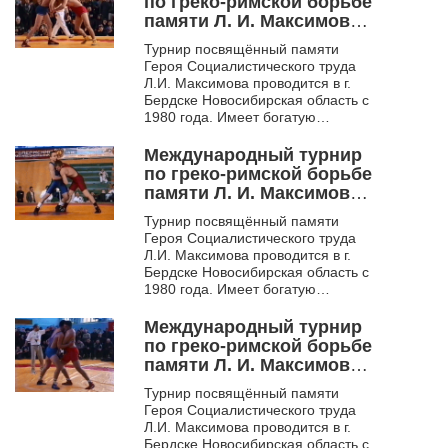
по греко-римской борьбе
памяти Л. И. Максимова.
Бердск. 1999 - 2000
Турнир посвящённый памяти
Героя Социалистического труда
Л.И. Максимова проводится в г.
Бердске Новосибирская область с
1980 года. Имеет богатую
историю. Многие выдающиеся
борцы начинали свой
Международный турнир
спортивны...
по греко-римской борьбе
памяти Л. И. Максимова.
Бердск. 2001
Турнир посвящённый памяти
Героя Социалистического труда
Л.И. Максимова проводится в г.
Бердске Новосибирская область с
1980 года. Имеет богатую
историю. Многие выдающиеся
борцы начинали свой
Международный турнир
спортивны...
по греко-римской борьбе
памяти Л. И. Максимова.
Бердск. 2002 - 2003
Турнир посвящённый памяти
Героя Социалистического труда
Л.И. Максимова проводится в г.
Бердске Новосибирская область с