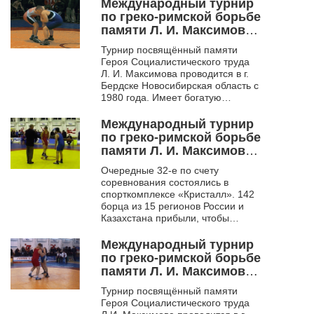
борцы начинали свой
Международный турнир
спортивны...
по греко-римской борьбе
памяти Л. И. Максимова.
Бердск. 2010
Турнир посвящённый памяти
Героя Социалистического труда
Л. И. Максимова проводится в г.
Бердске Новосибирская область с
1980 года. Имеет богатую
историю. Многие выдающиеся
борцы начинали свой спортивн...
Международный турнир
по греко-римской борьбе
памяти Л. И. Максимова.
Бердск. 2011
Очередные 32-е по счету
соревнования состоялись в
спорткомплексе «Кристалл». 142
борца из 15 регионов России и
Казахстана прибыли, чтобы
побороться за первое место.
Отлично показали себя бердские
Международный турнир
борцы,...
по греко-римской борьбе
памяти Л. И. Максимова.
Бердск. 2011. Ч1
Турнир посвящённый памяти
Героя Социалистического труда