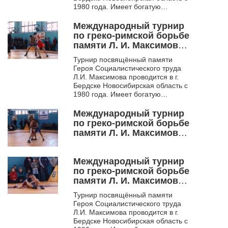
1980 года. Имеет богатую
историю. Многие выдающиеся
борцы начинали свой
Международный турнир
спортивны...
по греко-римской борьбе
памяти Л. И. Максимова.
Бердск. 2004
Турнир посвящённый памяти
Героя Социалистического труда
Л.И. Максимова проводится в г.
Бердске Новосибирская область с
1980 года. Имеет богатую
историю. Многие выдающиеся
борцы начинали свой
Международный турнир
спортивны...
по греко-римской борьбе
памяти Л. И. Максимова.
Самара. 2005
Международный турнир
по греко-римской борьбе
памяти Л. И. Максимова.
Бердск. 2006
Турнир посвящённый памяти
Героя Социалистического труда
Л.И. Максимова проводится в г.
Бердске Новосибирская область с