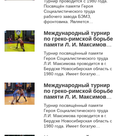
Турнир проводится с 1980 года.
Посвящён памяти Героя
Социалистического труда
рабочего завода БЭМЗ,
фронтовика. Является
традиционным турниром для
юношей. На этом турнире
Международный турнир
побеждали в своё время
по греко-римской борьбе
Олимпий...
памяти Л. И. Максимова.
Бердск. 2009. 2Ч
Турнир посвящённый памяти
Героя Социалистического труда
Л.И. Максимова проводится в г.
Бердске Новосибирская область с
1980 года. Имеет богатую
историю. Многие выдающиеся
борцы начинали свой
Международный турнир
спортивны...
по греко-римской борьбе
памяти Л. И. Максимова.
Бердск. 2009. 3Ч. Финал
Турнир посвящённый памяти
Героя Социалистического труда
Л.И. Максимова проводится в г.
Бердске Новосибирская область с
1980 года. Имеет богатую
историю. Многие выдающиеся