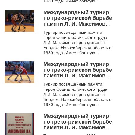
1980 года. Имеет богатую
историю. Многие выдающиеся
борцы начинали свой
Международный турнир
спортивны...
по греко-римской борьбе
памяти Л. И. Максимова.
Бердск. 2007
Турнир посвящённый памяти
Героя Социалистического труда
Л.И. Максимова проводится в г.
Бердске Новосибирская область с
1980 года. Имеет богатую
историю. Многие выдающиеся
борцы начинали свой
Международный турнир
спортивны...
по греко-римской борьбе
памяти Л. И. Максимова.
Бердск. 2008
Турнир посвящённый памяти
Героя Социалистического труда
Л.И. Максимова проводится в г.
Бердске Новосибирская область с
1980 года. Имеет богатую
историю. Многие выдающиеся
борцы начинали свой
Международный турнир
спортивны...
по греко-римской борьбе
памяти Л. И. Максимова.
Бердск. 2009