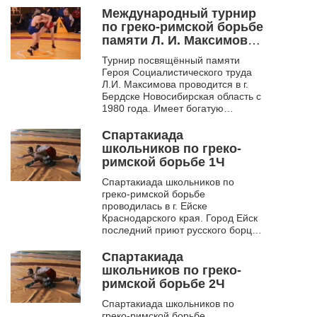
борцы начинали свой
Международный турнир
спортивны...
по греко-римской борьбе
памяти Л. И. Максимова.
Бердск. 1996
Турнир посвящённый памяти
Героя Социалистического труда
Л.И. Максимова проводится в г.
Бердске Новосибирская область с
1980 года. Имеет богатую
историю. Многие выдающиеся
борцы начинали свой
Спартакиада
спортивны...
школьников по греко-
римской борьбе 1Ч
Спартакиада школьников по
греко-римской борьбе
проводилась в г. Ейске
Краснодарского края. Город Ейск
последний приют русского борца
Чемпиона мира Ивана
Максимовича Поддубного. Здесь
Спартакиада
открыт музей спор...
школьников по греко-
римской борьбе 2Ч
Спартакиада школьников по
греко-римской борьбе