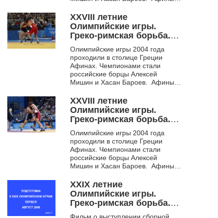
город, в котором состоялись
первые Олимпийские...
XXVIII летние
Олимпийские игры.
Греко-римская борьба.
Афины. 2004. Ч. 2
Олимпийские игры 2004 года
проходили в столице Греции
Афинах. Чемпионами стали
российские борцы Алексей
Мишин и Хасан Бароев. Афины
город, в котором состоялись
первые Олимпийские...
XXVIII летние
Олимпийские игры.
Греко-римская борьба.
Афины. 2004. Ч. 3
Олимпийские игры 2004 года
проходили в столице Греции
Афинах. Чемпионами стали
российские борцы Алексей
Мишин и Хасан Бароев. Афины
город, в котором состоялись
первые Олимпийские...
XXIX летние
Олимпийские игры.
Греко-римская борьба.
Пекин. 2008. Ч. 1
Фильм о выступлении сборной