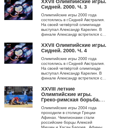
результате у Алек...
XXVII Олимпийские игры.
Сидней. 2000. Ч. 3
Олимпийские игры 2000 года
состоялись в г.Сидней Австралия.
На своей четвёртой олимпиаде
выступал Александр Карелин. В
финале Александр встретился с
американским борцом. В
результате у Алек...
XXVII Олимпийские игры.
Сидней. 2000. Ч. 4
Олимпийские игры 2000 года
состоялись в г.Сидней Австралия.
На своей четвёртой олимпиаде
выступал Александр Карелин. В
финале Александр встретился с
американским борцом. В
результате у Алек...
XXVIII летние
Олимпийские игры.
Греко-римская борьба.
Афины. 2004. Ч. 1
Олимпийские игры 2004 года
проходили в столице Греции
Афинах. Чемпионами стали
российские борцы Алексей
Мишин и Хасан Бароев. Афины