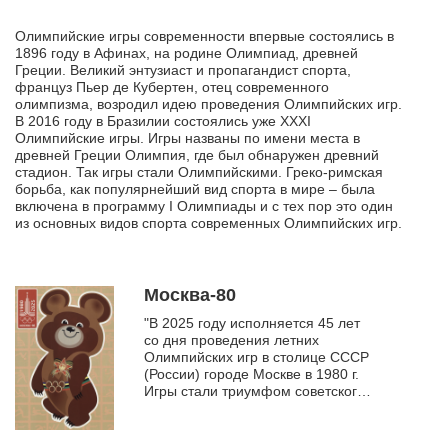
Олимпийские игры современности впервые состоялись в
1896 году в Афинах, на родине Олимпиад, древней
Греции. Великий энтузиаст и пропагандист спорта,
француз Пьер де Кубертен, отец современного
олимпизма, возродил идею проведения Олимпийских игр.
В 2016 году в Бразилии состоялись уже XXXI
Олимпийские игры. Игры названы по имени места в
древней Греции Олимпия, где был обнаружен древний
стадион. Так игры стали Олимпийскими. Греко-римская
борьба, как популярнейший вид спорта в мире – была
включена в программу I Олимпиады и с тех пор это один
из основных видов спорта современных Олимпийских игр.
Москва-80
"В 2025 году исполняется 45 лет
со дня проведения летних
Олимпийских игр в столице СССР
(России) городе Москве в 1980 г.
Игры стали триумфом советского
спорта, запомнились отличной
организацией...