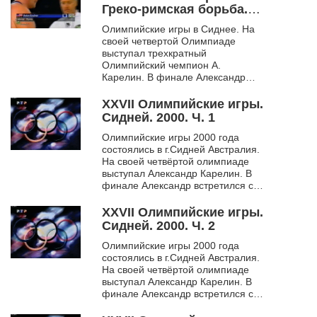
Греко-римская борьба.
Сидней. 2000. Ч. 2
Олимпийские игры в Сиднее. На
своей четвертой Олимпиаде
выступал трехкратный
Олимпийский чемпион А.
Карелин. В финале Александр
уступил американцу Рулону
Гарднеру – причина
XXVII Олимпийские игры.
несовершенство правил поеди...
Сидней. 2000. Ч. 1
Олимпийские игры 2000 года
состоялись в г.Сидней Австралия.
На своей четвёртой олимпиаде
выступал Александр Карелин. В
финале Александр встретился с
американским борцом. В
результате у Алек...
XXVII Олимпийские игры.
Сидней. 2000. Ч. 2
Олимпийские игры 2000 года
состоялись в г.Сидней Австралия.
На своей четвёртой олимпиаде
выступал Александр Карелин. В
финале Александр встретился с
американским борцом. В