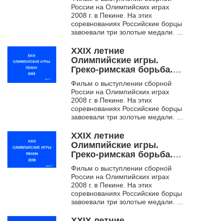
России на Олимпийских играх
2008 г. в Пекине. На этих
соревнованиях Российские борцы
завоевали три золотые медали. В
Пекин выезжала группа
поддержки из г. Бердска в
XXIX летние
составе...
Олимпийские игры.
Греко-римская борьба.
Пекин. 2008. Ч. 2
Фильм о выступлении сборной
России на Олимпийских играх
2008 г. в Пекине. На этих
соревнованиях Российские борцы
завоевали три золотые медали. В
Пекин выезжала группа
поддержки из г. Бердска в
XXIX летние
составе...
Олимпийские игры.
Греко-римская борьба.
Пекин. 2008. Ч. 3
Фильм о выступлении сборной
России на Олимпийских играх
2008 г. в Пекине. На этих
соревнованиях Российские борцы
завоевали три золотые медали. В
Пекин выезжала группа
поддержки из г. Бердска в
XXIX летние