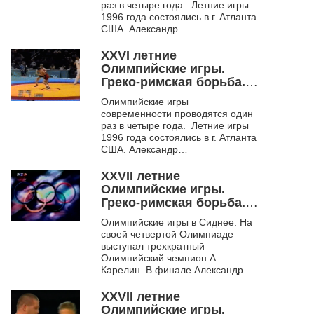
раз в четыре года. Летние игры
1996 года состоялись в г. Атланта
США. Александр
Карелин на данных
соревнованиях завоевал...
XXVI летние
Олимпийские игры.
Греко-римская борьба.
Атланта. 1996. Ч. 4
Олимпийские игры
современности проводятся один
раз в четыре года. Летние игры
1996 года состоялись в г. Атланта
США. Александр
Карелин на данных
соревнованиях завоевал...
XXVII летние
Олимпийские игры.
Греко-римская борьба.
Сидней. 2000. Ч. 1
Олимпийские игры в Сиднее. На
своей четвертой Олимпиаде
выступал трехкратный
Олимпийский чемпион А.
Карелин. В финале Александр
уступил американцу Рулону
Гарднеру – причина
XXVII летние
несовершенство правил поеди...
Олимпийские игры.