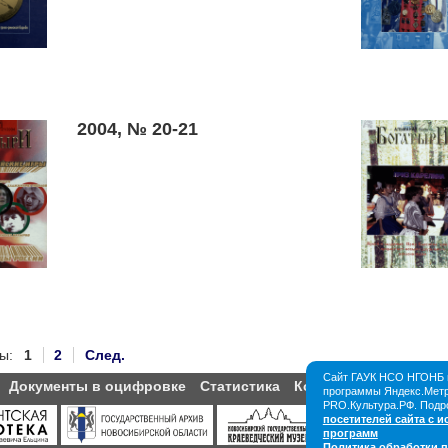
2004, № 20-21
ы:
1
2
След.
Сайт ГАУК НСО НГОНБ и
Документы в оцифровке
Статистика
Контакты
Партнёры
программы Яндекс.Метри
PRO.Культура.РФ. Подр
посетителей сайта с 
программ
Политика обработки 