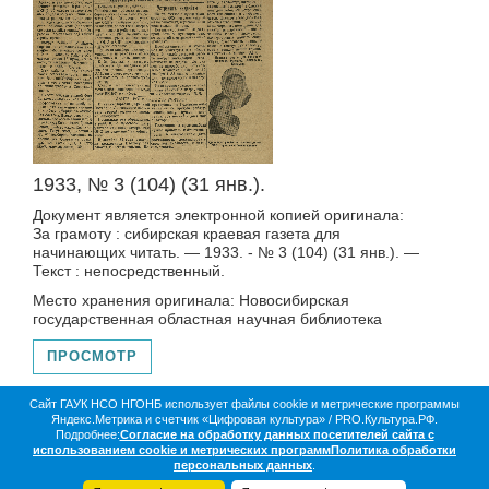
1933, № 3 (104) (31 янв.).
Документ является электронной копией оригинала:
За грамоту : сибирская краевая газета для
начинающих читать. — 1933. - № 3 (104) (31 янв.). —
Текст : непосредственный.
Место хранения оригинала: Новосибирская
государственная областная научная библиотека
ПРОСМОТР
Сайт ГАУК НСО НГОНБ использует файлы cookie и метрические программы
Яндекс.Метрика и счетчик «Цифровая культура» / PRO.Культура.РФ.
О библиотеке
Коллекции
Цифровая жизнь
Подробнее:
Согласие на обработку данных посетителей сайта с
Документы в оцифровке
Статистика
Контакты
использованием cookie и метрических программ
Политика обработки
Партнёры
персональных данных
.