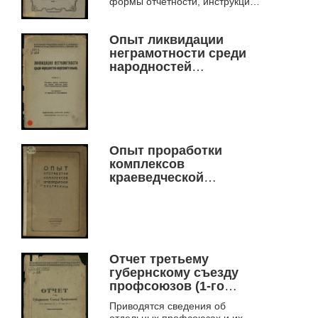
формы отчетности, инструкции и
др. – результат работ I
Сибирского съезда Общества
«Долой не...
Опыт ликвидации
неграмотности среди
народностей
нерусского языка [Кн.
1].
Опыт проработки
комплексов
краеведческой
программы для школ
малограмотных
Новониколаевским
методическим
объединением
ликвидаторов
Отчет третьему
неграмотности.
губернскому съезду
профсоюзов (1-го
сентября 22 г. - 14 мая
Приводятся сведения об
24 г.).