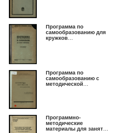
вариант. Утверждена
Президиумом
Сибирского краевого
методического Совета,
Программа по
июль 1928 г. .
самообразованию для
кружков
малограмотных.
Программа по
самообразованию с
методической
проработкой.
Сибирским Краевым
Методическим Советом
допущено для
самообразовательной
Программно-
работы кружков и
методические
одиночек
материалы для занятий
малограмотных.