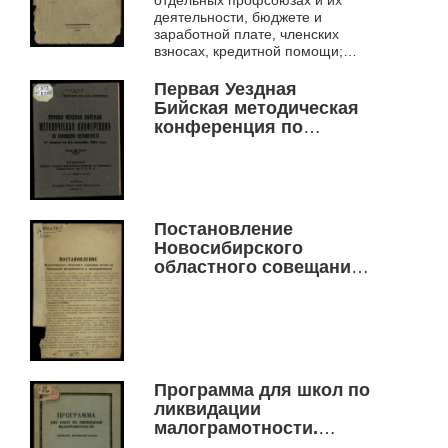
отдельных профсоюзах и их
деятельности, бюджете и
заработной плате, членских
взносах, кредитной помощи;
работе среди разных категорий
населения; о ликвидации
Первая Уездная
неграмотности и мал...
Бийская методическая
конференция по
ликвидации
неграмотности, 27
августа по 5-е сентября
1924 г..
Постановление
Новосибирского
областного совещания
актива по ликвидации
неграмотности и
малограмотности.
Программа для школ по
ликвидации
малограмотности.
Сибирский деревенский