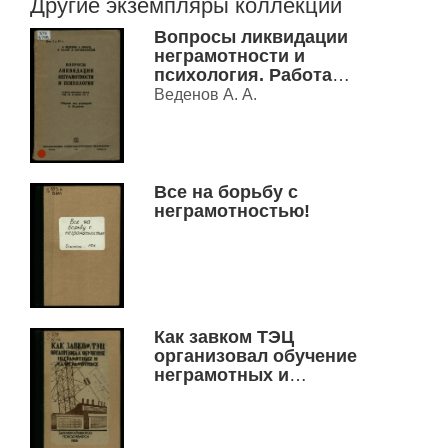
Другие экземпляры коллекции
Вопросы ликвидации
неграмотности и
психология. Работа
опытных школ ВЧК л/б
Веденов А. А.
в 1929/30 уч. г.
Все на борьбу с
неграмотностью!
Как завком ТЭЦ
организовал обучение
неграмотных и
малограмотных.