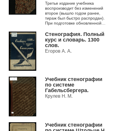
Третье издание учебника
воспроизводит без изменений
второе (вышло годом ранее,
тираж был быстро распродан).
При подготовке обновленной
версии учебника автор
распространил анкеты среди
Стенография. Полный
тех, кто...
курс и словарь. 1300
слов.
Егоров А. А.
Учебник стенографии
по системе
Габельсбергера.
Крулев Н. М.
Учебник стенографии
по системе Штольце Ч.