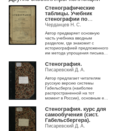
Стенографические
таблицы. Учебник
стенографии по
системе Штольце Ч. 2.
Черданцев Н. С.
Автор предваряет основную
часть учебника вводным
разделом, где знакомит с
историографией предложенного
им метода упрощения письма,
статистическими данными о
распространенности
Стенография.
стенографии, обосновывает...
Писаревский Д. А.
Автор предлагает читателям
русскую версию системы
Габельсберга (наиболее
распространенной на тот
момент в России), основным ее
отличительным признаком
называет графичность, свой
Стенография. курс для
метод описывае...
самообучения (сист.
Габельсбергера).
Писаревский Д. А.