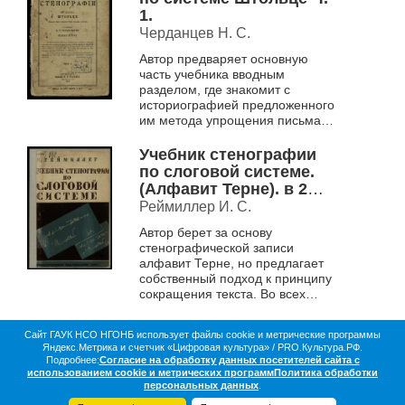
1.
Черданцев Н. С.
Автор предваряет основную
часть учебника вводным
разделом, где знакомит с
историографией предложенного
им метода упрощения письма,
статистическими данными о
распространенности
Учебник стенографии
стенографии, обосновывает...
по слоговой системе.
(Алфавит Терне). в 2
частях.
Реймиллер И. С.
Автор берет за основу
стенографической записи
алфавит Терне, но предлагает
собственный подход к принципу
сокращения текста. Во всех
предшествующих системах
сохранялись неизменными либо
Сайт ГАУК НСО НГОНБ использует файлы cookie и метрические программы
ударный слог (Терне),...
Яндекс.Метрика и счетчик «Цифровая культура» / PRO.Культура.РФ.
О библиотеке
Коллекции
Цифровая жизнь
Подробнее:
Согласие на обработку данных посетителей сайта с
Документы в оцифровке
Статистика
Контакты
использованием cookie и метрических программ
Политика обработки
Партнёры
персональных данных
.