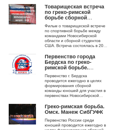
военных округов России.
Товарищеская встреча
по греко-римской
борьбе сборной
Новосибирской
Фильм о товарищеской встрече
области и сборной
по спортивной борьбе между
США. Бердск. 2010
командами Новосибирской
области и сборной студентов
США. Встреча состоялась в 2010
году в спортивном зале
«Восток» города Бердска.
Первенство города
Бердска по греко-
римской борьбе.
Бердск. 2010
Первенство г. Бердска
проводится ежегодно в целях
формирования сборной
команды юношей для участия в
первенствах Новосибирской
области.
Греко-римская борьба.
Омск. Манеж СибГУФК
Первенство России среди
юношей проводится ежегодно в