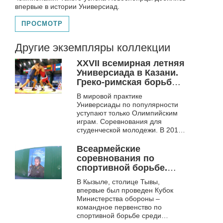
впервые в истории Универсиад.
ПРОСМОТР
Другие экземпляры коллекции
XXVII всемирная летняя
Универсиада в Казани.
Греко-римская борьба.
Ч. 2
В мировой практике
Универсиады по популярности
уступают только Олимпийским
играм. Соревнования для
студенческой молодежи. В 2013
году очередная Универсиада по
греко-римской борьбе
Всеармейские
состоялась в столице...
соревнования по
спортивной борьбе.
Кубок Министерства
В Кызыле, столице Тывы,
обороны Российской
впервые был проведен Кубок
Федерации. Кызыл.
Министерства обороны –
2018
командное первенство по
спортивной борьбе среди