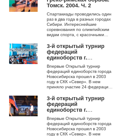
Томск. 2004. Ч. 2
Спартакиады проводились один
раз в два года в разных городах
Сибири. Интереснейшие
соревнования по олимпийским
видам спорта, с красочными
церемониями открытия и
закрытия – мини Олимпийские
3-й открытый турнир
игры Сибири....
федераций
единоборств г.
Новосибирска
Впервые Открытый турнир
"Сибирский богатырь".
федераций единоборств города
Новосибирск. 2006. Ч. 1
Новосибирска прошел в 2003
году в СКК «Север». В нем
приняло участие 24 федерации,
более 1000 сильнейших
спортсменов-единоборцев
3-й открытый турнир
Новосибирска и 7000...
федераций
единоборств г.
Новосибирска
Впервые Открытый турнир
"Сибирский богатырь".
федераций единоборств города
Новосибирск. 2006. Ч. 2
Новосибирска прошел в 2003
году в СКК «Север». В нем