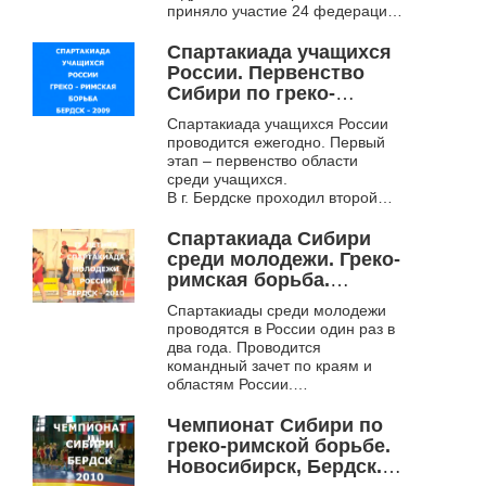
приняло участие 24 федерации,
более 1000 сильнейших
спортсменов-единоборцев
Спартакиада учащихся
Новосибирска и 7000...
России. Первенство
Сибири по греко-
римской борьбе.
Спартакиада учащихся России
Бердск. 2009
проводится ежегодно. Первый
этап – первенство области
среди учащихся.
В г. Бердске проходил второй
этап – региональное первенство
Сибири, где борцы получали
Спартакиада Сибири
право на участие...
среди молодежи. Греко-
римская борьба.
Бердск. 2010
Спартакиады среди молодежи
проводятся в России один раз в
два года. Проводится
командный зачет по краям и
областям России.
В 2010 году второй этап
спартакиады – первенство
Чемпионат Сибири по
Сибири – проходил в г.
греко-римской борьбе.
Бердске....
Новосибирск, Бердск.