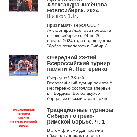
Александра Аксёнова.
Новосибирск. 2024
Шишков В. И.
Приз памяти Героя СССР
Александра Аксёнова прошёл в
г. Новосибирске с 24 по 26
августа 2024 года под лозунгом
"Добро пожаловать в Сибирь".
В международном турнире по
греко-римской борьбе приняли...
Очередной 23-тий
Всероссийский турнир
памяти А. Нестеренко
Очередной 23-тий
Всероссийский турнир памяти А.
Нестеренко состоялся впервые
в г. Бердске. Более двухсот
борцов из восьми стран приняли
участие в этих престижных
соревнованиях.
Традиционные турниры
Сибири по греко-
римской борьбе. Ч. 1
В этом фильме дан краткий
обзор о турнирах по греко-