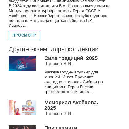
пьедесталы мировых и Олимпийских чемпионатов.
В 2024 году воспитанники В.А. Иванова выступали на
Международном турнире памяти Героя СССР А.
Аксёнова в г. Новосибирске, завоевав кубок турнира,
почтили память выдающегося сибиряка В.А.
Иванова.
ПРОСМОТР
Другие экземпляры коллекции
Сила традиций. 2025
Шишков В.И.
Международный турнир для
юношей 18 лет. Проходит
ежегодно в городах Сибири по
инициативе Героя России,
трёхкратного чемпиона
Олимпийских игр Александра
Карелина. В 2025 году
Мемориал Аксёнова.
состоялся в г. Новосибирск...
2025
Шишков В.И.
Приз памяти