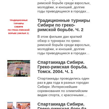
римской борьбе среди взрослых,
молодёжи, и юношей, долгие
годы приводящиеся в городах
Сибири, Новосибирске, Томске,
Кемерово, Новокузнецке,
Традиционные турниры
Иркутске...
Сибири по греко-
римской борьбе. Ч. 2
В этом фильме дан краткий
обзор о турнирах по греко-
римской борьбе среди взрослых,
молодёжи, и юношей, долгие
годы приводящиеся в городах
Сибири, Новосибирске, Томске,
Кемерово, Новокузнецке,
Спартакиада Сибири.
Иркутске...
Греко-римская борьба.
Томск. 2004. Ч. 1
Спартакиады проводились один
раз в два года в разных городах
Сибири. Интереснейшие
соревнования по олимпийским
видам спорта, с красочными
церемониями открытия и
закрытия – мини Олимпийские
Спартакиада Сибири.
игры Сибири....
Греко-римская борьба.