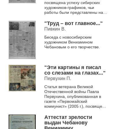
посвящена успеху сибирских
художников-графиков, чьи
работы были представлены на
выставке во Франции.
Центральное место занимают
"Труд – вот главное..."
линогравюры В. К. Че...
Пивкин В.
Беседа с новосибирским
художником Вениамином
Чебановым о его творчестве.
"Эти картины я писал
со слезами на глазах..."
Первухин П.
Статья ветерана Великой
Отечественной войны Павла
Первухина, опубликованная в
газете «Первомайский
коммунист» (2005 г.), посвящена
жизни и творчеству
заслуженного художника России
Аттестат зрелости
Вениамина Ка...
выдан Чебанову
Вениамину