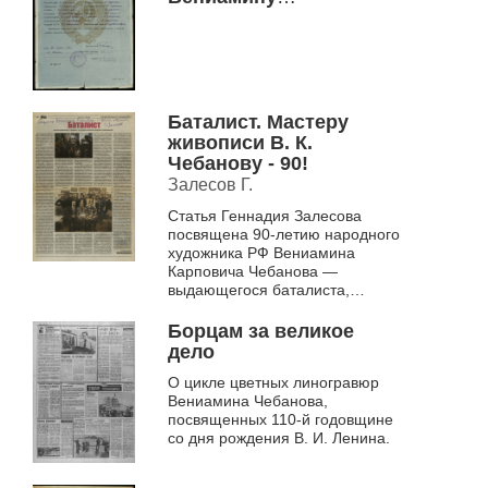
Карповичу..., 23 июня
1953 г.
Баталист. Мастеру
живописи В. К.
Чебанову - 90!
Залесов Г.
Статья Геннадия Залесова
посвящена 90-летию народного
художника РФ Вениамина
Карповича Чебанова —
выдающегося баталиста,
ветерана Великой
Отечественной войны. Автор
Борцам за великое
подчеркивает, что творчество
дело
Чебанова...
О цикле цветных линогравюр
Вениамина Чебанова,
посвященных 110-й годовщине
со дня рождения В. И. Ленина.