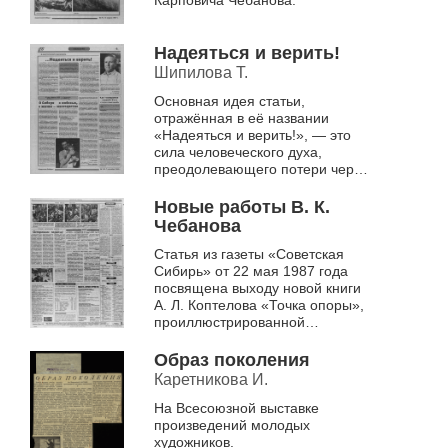
Карповича Чебанова.
Надеяться и верить!
Шипилова Т.
Основная идея статьи,
отражённая в её названии
«Надеяться и верить!», — это
сила человеческого духа,
преодолевающего потери через
творчество, и важность веры в
потенциал каждого человека,
Новые работы В. К.
особенно реб...
Чебанова
Статья из газеты «Советская
Сибирь» от 22 мая 1987 года
посвящена выходу новой книги
А. Л. Коптелова «Точка опоры»,
проиллюстрированной
художником В. К. Чебановым.
Основное внимание уделяется
Образ поколения
гравюрам...
Каретникова И.
На Всесоюзной выставке
произведений молодых
художников.