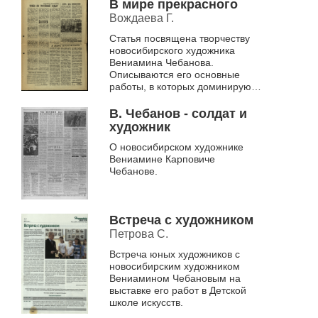
В мире прекрасного
Вождаева Г.
Статья посвящена творчеству
новосибирского художника
Вениамина Чебанова.
Описываются его основные
работы, в которых доминируют
две темы: Великая
Отечественная война,
В. Чебанов - солдат и
показанная через драматизм и
художник
герои...
О новосибирском художнике
Вениамине Карповиче
Чебанове.
Встреча с художником
Петрова С.
Встреча юных художников с
новосибирским художником
Вениамином Чебановым на
выставке его работ в Детской
школе искусств.