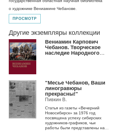
государственная областная научная библиотека
о художнике Вениамине Чебанове.
ПРОСМОТР
Другие экземпляры коллекции
Вениамин Карпович
Чебанов. Творческое
наследие Народного
художника Российской
Федерации Вениамина
Карповича Чебанова
"Месье Чебанов, Ваши
линогравюры
прекрасны!"
Пивкин В.
Статья из газеты «Вечерний
Новосибирск» за 1976 год
посвящена успеху сибирских
художников-графиков, чьи
работы были представлены на