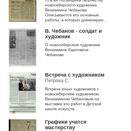
новосибирского художника
Вениамина Чебанова.
Описываются его основные
работы, в которых доминируют
две темы: Великая
Отечественная война,
В. Чебанов - солдат и
показанная через драматизм и
художник
герои...
О новосибирском художнике
Вениамине Карповиче
Чебанове.
Встреча с художником
Петрова С.
Встреча юных художников с
новосибирским художником
Вениамином Чебановым на
выставке его работ в Детской
школе искусств.
Графики учатся
мастерству