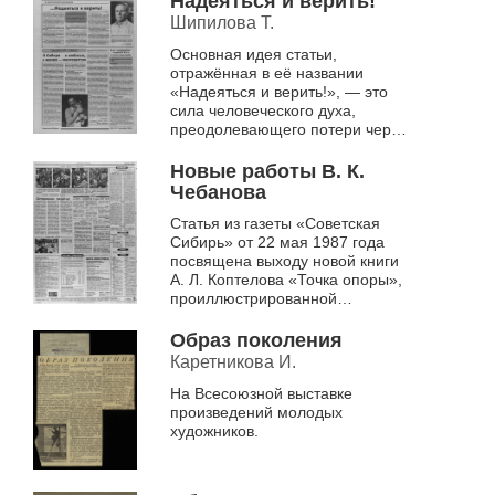
Надеяться и верить!
Шипилова Т.
Основная идея статьи,
отражённая в её названии
«Надеяться и верить!», — это
сила человеческого духа,
преодолевающего потери через
творчество, и важность веры в
потенциал каждого человека,
Новые работы В. К.
особенно реб...
Чебанова
Статья из газеты «Советская
Сибирь» от 22 мая 1987 года
посвящена выходу новой книги
А. Л. Коптелова «Точка опоры»,
проиллюстрированной
художником В. К. Чебановым.
Основное внимание уделяется
Образ поколения
гравюрам...
Каретникова И.
На Всесоюзной выставке
произведений молодых
художников.