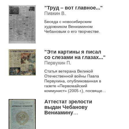
выставке во Франции.
Центральное место занимают
"Труд – вот главное..."
линогравюры В. К. Че...
Пивкин В.
Беседа с новосибирским
художником Вениамином
Чебановым о его творчестве.
"Эти картины я писал
со слезами на глазах..."
Первухин П.
Статья ветерана Великой
Отечественной войны Павла
Первухина, опубликованная в
газете «Первомайский
коммунист» (2005 г.), посвящена
жизни и творчеству
заслуженного художника России
Аттестат зрелости
Вениамина Ка...
выдан Чебанову
Вениамину
Карповичу..., 23 июня
1953 г.