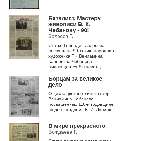
Баталист. Мастеру
живописи В. К.
Чебанову - 90!
Залесов Г.
Статья Геннадия Залесова
посвящена 90-летию народного
художника РФ Вениамина
Карповича Чебанова —
выдающегося баталиста,
ветерана Великой
Отечественной войны. Автор
Борцам за великое
подчеркивает, что творчество
дело
Чебанова...
О цикле цветных линогравюр
Вениамина Чебанова,
посвященных 110-й годовщине
со дня рождения В. И. Ленина.
В мире прекрасного
Вождаева Г.
Статья посвящена творчеству