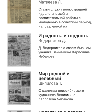
Матвеева Л.
Статья служит иллюстрацией
идеологической и
воспитательной работы с
молодёжью в советский период,
направленной на
формирование гражданской
ответственности и
И радость, и гордость
преемственности поколений.
Ведерников Д.
Члены кружка дор...
Д. Ведерников о своем бывшем
ученике Вениамине Карповиче
Чебанове.
Мир родной и
целебный
Шипилова Т.
О картинах новосибирского
художника Вениамина
Карповича Чебанова.