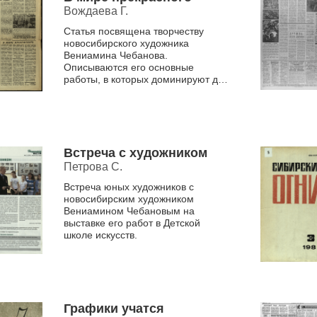
Вождаева Г.
Статья посвящена творчеству
новосибирского художника
Вениамина Чебанова.
Описываются его основные
работы, в которых доминируют две
темы: Великая Отечественная
война, показанная через
драматизм и герои...
Встреча с художником
Петрова С.
Встреча юных художников с
новосибирским художником
Вениамином Чебановым на
выставке его работ в Детской
школе искусств.
Графики учатся