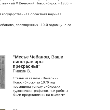
дственный // Вечерний Новосибирск. - 1980. -
я государственная областная научная
ебанова, посвященных 110-й годовщине со
"Месье Чебанов, Ваши
линогравюры
прекрасны!"
Пивкин В.
Статья из газеты «Вечерний
Новосибирск» за 1976 год
посвящена успеху сибирских
художников-графиков, чьи работы
были представлены на выставке
во Франции. Центральное место
занимают линогравюры В. К. Че...