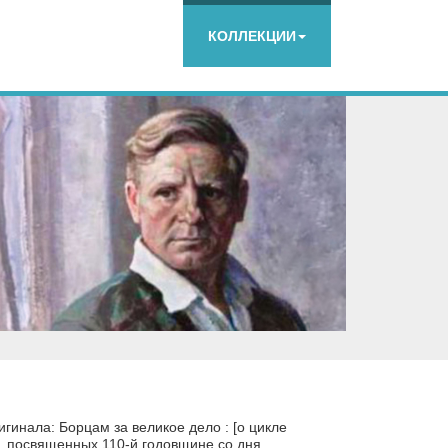
КОЛЛЕКЦИИ
гинала: Борцам за великое дело : [о цикле
 посвященных 110-й годовщине со дня