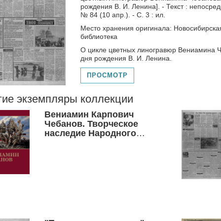
рождения В. И. Ленина]. - Текст : непосре
№ 84 (10 апр.). - С. 3 : ил.
Место хранения оригинала: Новосибирска
библиотека
О цикле цветных линогравюр Вениамина Ч
дня рождения В. И. Ленина.
ПРОСМОТР
гие экземпляры коллекции
Вениамин Карпович
Чебанов. Творческое
наследие Народного
художника Российской
Федерации Вениамина
Карповича Чебанова