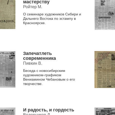
мастерству
Ройтер М.
О семинаре художников Сибири и
Дальнего Востока по эстампу в
Красноярске.
Запечатлеть
современника
Пивкин В.
Беседа с новосибирским
художником-графиком
Вениамином Чебановым о его
творчестве.
И радость, и гордость
Ведерников Д.