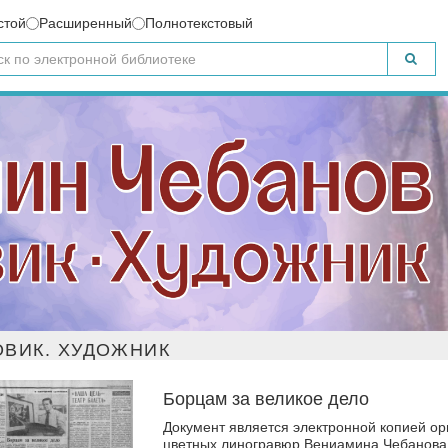
стой
Расширенный
Полнотекстовый
ВИК. ХУДОЖНИК
Борцам за великое дело
Документ является электронной копией ори
цветных линогравюр Вениамина Чебанова,