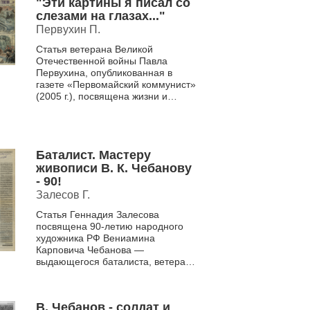
"Эти картины я писал со
слезами на глазах..."
Первухин П.
Статья ветерана Великой
Отечественной войны Павла
Первухина, опубликованная в
газете «Первомайский коммунист»
(2005 г.), посвящена жизни и
творчеству заслуженного
художника России Вениамина Ка...
Баталист. Мастеру
живописи В. К. Чебанову
- 90!
Залесов Г.
Статья Геннадия Залесова
посвящена 90-летию народного
художника РФ Вениамина
Карповича Чебанова —
выдающегося баталиста, ветерана
Великой Отечественной войны.
Автор подчеркивает, что
творчество Чебанова...
В. Чебанов - солдат и