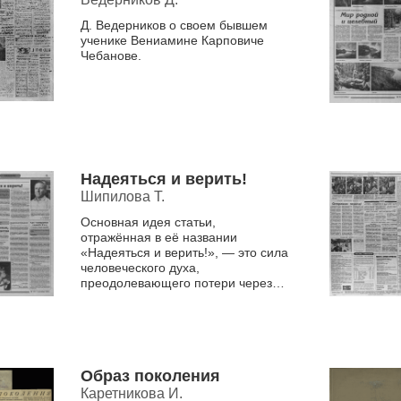
Д. Ведерников о своем бывшем
ученике Вениамине Карповиче
Чебанове.
Надеяться и верить!
Шипилова Т.
Основная идея статьи,
отражённая в её названии
«Надеяться и верить!», — это сила
человеческого духа,
преодолевающего потери через
творчество, и важность веры в
потенциал каждого человека,
особенно реб...
Образ поколения
Каретникова И.