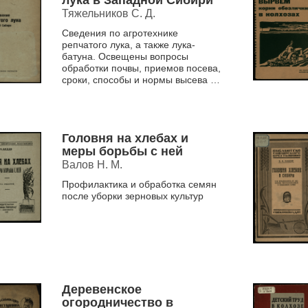
лука в Западной Сибири
Тяжельников С. Д.
Сведения по агротехнике
репчатого лука, а также лука-
батуна. Освещены вопросы
обработки почвы, приемов посева,
сроки, способы и нормы высева и
приемы ухода по выращиванию
лука-севка, репки, семян и лу...
Головня на хлебах и
меры борьбы с ней
Валов Н. М.
Профилактика и обработка семян
после уборки зерновых культур
Деревенское
огородничество в