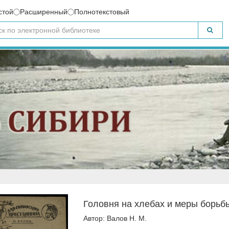
стой
Расширенный
Полнотекстовый
Головня на хлебах и меры борьбы
Автор: Валов Н. М.