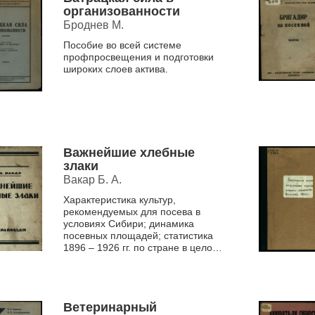
организованности
Броднев М.
Пособие во всей системе
профпросвещения и подготовки
широких слоев актива.
Важнейшие хлебные
злаки
Вакар Б. А.
Характеристика культур,
рекомендуемых для посева в
условиях Сибири; динамика
посевных площадей; статистика
1896 – 1926 гг. по стране в целом
и в губерниях Сибири; сроки
посева, вызревания на опытных
п...
Ветеринарный