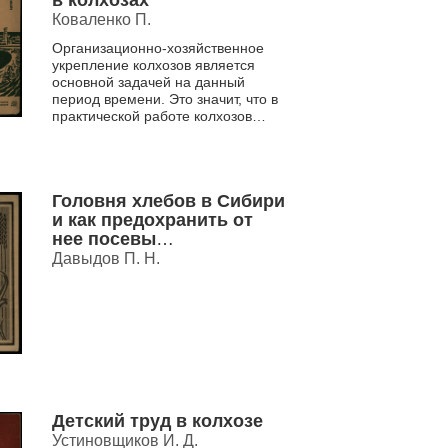
в колхозах
Коваленко П.
Организационно-хозяйственное
укрепление колхозов является
основной задачей на данный
период времени. Это значит, что в
практической работе колхозов
должен быть сделан поворот в
сторону борьбы за высо...
Головня хлебов в Сибири
и как предохранить от
нее посевы
протравливанием и
Давыдов П. Н.
опылением семян
Детский труд в колхозе
Устиновщиков И. Д.