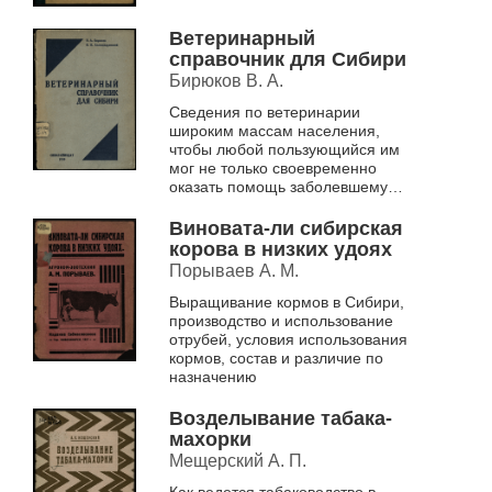
Ветеринарный
справочник для Сибири
Бирюков В. А.
Сведения по ветеринарии
широким массам населения,
чтобы любой пользующийся им
мог не только своевременно
оказать помощь заболевшему
животному, но и предупреждать
некоторые из них.
Виновата-ли сибирская
корова в низких удоях
Порываев А. М.
Выращивание кормов в Сибири,
производство и использование
отрубей, условия использования
кормов, состав и различие по
назначению
Возделывание табака-
махорки
Мещерский А. П.
Как ведется табаководство в