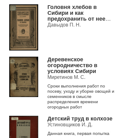
Головня хлебов в
Сибири и как
предохранить от нее
посевы
Давыдов П. Н.
протравливанием и
опылением семян
Деревенское
огородничество в
условиях Сибири
Миретинов М. С.
Сроки выполнения работ по
посеву, уходу и уборке овощей и
семенников в смысле
распределения времени
огородных работ
Детский труд в колхозе
Устиновщиков И. Д.
Данная книга, первая попытка