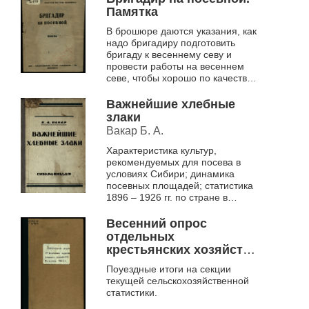
Памятка
В брошюре даются указания, как
надо бригадиру подготовить
бригаду к весеннему севу и
провести работы на весеннем
севе, чтобы хорошо по качеству
и в сжатые сроки закончить сев.
Важнейшие хлебные
злаки
Вакар Б. А.
Характеристика культур,
рекомендуемых для посева в
условиях Сибири; динамика
посевных площадей; статистика
1896 – 1926 гг. по стране в
целом и в губерниях Сибири;
сроки посева, вызревания на
Весенний опрос
опытных п...
отдельных
крестьянских хозяйств
весной 1923 года
Поуездные итоги на секции
текущей сельскохозяйственной
статистики.