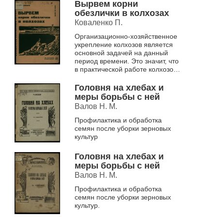
выращиванию лука-севка,
Вырвем корни
репки, семян и лу...
обезлички в колхозах
Коваленко П.
Организационно-хозяйственное
укрепление колхозов является
основной задачей на данный
период времени. Это значит, что
в практической работе колхозов
должен быть сделан поворот в
сторону борьбы за высо...
Головня на хлебах и
меры борьбы с ней
Валов Н. М.
Профилактика и обработка
семян после уборки зерновых
культур
Головня на хлебах и
меры борьбы с ней
Валов Н. М.
Профилактика и обработка
семян после уборки зерновых
культур.