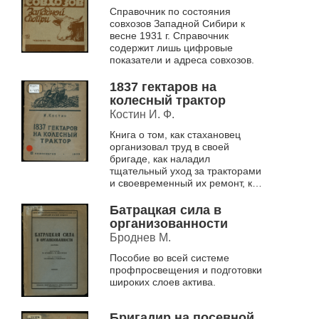
Справочник по состояния
совхозов Западной Сибири к
весне 1931 г. Справочник
содержит лишь цифровые
показатели и адреса совхозов.
1837 гектаров на
колесный трактор
Костин И. Ф.
Книга о том, как стахановец
организовал труд в своей
бригаде, как наладил
тщательный уход за тракторами
и своевременный их ремонт, как
его бригада боролась за
высокую выработку и экономию
Батрацкая сила в
горючего.
организованности
Броднев М.
Пособие во всей системе
профпросвещения и подготовки
широких слоев актива.
Бригадир на посевной.