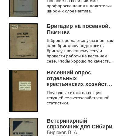
Пособие во всей системе
профпросвещения и подготовки
широких слоев актива.
Бригадир на посевной.
Памятка
В брошюре даются указания, как
надо бригадиру подготовить
бригаду к весеннему севу и
провести работы на весеннем
севе, чтобы хорошо по качеству
и в сжатые сроки закончить сев.
Весенний опрос
отдельных
крестьянских хозяйств
весной 1923 года
Поуездные итоги на секции
текущей сельскохозяйственной
статистики.
Ветеринарный
справочник для Сибири
Бирюков В. А.