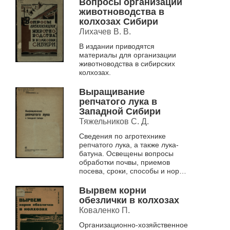
Вопросы организации
животноводства в
колхозах Сибири
Лихачев В. В.
В издании приводятся
материалы для организации
животноводства в сибирских
колхозах.
Выращивание
репчатого лука в
Западной Сибири
Тяжельников С. Д.
Сведения по агротехнике
репчатого лука, а также лука-
батуна. Освещены вопросы
обработки почвы, приемов
посева, сроки, способы и нормы
высева и приемы ухода по
выращиванию лука-севка,
Вырвем корни
репки, семян и лу...
обезлички в колхозах
Коваленко П.
Организационно-хозяйственное