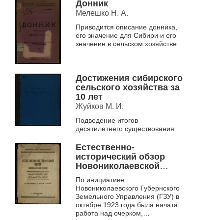
Донник
Мелешко Н. А.
Приводится описание донника,
его значение для Сибири и его
значение в сельском хозяйстве
Достижения сибирского
сельского хозяйства за
10 лет
Жуйков М. И.
Подведение итогов
десятилетнего существования
Естественно-
исторический обзор
Новониколаевской
губернии и краткий
По инициативе
очерк мероприятий
Новониколаевского Губернского
Губернского
Земельного Управления (ГЗУ) в
Земельного
октябре 1923 года была начата
управления в области
работа над очерком,