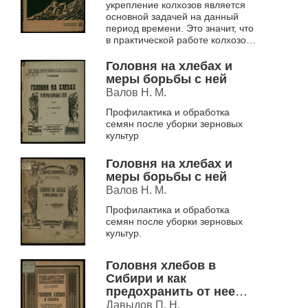
укрепление колхозов является
основной задачей на данный
период времени. Это значит, что
в практической работе колхозов
должен быть сделан поворот в
сторону борьбы за высо...
Головня на хлебах и
меры борьбы с ней
Валов Н. М.
Профилактика и обработка
семян после уборки зерновых
культур
Головня на хлебах и
меры борьбы с ней
Валов Н. М.
Профилактика и обработка
семян после уборки зерновых
культур.
Головня хлебов в
Сибири и как
предохранить от нее
посевы
Давыдов П. Н.