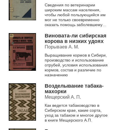
Сведения по ветеринарии
широким массам населения,
чтобы любой пользующийся им
мог не только своевременно
оказать помощь заболевшему
животному, но и предупреждать
некоторые из них.
Виновата-ли сибирская
корова в низких удоях
Порываев А. М.
Выращивание кормов в Сибири,
производство и использование
отрубей, условия использования
кормов, состав и различие по
назначению
Возделывание табака-
махорки
Мещерский А. П.
Как ведется табаководство в
Сибирском крае, какие сорта,
уход за табаком и многое другое
в книге Мещерского А.П.