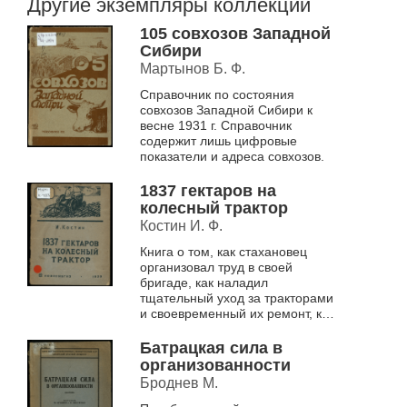
Другие экземпляры коллекции
105 совхозов Западной
Сибири
Мартынов Б. Ф.
Справочник по состояния
совхозов Западной Сибири к
весне 1931 г. Справочник
содержит лишь цифровые
показатели и адреса совхозов.
1837 гектаров на
колесный трактор
Костин И. Ф.
Книга о том, как стахановец
организовал труд в своей
бригаде, как наладил
тщательный уход за тракторами
и своевременный их ремонт, как
его бригада боролась за
высокую выработку и экономию
Батрацкая сила в
горючего.
организованности
Броднев М.