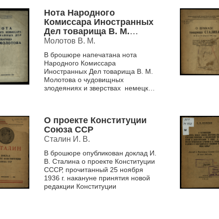
Главнокомандующего ...
Нота Народного
Комиссара Иностранных
Дел товарища В. М.
Молотова
Молотов В. М.
В брошюре напечатана нота
Народного Комиссара
Иностранных Дел товарища В. М.
Молотова о чудовищных
злодеяниях и зверствах немецко-
фашистских захватчиков в
оккупированных районах, об
ответст...
О проекте Конституции
Союза ССР
Сталин И. В.
В брошюре опубликован доклад И.
В. Сталина о проекте Конституции
СССР, прочитанный 25 ноября
1936 г. накануне принятия новой
редакции Конституции