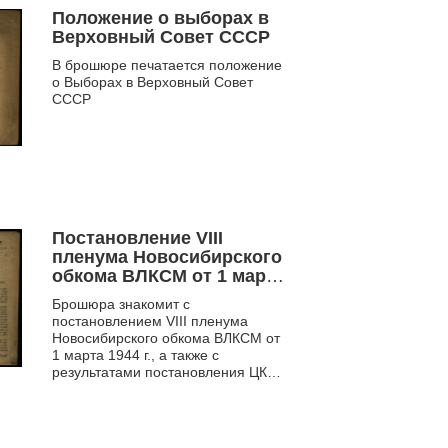
Положение о выборах в
Верховный Совет СССР
В брошюре печатается положение
о Выборах в Верховный Совет
СССР
Постановление VIII
пленума Новосибирского
обкома ВЛКСМ от 1 марта
1944 г. О постановлении
Брошюра знакомит с
ЦК ВЛКСМ по отчету
постановлением VIII пленума
Новосибирского обкома
Новосибирского обкома ВЛКСМ от
комсомола и задачах
1 марта 1944 г., а также с
областной
результатами постановления ЦК
комсомольской
ВЛКСМ по Отчету Новосибирского
обкома комсомола и зада...
организации