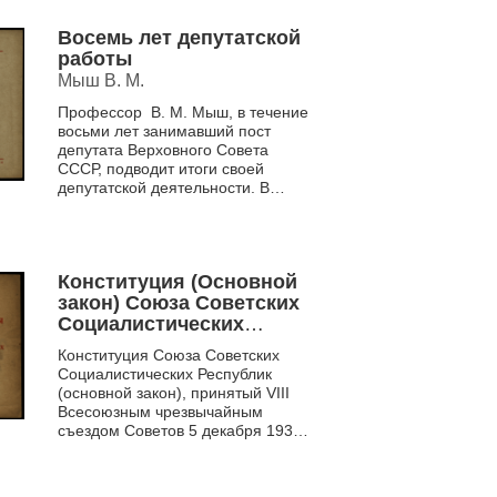
Восемь лет депутатской
работы
Мыш В. М.
Профессор В. М. Мыш, в течение
восьми лет занимавший пост
депутата Верховного Совета
СССР, подводит итоги своей
депутатской деятельности. В
отчёте упоминается не только
общественная деятель...
Конституция (Основной
закон) Союза Советских
Социалистических
Республик
Конституция Союза Советских
Социалистических Республик
(основной закон), принятый VIII
Всесоюзным чрезвычайным
съездом Советов 5 декабря 1936
года с изменениями и
дополнениями