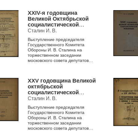
годовщины Великой Октябрьской
революции 6 ноябр...
XXIV-я годовщина
Великой Октябрьской
социалистической
революции
Сталин И. В.
Выступление председателя
Государственного Комитета
Обороны И. В. Сталина на
торжественном заседании
московского совета депутатов
трудящихся в честь XXIV
годовщины Великой Октябрьской
революции 6 ноябр...
XXV годовщина Великой
октябрьской
социалистической
революции
Сталин И. В.
Выступление председателя
Государственного Комитета
Обороны И. В. Сталина на
торжественном заседании
московского совета депутатов
трудящихся в честь XXV