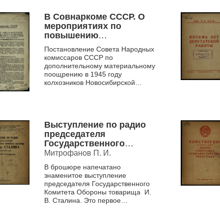
годовщины Великой Октябрьской
революции 6 ноября...
В Совнаркоме СССР. О
мероприятиях по
повышению
материальной
Постановление Совета Народных
заинтересованности
комиссаров СССР по
колхозников,
дополнительному материальному
работающих на
поощрению в 1945 году
животноводческих
колхозников Новосибирской
фермах, и по
области, работающих на
животноводческих фермах
обеспечению
дальнейшего роста
общественного
Выступление по радио
животноводства
председателя
колхозов Новосибирской
Государственного
области
Комитета Обороны
Митрофанов П. И.
товарища Сталина 3
В брошюре напечатано
июля 1941 года
знаменитое выступление
председателя Государственного
Комитета Обороны товарища И.
В. Сталина. Это первое
выступление перед народом
страны Верховного