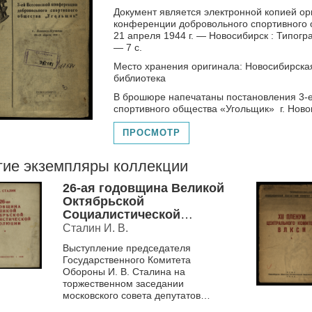
Документ является электронной копией о
конференции добровольного спортивного об
21 апреля 1944 г. — Новосибирск : Типогр
— 7 с.
Место хранения оригинала: Новосибирска
библиотека
В брошюре напечатаны постановления 3-
спортивного общества «Угольщик» г. Новок
ПРОСМОТР
гие экземпляры коллекции
26-ая годовщина Великой
Октябрьской
Социалистической
революции
Сталин И. В.
Выступление председателя
Государственного Комитета
Обороны И. В. Сталина на
торжественном заседании
московского совета депутатов
трудящихся в честь XXVI