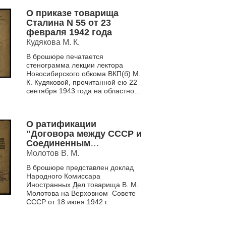
О приказе товарища
Сталина N 55 от 23
февраля 1942 года
Кудякова М. К.
В брошюре печатается
стенограмма лекции лектора
Новосибирского обкома ВКП(б) М.
К. Кудяковой, прочитанной ею 22
сентября 1943 года на областном
совещании преподавателей
кафедр марксизма-ленини...
О ратификации
"Договора между СССР и
Соединенным
Королевством в
Молотов В. М.
Великобритании о союзе
В брошюре представлен доклад
и войне против
Народного Комиссара
гитлеровской Германии и
Иностранных Дел товарища В. М.
ее сообщников в Европе
Молотова на Верховном Совете
и о сотрудничестве и
СССР от 18 июня 1942 г.
взаимной помощи после
войны"