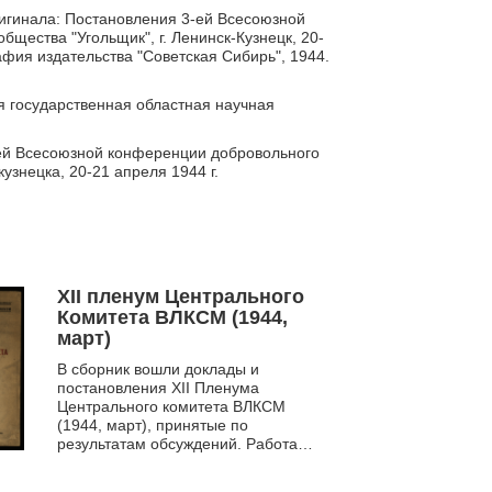
ригинала: Постановления 3-ей Всесоюзной
щества "Угольщик", г. Ленинск-Кузнецк, 20-
афия издательства "Советская Сибирь", 1944.
я государственная областная научная
ей Всесоюзной конференции добровольного
узнецка, 20-21 апреля 1944 г.
XII пленум Центрального
Комитета ВЛКСМ (1944,
март)
В сборник вошли доклады и
постановления XII Пленума
Центрального комитета ВЛКСМ
(1944, март), принятые по
результатам обсуждений. Работа
пленума была посвящена
актуальным проблемам по