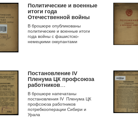
Политические и военные
итоги года
Отечественной войны
В брошюре опубликованы
политические и военные итоги
года войны с фашистско-
немецкими оккупантами
Постановление IV
Пленума ЦК профсоюза
работников
потребкооперации
В брошюре напечатаны
Сибири и Урала
постановления IV Пленума ЦК
профсоюза работников
потребкооперации Сибири и
Урала