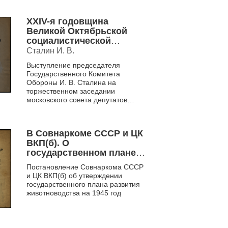
улучшени...
XXIV-я годовщина
Великой Октябрьской
социалистической
революции
Сталин И. В.
Выступление председателя
Государственного Комитета
Обороны И. В. Сталина на
торжественном заседании
московского совета депутатов
трудящихся в честь XXIV
годовщины Великой Октябрьской
революции 6 ноябр...
В Совнаркоме СССР и ЦК
ВКП(б). О
государственном плане
развития
Постановление Совнаркома СССР
животноводства в
и ЦК ВКП(б) об утверждении
колхозах и совхозах на
государственного плана развития
1945 год
животноводства на 1945 год