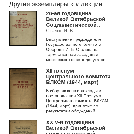
Другие экземпляры коллекции
26-ая годовщина
Великой Октябрьской
Социалистической
революции
Сталин И. В.
Выступление председателя
Государственного Комитета
Обороны И. В. Сталина на
торжественном заседании
московского совета депутатов
трудящихся в честь XXVI
годовщины Великой
XII пленум
Октябрьской революции 6
Центрального Комитета
ноябр...
ВЛКСМ (1944, март)
В сборник вошли доклады и
постановления XII Пленума
Центрального комитета ВЛКСМ
(1944, март), принятые по
результатам обсуждений.
Работа пленума была
посвящена актуальным
XXIV-я годовщина
проблемам по улучшени...
Великой Октябрьской
социалистической