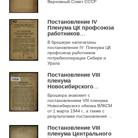
Верховный Совет СССР
Постановление IV
Пленума ЦК профсоюза
работников
потребкооперации
В брошюре напечатаны
Сибири и Урала
постановления IV Пленума ЦК
профсоюза работников
потребкооперации Сибири и
Урала
Постановление VIII
пленума
Новосибирского
обкома ВЛКСМ от 1
Брошюра знакомит с
марта 1944 г. О
постановлением VIII пленума
постановлении ЦК
Новосибирского обкома ВЛКСМ
ВЛКСМ по отчету
от 1 марта 1944 г., а также с
Новосибирского
результатами постановления ЦК
обкома комсомола и
ВЛКСМ по Отчету
Новосибирского
задачах областной
Постановление VIII
обкома комсомола и зада...
комсомольской
пленума Центрального