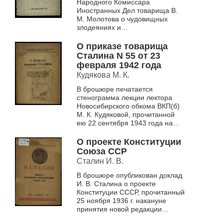
Народного Комиссара
Иностранных Дел товарища В.
М. Молотова о чудовищных
злодеяниях и
зверствах немецко-фашистских
захватчиков в оккупированных
О приказе товарища
районах, об ответст...
Сталина N 55 от 23
февраля 1942 года
Кудякова М. К.
В брошюре печатается
стенограмма лекции лектора
Новосибирского обкома ВКП(б)
М. К. Кудяковой, прочитанной
ею 22 сентября 1943 года на
областном совещании
преподавателей кафедр
О проекте Конституции
марксизма-ленини...
Союза ССР
Сталин И. В.
В брошюре опубликован доклад
И. В. Сталина о проекте
Конституции СССР, прочитанный
25 ноября 1936 г. накануне
принятия новой редакции
Конституции