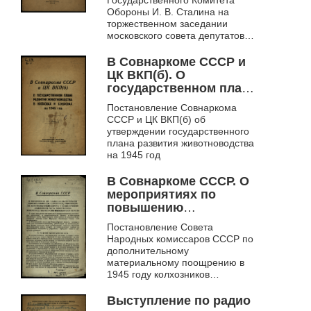
Государственного Комитета
Обороны И. В. Сталина на
торжественном заседании
московского совета депутатов
трудящихся в честь XXV
годовщины Великой
В Совнаркоме СССР и
Октябрьской революции 6
ЦК ВКП(б). О
ноября...
государственном плане
развития
Постановление Совнаркома
животноводства в
СССР и ЦК ВКП(б) об
колхозах и совхозах на
утверждении государственного
1945 год
плана развития животноводства
на 1945 год
В Совнаркоме СССР. О
мероприятиях по
повышению
материальной
Постановление Совета
заинтересованности
Народных комиссаров СССР по
колхозников,
дополнительному
работающих на
материальному поощрению в
животноводческих
1945 году колхозников
фермах, и по
Новосибирской области,
работающих на
обеспечению
Выступление по радио
животноводческих фермах