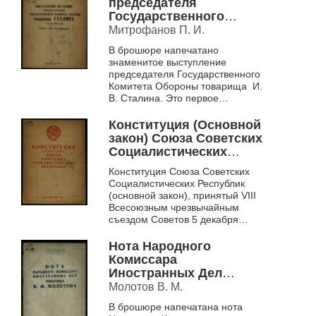
дальнейшего роста
председателя
общественного
Государственного
животноводства
Комитета Обороны
Митрофанов П. И.
колхозов
товарища Сталина 3
В брошюре напечатано
Новосибирской
июля 1941 года
знаменитое выступление
области
председателя Государственного
Комитета Обороны товарища И.
В. Сталина. Это первое
выступление перед народом
страны Верховного
Конституция (Основной
Главнокомандующего ...
закон) Союза Советских
Социалистических
Республик
Конституция Союза Советских
Социалистических Республик
(основной закон), принятый VIII
Всесоюзным чрезвычайным
съездом Советов 5 декабря
1936 года с изменениями и
дополнениями
Нота Народного
Комиссара
Иностранных Дел
товарища В. М.
Молотов В. М.
Молотова
В брошюре напечатана нота