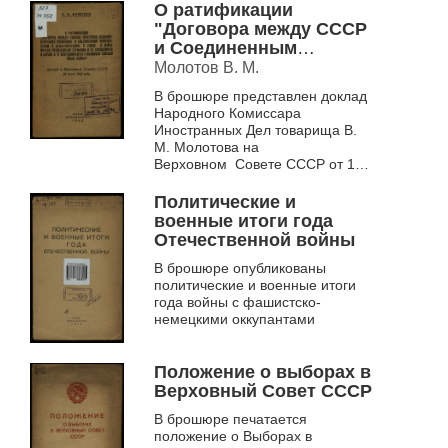
О ратификации
"Договора между СССР
и Соединенным
Королевством в
Молотов В. М.
Великобритании о
В брошюре представлен доклад
союзе и войне против
Народного Комиссара
гитлеровской Германии
Иностранных Дел товарища В.
и ее сообщников в
М. Молотова на
Европе и о
Верховном Совете СССР от 18
сотрудничестве и
июня 1942 г.
взаимной помощи
Политические и
после войны"
военные итоги года
Отечественной войны
В брошюре опубликованы
политические и военные итоги
года войны с фашистско-
немецкими оккупантами
Положение о выборах в
Верховный Совет СССР
В брошюре печатается
положение о Выборах в