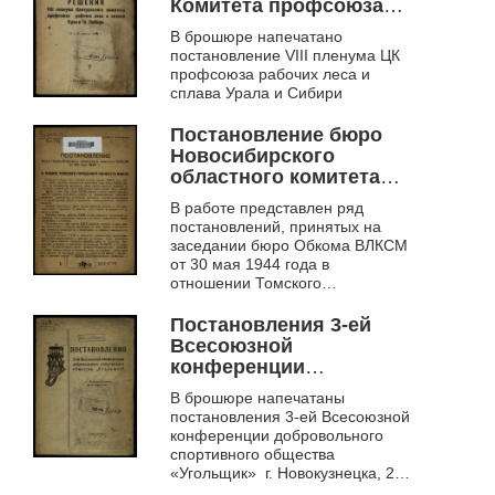
организации
Комитета профсоюза
рабочих леса и сплава
В брошюре напечатано
Урала и Сибири
постановление VIII пленума ЦК
профсоюза рабочих леса и
сплава Урала и Сибири
Постановление бюро
Новосибирского
областного комитета
ВЛКСМ от 30 мая 1944
В работе представлен ряд
г.. О работе Томского
постановлений, принятых на
городского комитета
заседании бюро Обкома ВЛКСМ
ВЛКСМ
от 30 мая 1944 года в
отношении Томского
горкомитета ВЛКСМ на
основании отчета о
Постановления 3-ей
проделанной работе
Всесоюзной
конференции
добровольного
В брошюре напечатаны
спортивного общества
постановления 3-ей Всесоюзной
"Угольщик", г. Ленинск-
конференции добровольного
Кузнецк, 20-21 апреля
спортивного общества
1944 г.
«Угольщик» г. Новокузнецка, 20-
21 апреля 1944 г.