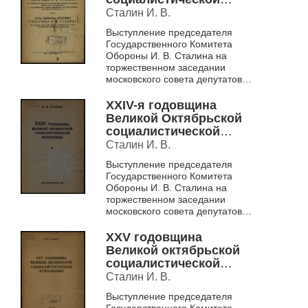
революции
Сталин И. В.
Выступление председателя
Государственного Комитета
Обороны И. В. Сталина на
торжественном заседании
московского совета депутатов
трудящихся в честь XXIV
годовщины Великой
XXIV-я годовщина
Октябрьской революции 6
Великой Октябрьской
ноябр...
социалистической
революции
Сталин И. В.
Выступление председателя
Государственного Комитета
Обороны И. В. Сталина на
торжественном заседании
московского совета депутатов
трудящихся в честь XXIV
годовщины Великой
XXV годовщина
Октябрьской революции 6
Великой октябрьской
ноябр...
социалистической
революции
Сталин И. В.
Выступление председателя