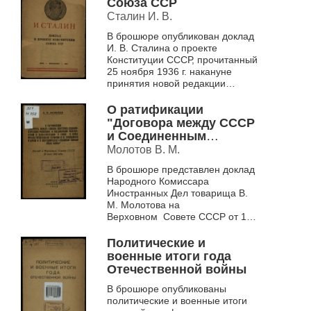
Союза ССР
Сталин И. В.
В брошюре опубликован доклад
И. В. Сталина о проекте
Конституции СССР, прочитанный
25 ноября 1936 г. накануне
принятия новой редакции
Конституции
О ратификации
"Договора между СССР
и Соединенным
Королевством в
Молотов В. М.
Великобритании о
В брошюре представлен доклад
союзе и войне против
Народного Комиссара
гитлеровской Германии
Иностранных Дел товарища В.
и ее сообщников в
М. Молотова на
Европе и о
Верховном Совете СССР от 18
сотрудничестве и
июня 1942 г.
взаимной помощи
Политические и
после войны"
военные итоги года
Отечественной войны
В брошюре опубликованы
политические и военные итоги