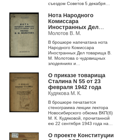
съездом Советов 5 декабря
1936 года с изменениями и
дополнениями
Нота Народного
Комиссара
Иностранных Дел
товарища В. М.
Молотов В. М.
Молотова
В брошюре напечатана нота
Народного Комиссара
Иностранных Дел товарища В.
М. Молотова о чудовищных
злодеяниях и
зверствах немецко-фашистских
захватчиков в оккупированных
О приказе товарища
районах, об ответст...
Сталина N 55 от 23
февраля 1942 года
Кудякова М. К.
В брошюре печатается
стенограмма лекции лектора
Новосибирского обкома ВКП(б)
М. К. Кудяковой, прочитанной
ею 22 сентября 1943 года на
областном совещании
преподавателей кафедр
О проекте Конституции
марксизма-ленини...