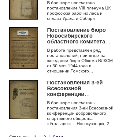
В брошюре напечатано
Урала и Сибири
постановление VIII пленума ЦК
профсоюза рабочих леса и
сплава Урала и Сибири
Постановление бюро
Новосибирского
областного комитета
ВЛКСМ от 30 мая 1944
В работе представлен ряд
г.. О работе Томского
постановлений, принятых на
городского комитета
заседании бюро Обкома ВЛКСМ
ВЛКСМ
от 30 мая 1944 года в
отношении Томского
горкомитета ВЛКСМ на
основании отчета о
Постановления 3-ей
проделанной работе
Всесоюзной
конференции
добровольного
В брошюре напечатаны
спортивного общества
постановления 3-ей Всесоюзной
"Угольщик", г. Ленинск-
конференции добровольного
Кузнецк, 20-21 апреля
спортивного общества
1944 г.
«Угольщик» г. Новокузнецка, 20-
21 апреля 1944 г.
Страницы:
1
2
След.