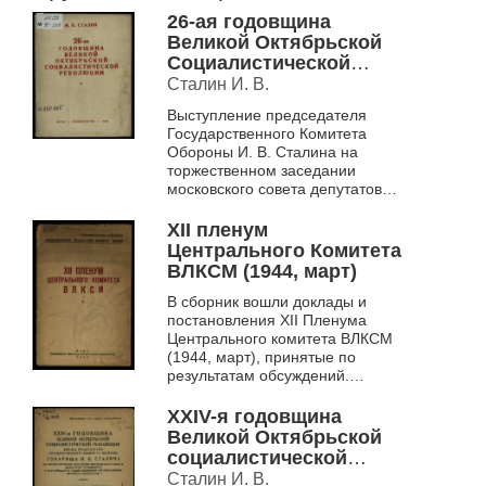
26-ая годовщина
Великой Октябрьской
Социалистической
революции
Сталин И. В.
Выступление председателя
Государственного Комитета
Обороны И. В. Сталина на
торжественном заседании
московского совета депутатов
трудящихся в честь XXVI
годовщины Великой
XII пленум
Октябрьской революции 6
Центрального Комитета
ноябр...
ВЛКСМ (1944, март)
В сборник вошли доклады и
постановления XII Пленума
Центрального комитета ВЛКСМ
(1944, март), принятые по
результатам обсуждений.
Работа пленума была
посвящена актуальным
XXIV-я годовщина
проблемам по улучшени...
Великой Октябрьской
социалистической
революции
Сталин И. В.