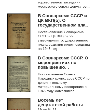
торжественном заседании
московского совета депутатов
трудящихся в честь XXV
годовщины Великой
В Совнаркоме СССР и
Октябрьской революции 6
ЦК ВКП(б). О
ноября...
государственном плане
развития
Постановление Совнаркома
животноводства в
СССР и ЦК ВКП(б) об
колхозах и совхозах на
утверждении государственного
1945 год
плана развития животноводства
на 1945 год
В Совнаркоме СССР. О
мероприятиях по
повышению
материальной
Постановление Совета
заинтересованности
Народных комиссаров СССР по
колхозников,
дополнительному
работающих на
материальному поощрению в
животноводческих
1945 году колхозников
фермах, и по
Новосибирской области,
работающих на
обеспечению
Восемь лет
животноводческих фермах
дальнейшего роста
депутатской работы
общественного
Мыш В. М.