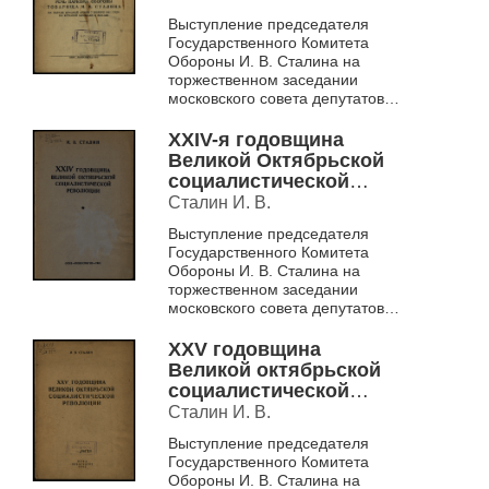
Выступление председателя
Государственного Комитета
Обороны И. В. Сталина на
торжественном заседании
московского совета депутатов
трудящихся в честь XXIV
годовщины Великой
XXIV-я годовщина
Октябрьской революции 6
Великой Октябрьской
ноябр...
социалистической
революции
Сталин И. В.
Выступление председателя
Государственного Комитета
Обороны И. В. Сталина на
торжественном заседании
московского совета депутатов
трудящихся в честь XXIV
годовщины Великой
XXV годовщина
Октябрьской революции 6
Великой октябрьской
ноябр...
социалистической
революции
Сталин И. В.
Выступление председателя
Государственного Комитета
Обороны И. В. Сталина на