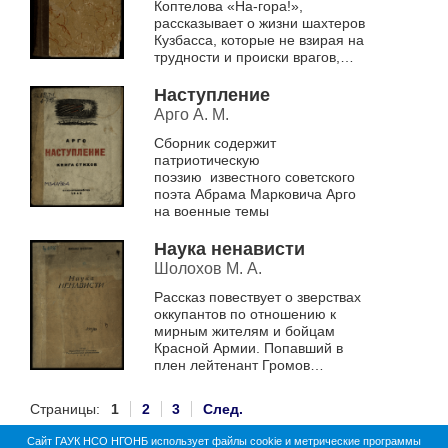
Коптелова «На-гора!»,
рассказывает о жизни шахтеров
Кузбасса, которые не взирая на
трудности и происки врагов,
стремятся к новым трудовым
рекордам во благо родины
Наступление
Арго А. М.
Сборник содержит
патриотическую
поэзию известного советского
поэта Абрама Марковича Арго
на военные темы
Наука ненависти
Шолохов М. А.
Рассказ повествует о зверствах
оккупантов по отношению к
мирным жителям и бойцам
Красной Армии. Попавший в
плен лейтенант Громов
проходит через все круги ада
немецкого плена и учится
Страницы:
1
2
3
След.
ненавидеть врага ...
Сайт ГАУК НСО НГОНБ использует файлы cookie и метрические программы