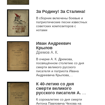
сражались с фашизмом. Имена
Зои Космодемьянской, Лизы
Чайкиной и...
За Родину! За Сталина!
В сборник включены боевые и
патриотические песни известных
советских композиторов с
нотами
Иван Андреевич
Крылов
Дремов А. К.
В очерке А. К. Дремова,
посвящённом столетию со дня
смерти великого русского
писателя и патриота Ивана
Андреевича Крылова,
рассказывается о жизни и
творчестве писателя. Автор
К 40-летию со дня
вновь напоминает о вечных...
смерти великого
русского писателя А. П.
Чехова
К сорокалетию со дня смерти
Антона Павловича Чехова на