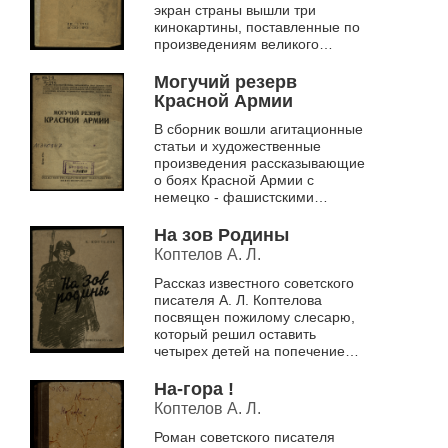
экран страны вышли три
кинокартины, поставленные по
произведениям великого
русского классика: «Медведь»,
«Маска», «Человек в
Могучий резерв
футляре». ...
Красной Армии
В сборник вошли агитационные
статьи и художественные
произведения рассказывающие
о боях Красной Армии с
немецко - фашистскими
захватчиками
На зов Родины
Коптелов А. Л.
Рассказ известного советского
писателя А. Л. Коптелова
посвящен пожилому слесарю,
который решил оставить
четырех детей на попечение
соседки и отправиться на фронт
добровольцем
На-гора !
Коптелов А. Л.
Роман советского писателя