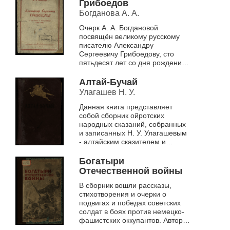
Грибоедов
Богданова А. А.
Очерк А. А. Богдановой
посвящён великому русскому
писателю Александру
Сергеевичу Грибоедову, сто
пятьдесят лет со дня рождения
которого исполняется в январе
1945 г. Высокие идеалы
Алтай-Бучай
человека-гражданина,...
Улагашев Н. У.
Данная книга представляет
собой сборник ойротских
народных сказаний, собранных
и записанных Н. У. Улагашевым
- алтайским сказителем и
исполнителем народного эпоса.
Собранные им произведения
Богатыри
составляют...
Отечественной войны
В сборник вошли рассказы,
стихотворения и очерки о
подвигах и победах советских
солдат в боях против немецко-
фашистских оккупантов. Авторы
произведений непосредственные