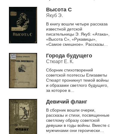
прошедшей испытания военной
поры, влюбленной в жизнь,
Высота С
переживающей ...
Якуб Э.
В книгу вошли четыре рассказа
известной детской
писательницы Э. Якуб: «Атака»,
«Высота С», «Рукавицы»,
«Самое смешное». Рассказы
предназначены для детей
среднего и старшего школьного
Города будущего
возраста
Стюарт Е. К.
Сборник стихотворений
советской поэтессы Елизаветы
Стюарт проникнут темой войны
и образами светлого будущего,
за которое в
кровопролитной битве с врагом
сражался советский народ
Девичий фланг
В сборник вошли очерки,
рассказы и стихи, посвященные
светлому образу советской
девушки в годы войны. Вместе с
мужчинами они героически