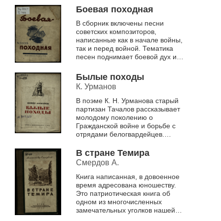
участники боёв - от ...
Боевая походная
В сборник включены песни
советских композиторов,
написанные как в начале войны,
так и перед войной. Тематика
песен поднимает боевой дух и
патриотизм воинов Красной
Армии
Былые походы
К. Урманов
В поэме К. Н. Урманова старый
партизан Тачалов рассказывает
молодому поколению о
Гражданской войне и борьбе с
отрядами белогвардейцев.
Описаны приключения
Тачалова, в том числе
В стране Темира
издевательства колчаков...
Смердов А.
Книга написанная, в довоенное
время адресована юношеству.
Это патриотическая книга об
одном из многочисленных
замечательных уголков нашей
родины – Горной Шории,