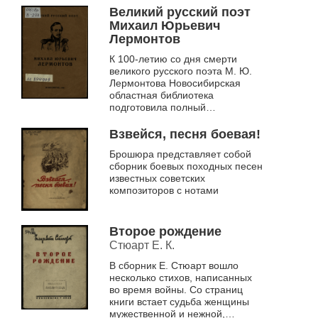
написанная в форме путевых
Великий русский поэт
заметок, где...
Михаил Юрьевич
Лермонтов
К 100-летию со дня смерти
великого русского поэта М. Ю.
Лермонтова Новосибирская
областная библиотека
подготовила полный
библиографический список книг
поэта, издававшихся в нашей
Взвейся, песня боевая!
стране. В издании при...
Брошюра представляет собой
сборник боевых походных песен
известных советских
композиторов с нотами
Второе рождение
Стюарт Е. К.
В сборник Е. Стюарт вошло
несколько стихов, написанных
во время войны. Со страниц
книги встает судьба женщины
мужественной и нежной,