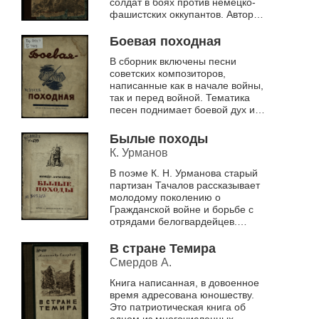
солдат в боях против немецко-
фашистских оккупантов. Авторы
произведений непосредственные
участники боёв - от ...
Боевая походная
В сборник включены песни
советских композиторов,
написанные как в начале войны,
так и перед войной. Тематика
песен поднимает боевой дух и
патриотизм воинов Красной
Армии
Былые походы
К. Урманов
В поэме К. Н. Урманова старый
партизан Тачалов рассказывает
молодому поколению о
Гражданской войне и борьбе с
отрядами белогвардейцев.
Описаны приключения
Тачалова, в том числе
В стране Темира
издевательства колчаков...
Смердов А.
Книга написанная, в довоенное
время адресована юношеству.
Это патриотическая книга об
одном из многочисленных