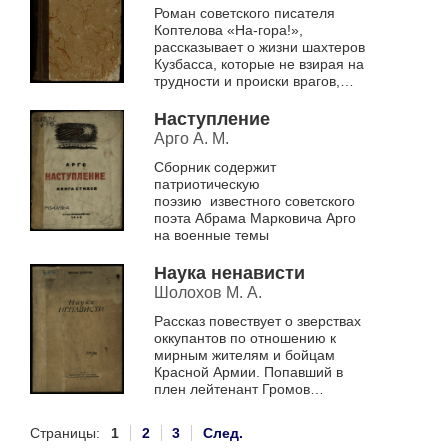
Роман советского писателя
Коптелова «На-гора!»,
рассказывает о жизни шахтеров
Кузбасса, которые не взирая на
трудности и происки врагов,
стремятся к новым трудовым
рекордам во благо родины
Наступление
Арго А. М.
Сборник содержит
патриотическую
поэзию известного советского
поэта Абрама Марковича Арго
на военные темы
Наука ненависти
Шолохов М. А.
Рассказ повествует о зверствах
оккупантов по отношению к
мирным жителям и бойцам
Красной Армии. Попавший в
плен лейтенант Громов
проходит через все круги ада
немецкого плена и учится
Страницы:
1
2
3
След.
ненавидеть врага ...