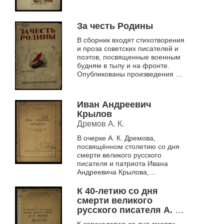
За честь Родины
В сборник входят стихотворения
и проза советских писателей и
поэтов, посвященные военным
будням в тылу и на фронте.
Опубликованы произведения Е.
Березницкого, А. Смердова, Е.
Стюарт, Л. Кондырева, А. ...
Иван Андреевич
Крылов
Дремов А. К.
В очерке А. К. Дремова,
посвящённом столетию со дня
смерти великого русского
писателя и патриота Ивана
Андреевича Крылова,
рассказывается о жизни и
творчестве писателя. Автор
К 40-летию со дня
вновь напоминает о вечных...
смерти великого
русского писателя А. П.
Чехова