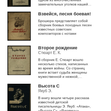
замечательных уголков нашей
родины – Горной Шории,
написанная в форме путевых
Взвейся, песня боевая!
заметок, где...
Брошюра представляет собой
сборник боевых походных песен
известных советских
композиторов с нотами
Второе рождение
Стюарт Е. К.
В сборник Е. Стюарт вошло
несколько стихов, написанных
во время войны. Со страниц
книги встает судьба женщины
мужественной и нежной,
прошедшей испытания военной
поры, влюбленной в жизнь,
Высота С
переживающей ...
Якуб Э.
В книгу вошли четыре рассказа
известной детской
писательницы Э. Якуб: «Атака»,
«Высота С», «Рукавицы»,