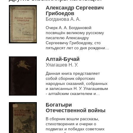
Александр Сергеевич
Грибоедов
Богданова А. А.
Очерк А. А. Богдановой
посвящён великому русскому
писателю Александру
Сергеевичу Грибоедову, сто
пятьдесят лет со дня рождения
которого исполняется в январе
1945 г. Высокие идеалы
Алтай-Бучай
человека-гражданина,...
Улагашев Н. У.
Данная книга представляет
собой сборник ойротских
народных сказаний, собранных
и записанных Н. У. Улагашевым
- алтайским сказителем и
исполнителем народного эпоса.
Собранные им произведения
Богатыри
составляют...
Отечественной войны
В сборник вошли рассказы,
стихотворения и очерки о
подвигах и победах советских