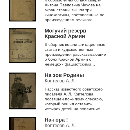
К сорокалетию со дня смерти
Антона Павловича Чехова на
экран страны вышли три
кинокартины, поставленные по
произведениям великого
русского классика: «Медведь»,
«Маска», «Человек в
Могучий резерв
футляре». ...
Красной Армии
В сборник вошли агитационные
статьи и художественные
произведения рассказывающие
о боях Красной Армии с
немецко - фашистскими
захватчиками
На зов Родины
Коптелов А. Л.
Рассказ известного советского
писателя А. Л. Коптелова
посвящен пожилому слесарю,
который решил оставить
четырех детей на попечение
соседки и отправиться на фронт
добровольцем
На-гора !
Коптелов А. Л.