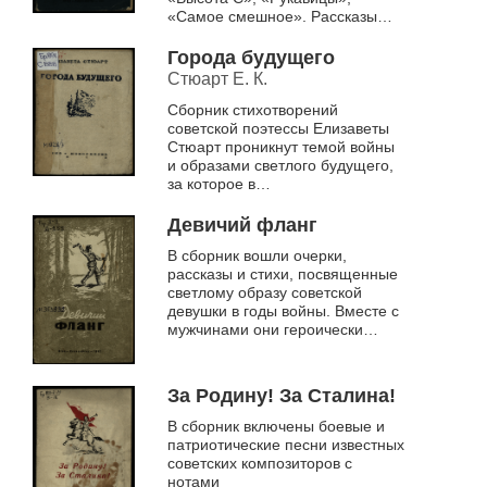
«Самое смешное». Рассказы
предназначены для детей
среднего и старшего школьного
Города будущего
возраста
Стюарт Е. К.
Сборник стихотворений
советской поэтессы Елизаветы
Стюарт проникнут темой войны
и образами светлого будущего,
за которое в
кровопролитной битве с врагом
сражался советский народ
Девичий фланг
В сборник вошли очерки,
рассказы и стихи, посвященные
светлому образу советской
девушки в годы войны. Вместе с
мужчинами они героически
сражались с фашизмом. Имена
Зои Космодемьянской, Лизы
Чайкиной и...
За Родину! За Сталина!
В сборник включены боевые и
патриотические песни известных
советских композиторов с
нотами