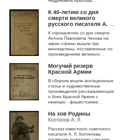
Андреевича Крылова,
рассказывается о жизни и
творчестве писателя. Автор
К 40-летию со дня
вновь напоминает о вечных...
смерти великого
русского писателя А. П.
Чехова
К сорокалетию со дня смерти
Антона Павловича Чехова на
экран страны вышли три
кинокартины, поставленные по
произведениям великого
русского классика: «Медведь»,
«Маска», «Человек в
Могучий резерв
футляре». ...
Красной Армии
В сборник вошли агитационные
статьи и художественные
произведения рассказывающие
о боях Красной Армии с
немецко - фашистскими
захватчиками
На зов Родины
Коптелов А. Л.
Рассказ известного советского
писателя А. Л. Коптелова
посвящен пожилому слесарю,