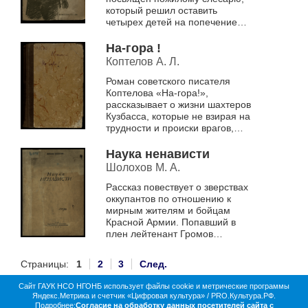
который решил оставить
четырех детей на попечение
соседки и отправиться на фронт
добровольцем
На-гора !
Коптелов А. Л.
Роман советского писателя
Коптелова «На-гора!»,
рассказывает о жизни шахтеров
Кузбасса, которые не взирая на
трудности и происки врагов,
стремятся к новым трудовым
рекордам во благо родины
Наука ненависти
Шолохов М. А.
Рассказ повествует о зверствах
оккупантов по отношению к
мирным жителям и бойцам
Красной Армии. Попавший в
плен лейтенант Громов
проходит через все круги ада
немецкого плена и учится
Страницы:
1
2
3
След.
ненавидеть врага ...
Сайт ГАУК НСО НГОНБ использует файлы cookie и метрические программы
Яндекс.Метрика и счетчик «Цифровая культура» / PRO.Культура.РФ.
О библиотеке
Коллекции
Цифровая жизнь
Подробнее:
Согласие на обработку данных посетителей сайта с