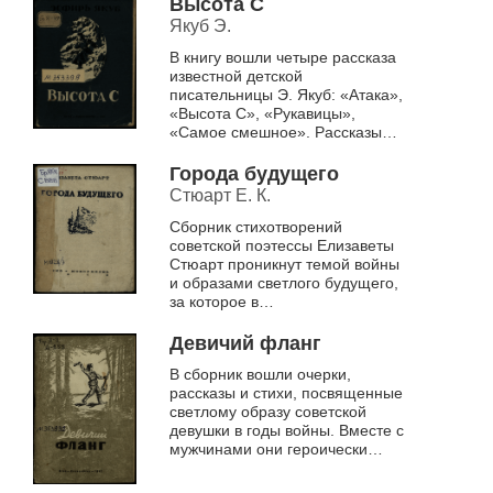
Высота С
переживающей ...
Якуб Э.
В книгу вошли четыре рассказа
известной детской
писательницы Э. Якуб: «Атака»,
«Высота С», «Рукавицы»,
«Самое смешное». Рассказы
предназначены для детей
среднего и старшего школьного
Города будущего
возраста
Стюарт Е. К.
Сборник стихотворений
советской поэтессы Елизаветы
Стюарт проникнут темой войны
и образами светлого будущего,
за которое в
кровопролитной битве с врагом
сражался советский народ
Девичий фланг
В сборник вошли очерки,
рассказы и стихи, посвященные
светлому образу советской
девушки в годы войны. Вместе с
мужчинами они героически
сражались с фашизмом. Имена
Зои Космодемьянской, Лизы