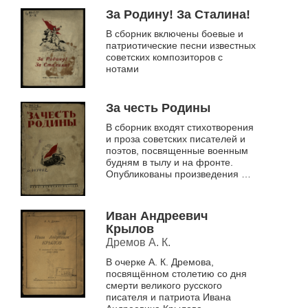
Чайкиной и...
За Родину! За Сталина!
В сборник включены боевые и
патриотические песни известных
советских композиторов с
нотами
За честь Родины
В сборник входят стихотворения
и проза советских писателей и
поэтов, посвященные военным
будням в тылу и на фронте.
Опубликованы произведения Е.
Березницкого, А. Смердова, Е.
Стюарт, Л. Кондырева, А. ...
Иван Андреевич
Крылов
Дремов А. К.
В очерке А. К. Дремова,
посвящённом столетию со дня
смерти великого русского
писателя и патриота Ивана