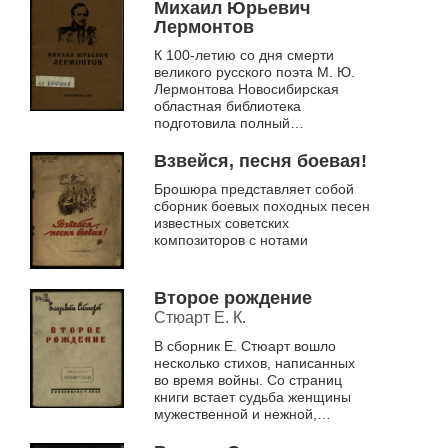
заметок, где...
Михаил Юрьевич
Лермонтов
К 100-летию со дня смерти
великого русского поэта М. Ю.
Лермонтова Новосибирская
областная библиотека
подготовила полный
библиографический список книг
поэта, издававшихся в нашей
Взвейся, песня боевая!
стране. В издании при...
Брошюра представляет собой
сборник боевых походных песен
известных советских
композиторов с нотами
Второе рождение
Стюарт Е. К.
В сборник Е. Стюарт вошло
несколько стихов, написанных
во время войны. Со страниц
книги встает судьба женщины
мужественной и нежной,
прошедшей испытания военной
поры, влюбленной в жизнь,