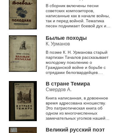
В сборник включены песни
советских композиторов,
написанные как в начале войны,
так и перед войной. Тематика
песен поднимает боевой дух и
патриотизм воинов Красной
Армии
Былые походы
К. Урманов
В поэме К. Н. Урманова старый
партизан Тачалов рассказывает
молодому поколению о
Гражданской войне и борьбе с
отрядами белогвардейцев.
Описаны приключения
Тачалова, в том числе
В стране Темира
издевательства колчаков...
Смердов А.
Книга написанная, в довоенное
время адресована юношеству.
Это патриотическая книга об
одном из многочисленных
замечательных уголков нашей
родины – Горной Шории,
написанная в форме путевых
Великий русский поэт