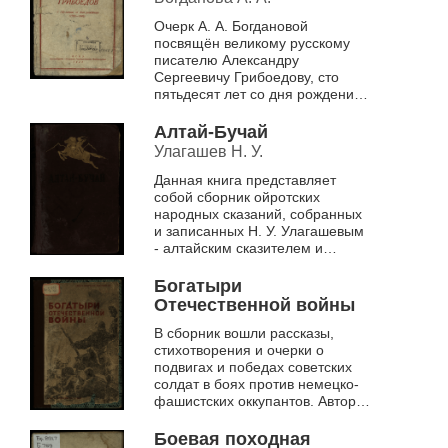
Очерк А. А. Богдановой
посвящён великому русскому
писателю Александру
Сергеевичу Грибоедову, сто
пятьдесят лет со дня рождения
которого исполняется в январе
1945 г. Высокие идеалы
Алтай-Бучай
человека-гражданина,...
Улагашев Н. У.
Данная книга представляет
собой сборник ойротских
народных сказаний, собранных
и записанных Н. У. Улагашевым
- алтайским сказителем и
исполнителем народного эпоса.
Собранные им произведения
Богатыри
составляют...
Отечественной войны
В сборник вошли рассказы,
стихотворения и очерки о
подвигах и победах советских
солдат в боях против немецко-
фашистских оккупантов. Авторы
произведений непосредственные
участники боёв - от ...
Боевая походная