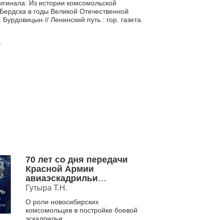
игинала: Из истории комсомольской
. Бердска в годы Великой Отечественной
Ф. Бурдовицын // Ленинский путь : гор. газета.
.
70 лет со дня передачи
Красной Армии
авиаэскадрильи
«Новосибирский
Гутыра Т.Н.
комсомолец» (1942)
О роли новосибирских
комсомольцев в постройке боевой
эскадрильи