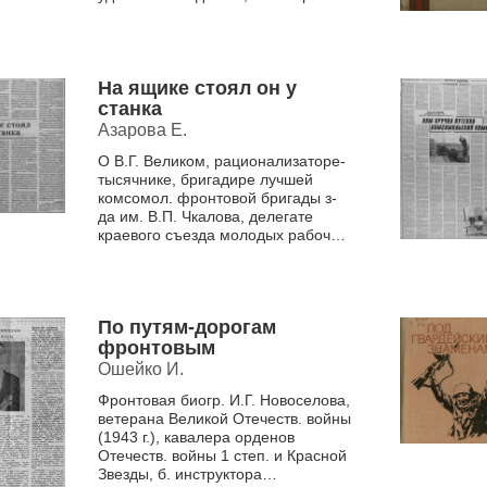
земляк, комсомолец Гончаров
Александр Трофимович был нагр...
На ящике стоял он у
станка
Азарова Е.
О В.Г. Великом, рационализаторе-
тысячнике, бригадире лучшей
комсомол. фронтовой бригады з-
да им. В.П. Чкалова, делегате
краевого съезда молодых рабочих
1943-1945 гг.(до войны - ученик ст.
юных тех...
По путям-дорогам
фронтовым
Ошейко И.
Фронтовая биогр. И.Г. Новоселова,
ветерана Великой Отечеств. войны
(1943 г.), кавалера орденов
Отечеств. войны 1 степ. и Красной
Звезды, б. инструктора