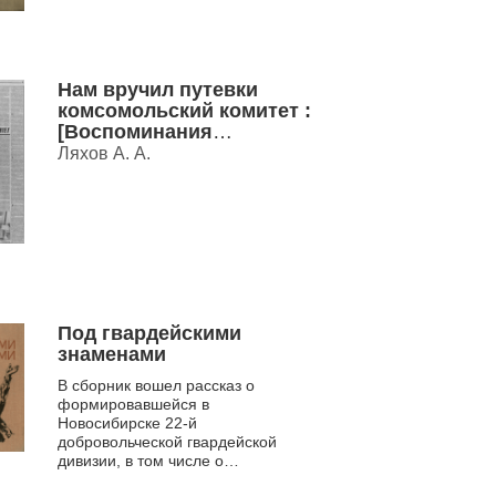
Нам вручил путевки
комсомольский комитет :
[Воспоминания
журналиста, засл.
Ляхов А. А.
работника культуры РФ о
вступлении в комсомол
(Новосибирск, 1943 г.);
комсомольцах, которых
знал, в т.ч. о секретарях
Новосиб. обкома
комсомола Е.К.Лигачеве
(в разные годы был перв
Под гвардейскими
знаменами
В сборник вошел рассказ о
формировавшейся в
Новосибирске 22-й
добровольческой гвардейской
дивизии, в том числе о
комсомольцах