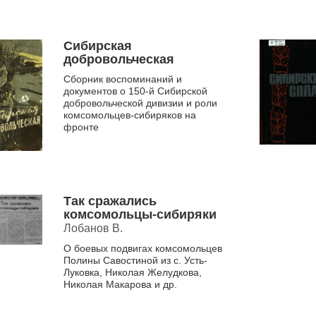
героического земляка, с честью
выполняющего с...
Сибирская
добровольческая
Сборник воспоминаний и
документов о 150-й Сибирской
добровольческой дивизии и роли
комсомольцев-сибиряков на
фронте
Так сражались
комсомольцы-сибиряки
Лобанов В.
О боевых подвигах комсомольцев
Полины Савостиной из с. Усть-
Луковка, Николая Желудкова,
Николая Макарова и др.