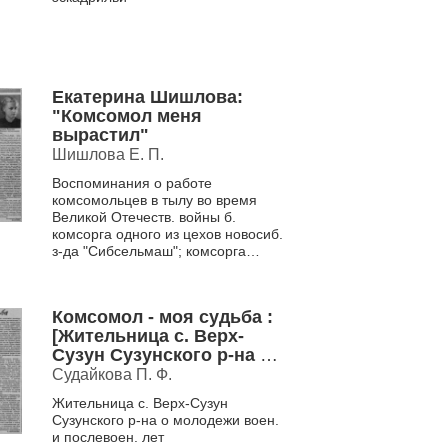
Екатерина Шишлова:
"Комсомол меня
вырастил"
Шишлова Е. П.
Воспоминания о работе
комсомольцев в тылу во время
Великой Отечеств. войны б.
комсорга одного из цехов новосиб.
з-да "Сибсельмаш"; комсорга
ремесл. уч-ща, з-да им. XVI парт.
съезда; второго ...
Комсомол - моя судьба :
[Жительница с. Верх-
Сузун Сузунского р-на о
молодежи воен. и
Судайкова П. Ф.
послевоен. лет]
Жительница с. Верх-Сузун
Сузунского р-на о молодежи воен.
и послевоен. лет