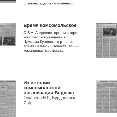
Сталинграда, чьим именем
названа улица в г. Куйбышеве
Новосибирской област...
Время комсомольское
О В.А. Андрееве, организаторе
комсомольской ячейки в с.
Чумашки Купинского р-на, во
время Великой Отечеств. войны
командовал партизан.
соединением в Молдавии
Из истории
комсомольской
организации Бердска
Токарева Н.Г., Бурдовицын
Я.Ф.