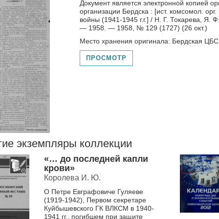
Документ является электронной копией ор
организации Бердска : [ист. комсомол. орг
войны (1941-1945 г.г.] / Н. Г. Токарева, Я. 
— 1958. — 1958, № 129 (1727) (26 окт.)
Место хранения оригинала: Бердская ЦБС
ПРОСМОТР
гие экземпляры коллекции
«… до последней капли
крови»
Королева И. Ю.
О Петре Евграфовиче Гуляеве
(1919-1942), Первом секретаре
Куйбышевского ГК ВЛКСМ в 1940-
1941 гг., погибшем при защите