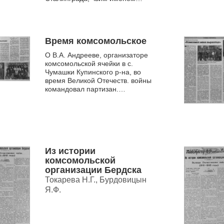
названа улица в г. Куйбышеве
Новосибирской област...
Время комсомольское
О В.А. Андрееве, организаторе
комсомольской ячейки в с.
Чумашки Купинского р-на, во
время Великой Отечеств. войны
командовал партизан.
соединением в Молдавии
Из истории
комсомольской
организации Бердска
Токарева Н.Г., Бурдовицын
Я.Ф.