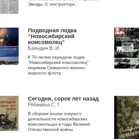
Звезды, б. инструктора
Маслянинского райкома ВЛКСМ (с
1944 ...
Подводная лодка
"Новосибирский
комсомолец"
Баяндин В. И.
К 70-летию передачи лодки
"Новосибирский комсомолец"
морякам Северного военно-
морского флота
Сегодня, сорок лет назад
Рябикина С. Г.
В сборник вошли очерки о
деятельности новосибирских
комсомольцах в годы Великой
Отечественной войны