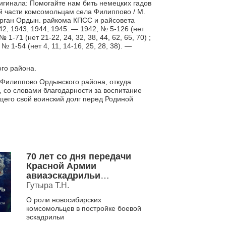
игинала: Помогайте нам бить немецких гадов
й части комсомольцам села Филиппово / М.
 Орган Ордын. райкома КПСС и райсовета
2, 1943, 1944, 1945. — 1942, № 5-126 (нет
 № 1-71 (нет 21-22, 24, 32, 38, 44, 62, 65, 70) ;
, № 1-54 (нет 4, 11, 14-16, 25, 28, 38). —
го района.
 Филиппово Ордынского района, откуда
, со словами благодарности за воспитание
щего свой воинский долг перед Родиной
70 лет со дня передачи
Красной Армии
авиаэскадрильи
«Новосибирский
Гутыра Т.Н.
комсомолец» (1942)
О роли новосибирских
комсомольцев в постройке боевой
эскадрильи