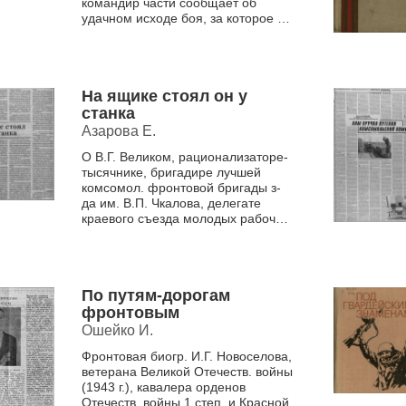
командир части сообщает об
удачном исходе боя, за которое их
земляк, комсомолец Гончаров
Александр Трофимович был нагр...
На ящике стоял он у
станка
Азарова Е.
О В.Г. Великом, рационализаторе-
тысячнике, бригадире лучшей
комсомол. фронтовой бригады з-
да им. В.П. Чкалова, делегате
краевого съезда молодых рабочих
1943-1945 гг.(до войны - ученик ст.
юных тех...
По путям-дорогам
фронтовым
Ошейко И.
Фронтовая биогр. И.Г. Новоселова,
ветерана Великой Отечеств. войны
(1943 г.), кавалера орденов
Отечеств. войны 1 степ. и Красной