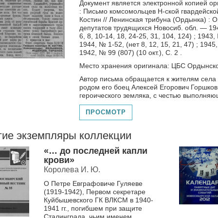
Документ является электронной копией ор
: Письмо комсомольцев Н-ской гвардейско
Костин // Ленинская трибуна (Ордынка) :
депутатов трудящихся Новосиб. обл. — 194
6, 8, 10-14, 18, 24-25, 31, 104, 124) ; 1943,
1944, № 1-52, (нет 8, 12, 15, 21, 47) ; 1945
1942, № 99 (807) (10 окт.), С. 2 .
Место хранения оригинала: ЦБС Ордынско
Автор письма обращается к жителям села
родом его боец Алексей Егорович Горшков
героического земляка, с честью выполняю
ПРОСМОТР
гие экземпляры коллекции
«… до последней капли
крови»
Королева И. Ю.
О Петре Евграфовиче Гуляеве
(1919-1942), Первом секретаре
Куйбышевского ГК ВЛКСМ в 1940-
1941 гг., погибшем при защите
Сталинграда, чьим именем