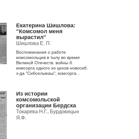
Екатерина Шишлова:
"Комсомол меня
вырастил"
Шишлова Е. П.
Воспоминания о работе
комсомольцев в тылу во время
Великой Отечеств. войны б.
комсорга одного из цехов новосиб.
з-да "Сибсельмаш"; комсорга
ремесл. уч-ща, з-да им. XVI парт.
съезда; второго ...
Из истории
комсомольской
организации Бердска
Токарева Н.Г., Бурдовицын
Я.Ф.