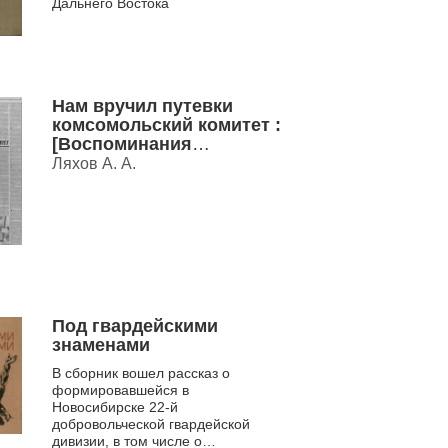
Дальнего Востока
Нам вручил путевки
комсомольский комитет :
[Воспоминания
журналиста, засл.
Ляхов А. А.
работника культуры РФ о
вступлении в комсомол
(Новосибирск, 1943 г.);
комсомольцах, которых
знал, в т.ч. о секретарях
Новосиб. обкома
комсомола Е.К.Лигачеве
(в разные годы был перв
Под гвардейскими
знаменами
В сборник вошел рассказ о
формировавшейся в
Новосибирске 22-й
добровольческой гвардейской
дивизии, в том числе о