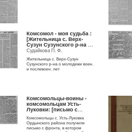
Комсомол - моя судьба :
[Жительница с. Верх-
Сузун Сузунского р-на о
молодежи воен. и
Судайкова П. Ф.
послевоен. лет]
Жительница с. Верх-Сузун
Сузунского р-на о молодежи воен.
и послевоен. лет
Комсомольцы-воины -
комсомольцам Усть-
Луковки: [письмо с
фронта]
Комсомольцы с. Усть-Луковка
Ордынского района получили
письмо с фронта, в котором