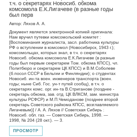
т.ч. о секретарях Новосиб. обкома
комсомола Е.К.Лигачеве (в разные годы
был перв
Автор: Ляхов А. А.
Документ является электронной копией оригинала:
Нам вручил путевки комсомольский комитет :
[Воспоминания журналиста, засл. работника культуры
РФ о вступлении в комсомол (Новосибирск, 1943 г.);
комсомольцах, которых знал, в т.ч. о секретарях
Новосиб. обкома комсомола Е.К.Лигачеве (в разные
годы был первым секретарем Том. обкома КПСС), чл.
Политбюро и секретарем ЦК КПСС) и В.М.Соболеве
(б.посол СССР в Бельгии и Финляндии); о студентах
Новосиб. ин-та воен. инженеров транспорта (воен.
годы; ныне Сиб. Гос. ун-т путей сообщ), в т.ч. о
секретарях комс. орг. ин-та В.Стриганове (позднее -
секретарь обкома, зав. отд. ЦК ВЛКСМ, зам. министра
культуры РСФСР) и М.П.Чемоданове (позднее второй
секретарь Советского райкома КПСС, возглавляемого
Лигачевым)] / А. А. Ляхов // Советская Сибирь :
Новосиб. обл. газ. — Советская Сибирь, 1998. —
1998, № 204 (28 окт.). — 3.
ПРОСМОТР