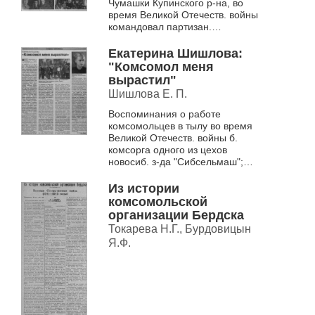
Чумашки Купинского р-на, во
время Великой Отечеств. войны
командовал партизан.
соединением в Молдавии
Екатерина Шишлова:
"Комсомол меня
вырастил"
Шишлова Е. П.
Воспоминания о работе
комсомольцев в тылу во время
Великой Отечеств. войны б.
комсорга одного из цехов
новосиб. з-да "Сибсельмаш";
комсорга ремесл. уч-ща, з-да
им. XVI парт. съезда; второго ...
Из истории
комсомольской
организации Бердска
Токарева Н.Г., Бурдовицын
Я.Ф.