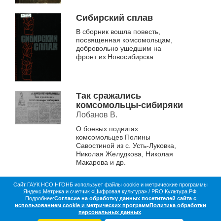
Сибирский сплав
В сборник вошла повесть,
посвященная комсомольцам,
добровольно ушедшим на
фронт из Новосибирска
Так сражались
комсомольцы-сибиряки
Лобанов В.
О боевых подвигах
комсомольцев Полины
Савостиной из с. Усть-Луковка,
Николая Желудкова, Николая
Макарова и др.
Сайт ГАУК НСО НГОНБ использует файлы cookie и метрические программы
Яндекс.Метрика и счетчик «Цифровая культура» / PRO.Культура.РФ.
О библиотеке
Коллекции
Цифровая жизнь
Подробнее:
Согласие на обработку данных посетителей сайта с
Документы в оцифровке
Статистика
Контакты
использованием cookie и метрических программ
Политика обработки
Партнёры
персональных данных
.