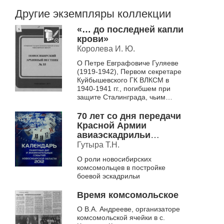
Другие экземпляры коллекции
«… до последней капли
крови»
Королева И. Ю.
О Петре Евграфовиче Гуляеве
(1919-1942), Первом секретаре
Куйбышевского ГК ВЛКСМ в
1940-1941 гг., погибшем при
защите Сталинграда, чьим
именем названа улица в г.
Куйбышеве Новосибирской
70 лет со дня передачи
област...
Красной Армии
авиаэскадрильи
«Новосибирский
Гутыра Т.Н.
комсомолец» (1942)
О роли новосибирских
комсомольцев в постройке
боевой эскадрильи
Время комсомольское
О В.А. Андрееве, организаторе
комсомольской ячейки в с.