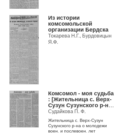
Из истории
комсомольской
организации Бердска
Токарева Н.Г., Бурдовицын
Я.Ф.
Комсомол - моя судьба
: [Жительница с. Верх-
Сузун Сузунского р-на
о молодежи воен. и
Судайкова П. Ф.
послевоен. лет]
Жительница с. Верх-Сузун
Сузунского р-на о молодежи
воен. и послевоен. лет