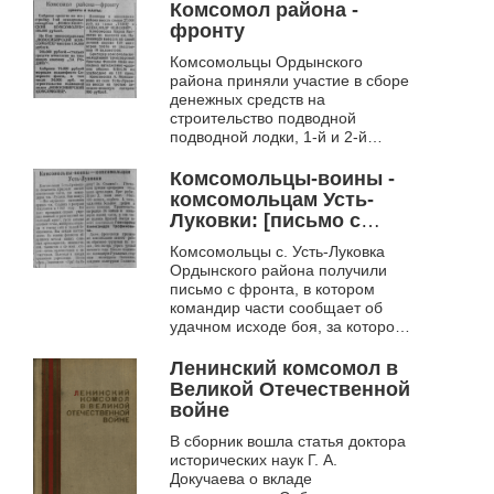
Комсомол района -
фронту
Комсомольцы Ордынского
района приняли участие в сборе
денежных средств на
строительство подводной
подводной лодки, 1-й и 2-й
эскадрилий самолетов
"Новосибирский комсомолец",
Комсомольцы-воины -
на создание танк...
комсомольцам Усть-
Луковки: [письмо с
фронта]
Комсомольцы с. Усть-Луковка
Ордынского района получили
письмо с фронта, в котором
командир части сообщает об
удачном исходе боя, за которое
их земляк, комсомолец
Гончаров Александр
Ленинский комсомол в
Трофимович был нагр...
Великой Отечественной
войне
В сборник вошла статья доктора
исторических наук Г. А.
Докучаева о вкладе