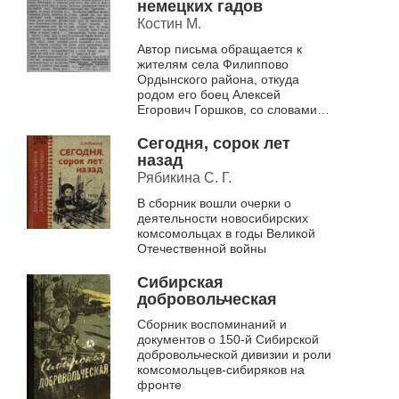
немецких гадов
Костин М.
Автор письма обращается к
жителям села Филиппово
Ордынского района, откуда
родом его боец Алексей
Егорович Горшков, со словами
благодарности за воспитание
героического земляка, с честью
Сегодня, сорок лет
выполняющего с...
назад
Рябикина С. Г.
В сборник вошли очерки о
деятельности новосибирских
комсомольцах в годы Великой
Отечественной войны
Сибирская
добровольческая
Сборник воспоминаний и
документов о 150-й Сибирской
добровольческой дивизии и роли
комсомольцев-сибиряков на
фронте