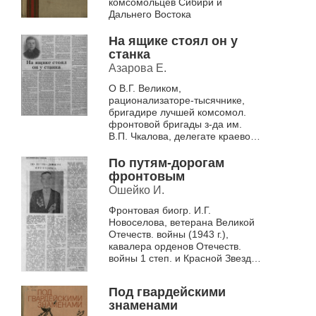
комсомольцев Сибири и
Дальнего Востока
На ящике стоял он у
станка
Азарова Е.
О В.Г. Великом,
рационализаторе-тысячнике,
бригадире лучшей комсомол.
фронтовой бригады з-да им.
В.П. Чкалова, делегате краевого
съезда молодых рабочих 1943-
1945 гг.(до войны - ученик ст.
По путям-дорогам
юных тех...
фронтовым
Ошейко И.
Фронтовая биогр. И.Г.
Новоселова, ветерана Великой
Отечеств. войны (1943 г.),
кавалера орденов Отечеств.
войны 1 степ. и Красной Звезды,
б. инструктора Маслянинского
райкома ВЛКСМ (с 1944 ...
Под гвардейскими
знаменами