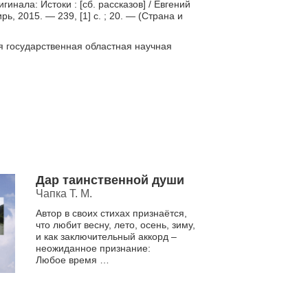
инала: Истоки : [сб. рассказов] / Евгений
ь, 2015. — 239, [1] с. ; 20. — (Страна и
я государственная областная научная
Дар таинственной души
Чапка Т. М.
Автор в своих стихах признаётся,
что любит весну, лето, осень, зиму,
и как заключительный аккорд –
неожиданное признание:
Любое время
года
я люблю
за непохожесть.
Непохожесть – вот ключевое...