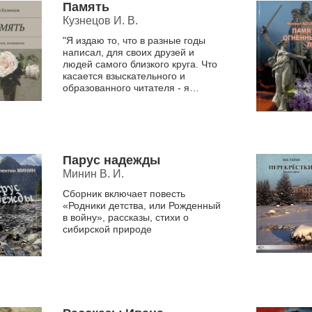
Память
Кузнецов И. В.
"Я издаю то, что в разные годы
написал, для своих друзей и
людей самого близкого круга. Что
касается взыскательного и
образованного читателя - я
надеюсь, что он найдет здесь те
камертоны, которые...
Парус надежды
Минин В. И.
Сборник включает повесть
«Родники детства, или Рожденный
в войну», рассказы, стихи о
сибирской природе