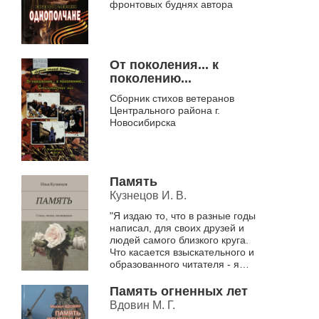
фронтовых буднях автора
От поколения... к
поколению...
Сборник стихов ветеранов
Центрального района г.
Новосибирска
Память
Кузнецов И. В.
"Я издаю то, что в разные годы
написал, для своих друзей и
людей самого близкого круга.
Что касается взыскательного и
образованного читателя - я
надеюсь, что он найдет здесь те
камертоны, которые...
Память огненных лет
Вдовин М. Г.