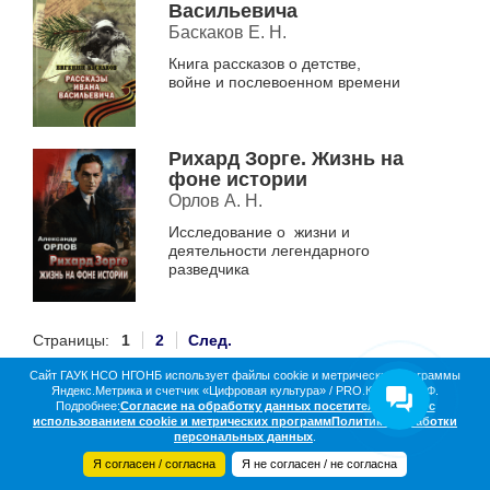
Васильевича
Баскаков Е. Н.
Книга рассказов о детстве,
войне и послевоенном времени
Рихард Зорге. Жизнь на
фоне истории
Орлов А. Н.
Исследование о жизни и
деятельности легендарного
разведчика
Страницы:
1
2
След.
Сайт ГАУК НСО НГОНБ использует файлы cookie и метрические программы
Яндекс.Метрика и счетчик «Цифровая культура» / PRO.Культура.РФ.
О библиотеке
Коллекции
Цифровая жизнь
Подробнее:
Согласие на обработку данных посетителей сайта с
Документы в оцифровке
Статистика
Контакты
использованием cookie и метрических программ
Политика обработки
Партнёры
персональных данных
.
Я согласен / согласна
Я не согласен / не согласна
© 2016-2026 НГОНБ