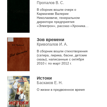
Пропалов В. С.
В сборник вошли очерк о
Кармачеве Валерии
Николаевиче, генеральном
директоре предприятия
«Электрон», рассказ «Хроника
из жизни Венгеровской
милиции», стихи о сибирской
природе
Зов времени
Кривопалов И. А.
В сборник вошли стихотворения
(сатира, лирика, басни, детские
сказы), написанные с октября
2010 г. по март 2012 г.
Истоки
Баскаков Е. Н.
О жизни в предвоенное время