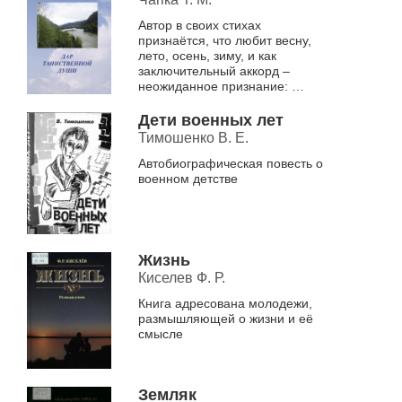
Автор в своих стихах
признаётся, что любит весну,
лето, осень, зиму, и как
заключительный аккорд –
неожиданное признание:
Любое время
года
Дети военных лет
я люблю
Тимошенко В. Е.
за непохожесть.
Непохожесть – вот ключевое...
Автобиографическая повесть о
военном детстве
Жизнь
Киселев Ф. Р.
Книга адресована молодежи,
размышляющей о жизни и её
смысле
Земляк