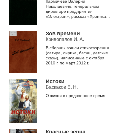
Кармачеве Валерии
Николаевиче, генеральном
директоре предприятия
«Электрон», рассказ «Хроника
из жизни Венгеровской
милиции», стихи о сибирской
природе
Зов времени
Кривопалов И. А.
В сборник вошли стихотворения
(сатира, лирика, басни, детские
сказы), написанные с октября
2010 г. по март 2012 г.
Истоки
Баскаков Е. Н.
О жизни в предвоенное время
Красные зерна