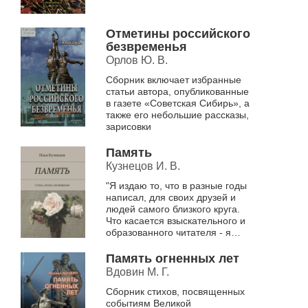
Отметины российского
безвременья
Орлов Ю. В.
Сборник включает избранные
статьи автора, опубликованные
в газете «Советская Сибирь», а
также его небольшие рассказы,
зарисовки
Память
Кузнецов И. В.
"Я издаю то, что в разные годы
написал, для своих друзей и
людей самого близкого круга.
Что касается взыскательного и
образованного читателя - я
надеюсь, что он найдет здесь те
камертоны, которые...
Память огненных лет
Вдовин М. Г.
Сборник стихов, посвященных
событиям Великой