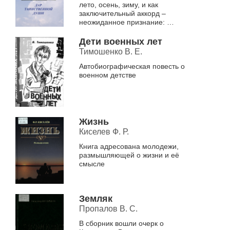
лето, осень, зиму, и как
заключительный аккорд –
неожиданное признание:
Любое время
года
Дети военных лет
я люблю
Тимошенко В. Е.
за непохожесть.
Непохожесть – вот ключевое...
Автобиографическая повесть о
военном детстве
Жизнь
Киселев Ф. Р.
Книга адресована молодежи,
размышляющей о жизни и её
смысле
Земляк
Пропалов В. С.
В сборник вошли очерк о