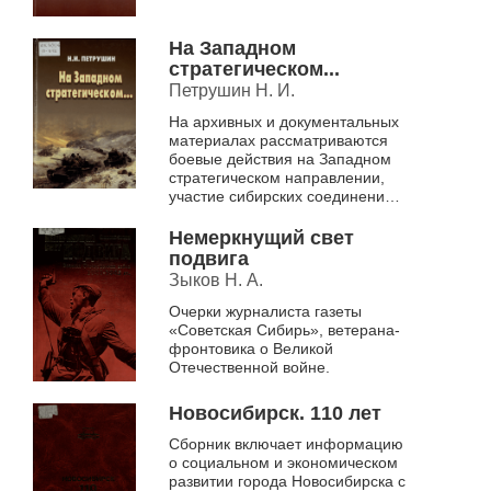
На Западном
стратегическом...
Петрушин Н. И.
На архивных и документальных
материалах рассматриваются
боевые действия на Западном
стратегическом направлении,
участие сибирских соединений
во время Великой
Отечественной войны
Немеркнущий свет
подвига
Зыков Н. А.
Очерки журналиста газеты
«Советская Сибирь», ветерана-
фронтовика о Великой
Отечественной войне.
Новосибирск. 110 лет
Сборник включает информацию
о социальном и экономическом
развитии города Новосибирска с