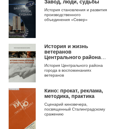
заселения территории, ранее
Завод, люди, судьбы
обозначаемой как по...
История становления и развития
производственного
объединения «Север»
История и жизнь
ветеранов
Центрального района г.
Новосибирска
История Центрального района
города в воспоминаниях
ветеранов
Кино: прокат, реклама,
методика, практика
Сценарий киновечера,
посвященный Сталинградскому
сражению