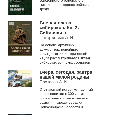
Барабинского района, его
жителях – ветеранах войны и
труда.
Боевая слава
сибиряков. Кн. 2.
Сибиряки в
Сталинградской битве
Накоржевый А. И.
На основе архивных
документов, новейших
исследований исторической
науки рассматривается вклад
сибирских воинских соединений
в Сталинградской битве
Вчера, сегодня, завтра
нашей малой родины
Протасов А. И.
Этот краткий историко-научный
очерк написан к 300-летию
образования, становления и
развития города Бердска
Новосибирской области и
одновременно 60-летия