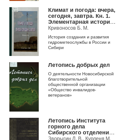
Климат и погода: вчера,
сегодня, завтра. Кн. 1.
Элементарная история
гидрометеослужбы
Кривоносов Б. М.
История создания и развития
гидрометеослужбы в России и
Сибири
Летопись добрых дел
О деятельности Новосибирской
благотворительной
общественной организации
«Общество инвалидов-
ветеранов»
Летопись Института
горного дела
Сибирского отделения
РАН. Люди, события,
Зворыгин Л. В., Курленя М.