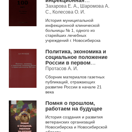
инфекционная
клиническая больница,
Захарова Е. А., Шаромова А.
1904-2004
С., Колесова О. И.
История муниципальной
инфекционной клинической
больницы № 1, одного из
старейших лечебных
учреждений г. Новосибирска
Политика, экономика и
социальное положение
России в первом
десятилетии XXI века
Протасов А. И.
Сборник материалов газетных
публикаций, отражающих
развитие России в начале 21
века
Помня о прошлом,
работаем на будущее
История создания и развития
ветеранских организаций
Новосибирска и Новосибирской
области