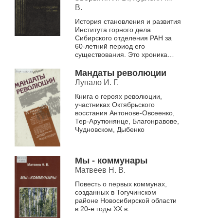
даты, 1943-2000
В.
История становления и развития
Института горного дела
Сибирского отделения РАН за
60-летний период его
существования. Это хроника
основных событий
повседневной жизни Института,
Мандаты революции
отражающих важнейшие на...
Лупало И. Г.
Книга о героях революции,
участниках Октябрьского
восстания Антонове-Овсеенко,
Тер-Арутюнянце, Благонравове,
Чудновском, Дыбенко
Мы - коммунары
Матвеев Н. В.
Повесть о первых коммунах,
созданных в Тогучинском
районе Новосибирской области
в 20-е годы XX в.