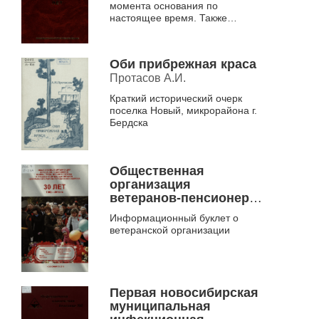
момента основания по
настоящее время. Также
приводятся исторические
сведения об образовании
Новосибирска, его ге...
Оби прибрежная краса
Протасов А.И.
Краткий исторический очерк
поселка Новый, микрорайона г.
Бердска
Общественная
организация
ветеранов-пенсионеров
войны, труда, военной
Информационный буклет о
службы и
ветеранской организации
правоохранительных
органов Центрального
района города
Новосибирска
Первая новосибирская
муниципальная