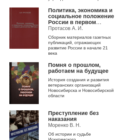
Политика, экономика и
социальное положение
России в первом
десятилетии XXI века
Протасов А. И.
Сборник материалов газетных
публикаций, отражающих
развитие России в начале 21
века
Помня о прошлом,
работаем на будущее
История создания и развития
ветеранских организаций
Новосибирска и Новосибирской
области
Преступление без
наказания
Моренко В. Н.
Об истории и судьбе
Искитимского