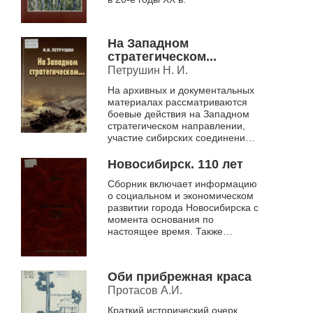
На Западном
стратегическом...
Петрушин Н. И.
На архивных и документальных
материалах рассматриваются
боевые действия на Западном
стратегическом направлении,
участие сибирских соединений
во время Великой
Отечественной войны
Новосибирск. 110 лет
Сборник включает информацию
о социальном и экономическом
развитии города Новосибирска с
момента основания по
настоящее время. Также
приводятся исторические
сведения об образовании
Новосибирска, его ге...
Оби прибрежная краса
Протасов А.И.
Краткий исторический очерк