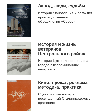
одновременно 60-летия
заселения территории, ранее
Завод, люди, судьбы
обозначаемой как по...
История становления и развития
производственного
объединения «Север»
История и жизнь
ветеранов
Центрального района г.
Новосибирска
История Центрального района
города в воспоминаниях
ветеранов
Кино: прокат, реклама,
методика, практика
Сценарий киновечера,
посвященный Сталинградскому
сражению