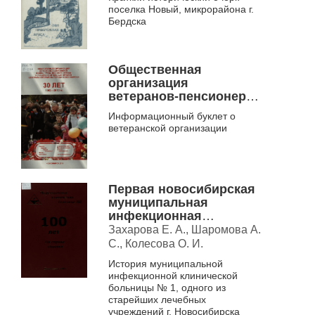
поселка Новый, микрорайона г.
Бердска
Общественная
организация
ветеранов-пенсионеров
войны, труда, военной
Информационный буклет о
службы и
ветеранской организации
правоохранительных
органов Центрального
района города
Новосибирска
Первая новосибирская
муниципальная
инфекционная
клиническая больница,
Захарова Е. А., Шаромова А.
1904-2004
С., Колесова О. И.
История муниципальной
инфекционной клинической
больницы № 1, одного из
старейших лечебных
учреждений г. Новосибирска