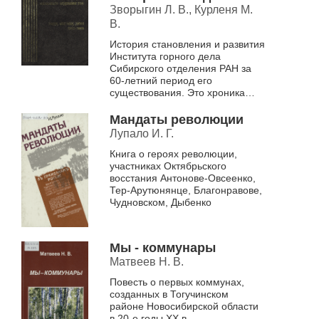
РАН. Люди, события,
Зворыгин Л. В., Курленя М.
даты, 1943-2000
В.
История становления и развития
Института горного дела
Сибирского отделения РАН за
60-летний период его
существования. Это хроника
основных событий
повседневной жизни Института,
Мандаты революции
отражающих важнейшие на...
Лупало И. Г.
Книга о героях революции,
участниках Октябрьского
восстания Антонове-Овсеенко,
Тер-Арутюнянце, Благонравове,
Чудновском, Дыбенко
Мы - коммунары
Матвеев Н. В.
Повесть о первых коммунах,
созданных в Тогучинском
районе Новосибирской области
в 20-е годы XX в.