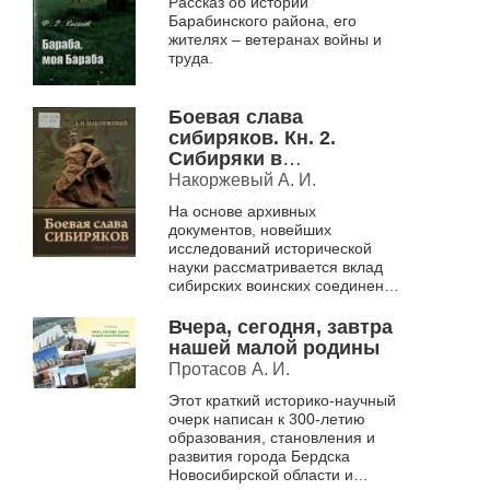
Рассказ об истории
Барабинского района, его
жителях – ветеранах войны и
труда.
Боевая слава
сибиряков. Кн. 2.
Сибиряки в
Сталинградской битве
Накоржевый А. И.
На основе архивных
документов, новейших
исследований исторической
науки рассматривается вклад
сибирских воинских соединений
в Сталинградской битве
Вчера, сегодня, завтра
нашей малой родины
Протасов А. И.
Этот краткий историко-научный
очерк написан к 300-летию
образования, становления и
развития города Бердска
Новосибирской области и