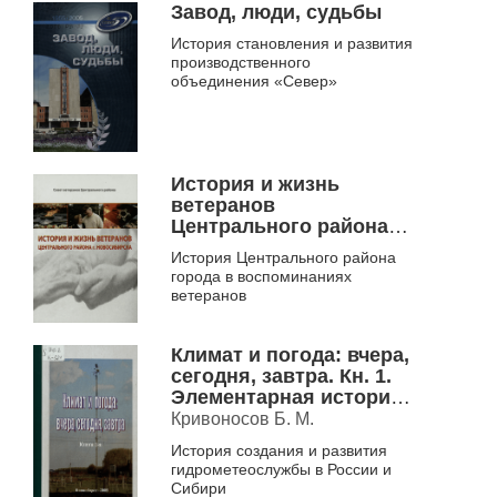
заселения территории, ранее
Завод, люди, судьбы
обозначаемой как по...
История становления и развития
производственного
объединения «Север»
История и жизнь
ветеранов
Центрального района г.
Новосибирска
История Центрального района
города в воспоминаниях
ветеранов
Климат и погода: вчера,
сегодня, завтра. Кн. 1.
Элементарная история
гидрометеослужбы
Кривоносов Б. М.
История создания и развития
гидрометеослужбы в России и
Сибири