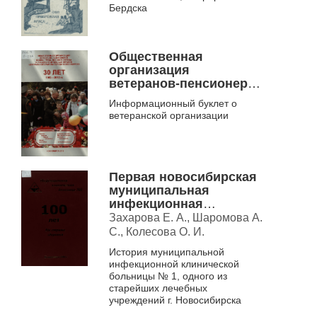
Бердска
Общественная
организация
ветеранов-пенсионеров
войны, труда, военной
Информационный буклет о
службы и
ветеранской организации
правоохранительных
органов Центрального
района города
Новосибирска
Первая новосибирская
муниципальная
инфекционная
клиническая больница,
Захарова Е. А., Шаромова А.
1904-2004
С., Колесова О. И.
История муниципальной
инфекционной клинической
больницы № 1, одного из
старейших лечебных
учреждений г. Новосибирска