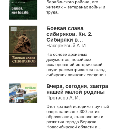
Барабинского района, его
жителях – ветеранах войны и
труда.
Боевая слава
сибиряков. Кн. 2.
Сибиряки в
Сталинградской битве
Накоржевый А. И.
На основе архивных
документов, новейших
исследований исторической
науки рассматривается вклад
сибирских воинских соединений
в Сталинградской битве
Вчера, сегодня, завтра
нашей малой родины
Протасов А. И.
Этот краткий историко-научный
очерк написан к 300-летию
образования, становления и
развития города Бердска
Новосибирской области и
одновременно 60-летия