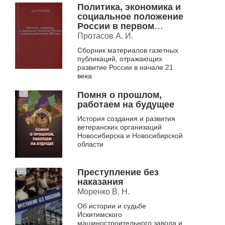
Политика, экономика и
социальное положение
России в первом
десятилетии XXI века
Протасов А. И.
Сборник материалов газетных
публикаций, отражающих
развитие России в начале 21
века
Помня о прошлом,
работаем на будущее
История создания и развития
ветеранских организаций
Новосибирска и Новосибирской
области
Преступление без
наказания
Моренко В. Н.
Об истории и судьбе
Искитимского
машиностроительного завода и