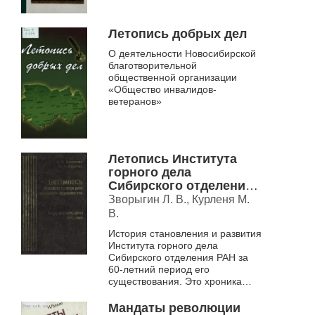
Летопись добрых дел
О деятельности Новосибирской
благотворительной
общественной организации
«Общество инвалидов-
ветеранов»
Летопись Института
горного дела
Сибирского отделения
РАН. Люди, события,
Зворыгин Л. В., Курленя М.
даты, 1943-2000
В.
История становления и развития
Института горного дела
Сибирского отделения РАН за
60-летний период его
существования. Это хроника
основных событий
повседневной жизни Института,
Мандаты революции