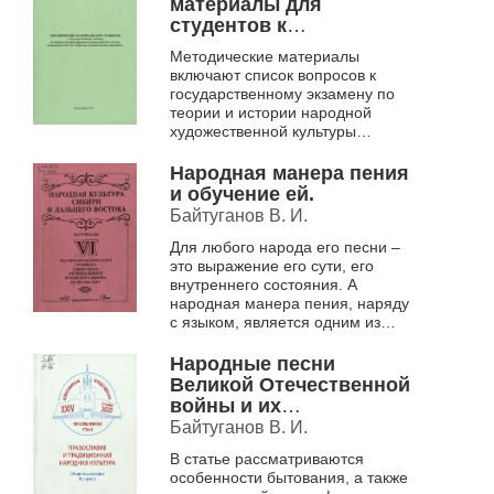
материалы для
Данная работ...
студентов к
государственному
Методические материалы
экзамену по теории и
включают список вопросов к
истории народной
государственному экзамену по
художественной
теории и истории народной
культуры
художественной культуры
специальности 071301
специальности 071301
«Народное художественное
"Народное
Народная манера пения
творчество», краткие тези...
художественное
и обучение ей.
творчество" .
Байтуганов В. И.
Для любого народа его песни –
это выражение его сути, его
внутреннего состояния. А
народная манера пения, наряду
с языком, является одним из
главных компонентов
этнической культуры. В статье
Народные песни
анализиру...
Великой Отечественной
войны и их
художественные
Байтуганов В. И.
особенности как
В статье рассматриваются
средство
особенности бытования, а также
патриотического