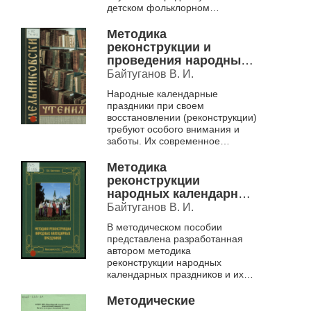
детском фольклорном
коллективе на основе
этнической традиции с нотными
Методика
приложениями и
реконструкции и
разработанными ...
проведения народных
календарных
Байтуганов В. И.
православных
Народные календарные
праздников в условиях
праздники при своем
школы народной
восстановлении (реконструкции)
культуры. (на примере
требуют особого внимания и
работы Школы русской
заботы. Их современное
традиционной культуры
прочтение предполагает
"Васюганье", г.
тщательное изучение традиции
Методика
проведения праздни...
Новосибирск].
реконструкции
народных календарных
праздников (на основе
Байтуганов В. И.
традиционной культуры
В методическом пособии
Васюганья).
представлена разработанная
Методическое пособие
автором методика
реконструкции народных
календарных праздников и их
сценарии с нотным
приложением для детей
Методические
младшего и среднего возраста.