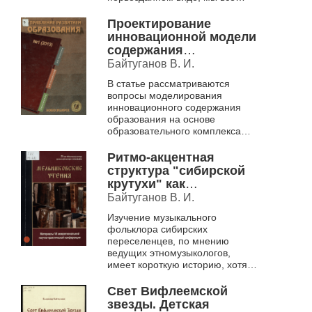
больше обращаемся к духовной
истории нашего народа, его
Проектирование
культуре, познанию...
инновационной модели
содержания
образования школы
Байтуганов В. И.
русской традиционной
В статье рассматриваются
культуры.
вопросы моделирования
инновационного содержания
образования на основе
образовательного комплекса
«русская традиционная
культура», связанного с
Ритмо-акцентная
всесторонним развитием
структура "сибирской
целостной...
крутухи" как
системообразующий
Байтуганов В. И.
элемент мелодического
Изучение музыкального
стиля жанра (на
фольклора сибирских
материале
переселенцев, по мнению
фольклорных
ведущих этномузыкологов,
экспедиций в
имеет короткую историю, хотя
Кыштовский район
этнография сибиряков
НСО).
изучалась достаточно
Свет Вифлеемской
длительно. Музыкальный
звезды. Детская