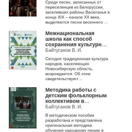
Среди песен, записанных от
1995 г.]
переселенцев из Белоруссии,
заселивших районы Васюганья в
конце XIX – начале XX века,
выделяются песни весеннего и
летнего календарного циклов,
которые удалось записать в
Межнациональная
фо...
школа как способ
сохранения культурных
традиций региона
Байтуганов В. И.
Сегодня традиционная культура
народов, населяющих
Новосибирскую область,
возрождается. Об этом
свидетельствуют
многочисленные гражданские
инициативы, конференции,
Методика работы с
праздники, фестивали
детским фольклорным
национальных кул...
коллективом в
пространстве
Байтуганов В. И.
традиционной
В методическом пособии
культуры.
разработана и представлена
Методическое пособие .
оригинальная методика
обучения народному пению в