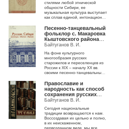
стилями любой этнической
общности Сибири, ее
музыкальная культура выступает
как сплав единой, интонационно
законченной природы только в
том случае, если эта этническая
Песенно-танцевальный
общно...
фольклор с. Макаровка
Кыштовского района
Новосибирской
Байтуганов В. И.
области в народном
На фоне культурного
календаре
многообразия русских
старожилов и переселенцев из
России к XIX – началу XX вв.
своими песенно-танцевальными
традициями выделяются жители
с. Макаровка Кыштовского
Православие и
района Новосибирск...
народность как способ
сохранения русских
традиций
Байтуганов В. И.
Сегодня национальные
традиции возвращаются к нам.
Воссоздавая их цельно и полно,
в их неискаженном,
первозданном виде, мы все