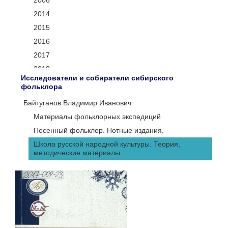
2006
2014
2015
2016
2017
2018
Исследователи и собиратели сибирского
2019
фольклора
2020
Байтуганов Владимир Иванович
2021
Материалы фольклорных экспедиций
2022
Песенный фольклор. Нотные издания.
2023
Школа русской народной культуры. Теория,
2024
методические материалы.