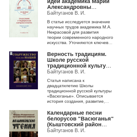
идей академика Марии
Александровны
Некрасовой для
Байтуганов В. И.
развития современной
В статье исследуется значение
теории народной
научных трудов академика М.А.
художественной
Некрасовой для развития
культуры
теории современного народного
искусства. Уточняются ключевые
понятия, такие как «сфера-
концепт», «народный
Верность традициям.
художеств...
Школе русской
традиционной культуры
"Васюганье" 20 лет.
Байтуганов В. И.
Статья написана к
двадцатилетию Школы
традиционной русской культуры
«Васюганье». Описывается
история создания, развитие,
основные принципы работы,
цели, задачи, процесс обучения,
Календарные песни
формы функционировани...
белорусов "Васюганья"
(Кыштовский район
Новосибирской
Байтуганов В. И.
области). [записаны в