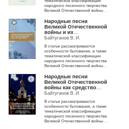
тематической классификации
воспитания в Доме
народного песенного творчества
детского творчества
Великой Отечественной войны.
"Центральный".
На основе подлинных записей
ведущих учёных-фольклористов
Народные песни
...
Великой Отечественной
войны и их
художественные
Байтуганов В. И.
особенности как
В статье рассматриваются
средство
особенности бытования, а также
патриотического
тематической классификации
воспитания во
народного песенного творчества
внеурочной
Великой Отечественной войны.
деятельности
На основе подлинных записей
ведущих ученых-фольклористов
Народные песни
...
Великой Отечественной
войны как средство
патриотического
Байтуганов В. И.
воспитания детей и
В статье рассматриваются
юношества.
особенности бытования, а также
тематической классификации
народного песенного творчества
Великой Отечественной войны.
На основе подлинных записей