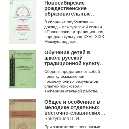
ведущих ученых-фольклористов
Новосибирские
...
рождественские
образовательные
чтения, Православие и
В сборнике опубликованы
традиционная
доклады межвузовской секции
народная культура,
«Православие и традиционная
[Новосибирск, 12
народная культура» ХХVII-ХХIХ
ноября 2020]. cборник
Международных
докладов. Вып. 2 .
образовательных
рождественских чтений, ХХII-
Обучение детей в
ХХIV Новосибирских
школе русской
рождественски...
традиционной культуры
"Васюганье". Сборник
Сборник представляет собой
научно-методических
попытку осмысления
статей
промежуточных результатов
опытно-поисковой и
экспериментальной работы,
проводимой в ДДиЮТ
Центрального района г.
Общее и особенное в
Новосибирска с 1994 года при
мелодике отдельных
участии и ак...
восточно-славянских
групп Юго-Западной
Байтуганов В. И.
Сибири
При знакомстве с песенными