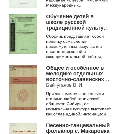
народная культура» ХХVII-ХХIХ
ноября 2020]. cборник
Международных
докладов. Вып. 2 .
образовательных
рождественских чтений, ХХII-
Обучение детей в
ХХIV Новосибирских
школе русской
рождественски...
традиционной культуры
"Васюганье". Сборник
Сборник представляет собой
научно-методических
попытку осмысления
статей
промежуточных результатов
опытно-поисковой и
экспериментальной работы,
проводимой в ДДиЮТ
Центрального района г.
Общее и особенное в
Новосибирска с 1994 года при
мелодике отдельных
участии и ак...
восточно-славянских
групп Юго-Западной
Байтуганов В. И.
Сибири
При знакомстве с песенными
стилями любой этнической
общности Сибири, ее
музыкальная культура выступает
как сплав единой, интонационно
законченной природы только в
том случае, если эта этническая
Песенно-танцевальный
общно...
фольклор с. Макаровка