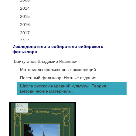
2006
2014
2015
2016
2017
2018
Исследователи и собиратели сибирского
2019
фольклора
2020
Байтуганов Владимир Иванович
2021
Материалы фольклорных экспедиций
2022
Песенный фольклор. Нотные издания.
2023
Школа русской народной культуры. Теория,
2024
методические материалы.