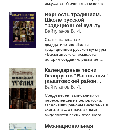
искусства. Уточняются ключевые
понятия, такие как «сфера-
концепт», «народный
Верность традициям.
художеств...
Школе русской
традиционной культуры
"Васюганье" 20 лет.
Байтуганов В. И.
Статья написана к
двадцатилетию Школы
традиционной русской культуры
«Васюганье». Описывается
история создания, развитие,
основные принципы работы,
цели, задачи, процесс обучения,
Календарные песни
формы функционировани...
белорусов "Васюганья"
(Кыштовский район
Новосибирской
Байтуганов В. И.
области). [записаны в
Среди песен, записанных от
1995 г.]
переселенцев из Белоруссии,
заселивших районы Васюганья в
конце XIX – начале XX века,
выделяются песни весеннего и
летнего календарного циклов,
которые удалось записать в
Межнациональная
фо...