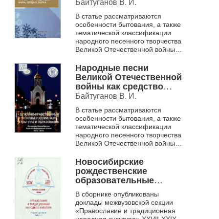
художественные
Байтуганов В. И.
особенности как
В статье рассматриваются
средство
особенности бытования, а также
патриотического
тематической классификации
воспитания во
народного песенного творчества
внеурочной
Великой Отечественной войны.
деятельности
На основе подлинных записей
ведущих ученых-фольклористов
Народные песни
...
Великой Отечественной
войны как средство
патриотического
Байтуганов В. И.
воспитания детей и
В статье рассматриваются
юношества.
особенности бытования, а также
тематической классификации
народного песенного творчества
Великой Отечественной войны.
На основе подлинных записей
ведущих ученых-фольклористов
Новосибирские
...
рождественские
образовательные
чтения, Православие и
В сборнике опубликованы
традиционная
доклады межвузовской секции
народная культура,
«Православие и традиционная
[Новосибирск, 12