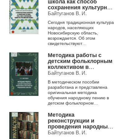
школа как способ
сохранения культурных
традиций региона
Байтуганов В. И.
Сегодня традиционная культура
народов, населяющих
Новосибирскую область,
возрождается. Об этом
свидетельствуют
многочисленные гражданские
инициативы, конференции,
Методика работы с
праздники, фестивали
детским фольклорным
национальных кул...
коллективом в
пространстве
Байтуганов В. И.
традиционной
В методическом пособии
культуры.
разработана и представлена
Методическое пособие .
оригинальная методика
обучения народному пению в
детском фольклорном
коллективе на основе
этнической традиции с нотными
Методика
приложениями и
реконструкции и
разработанными ...
проведения народных
календарных
Байтуганов В. И.
православных