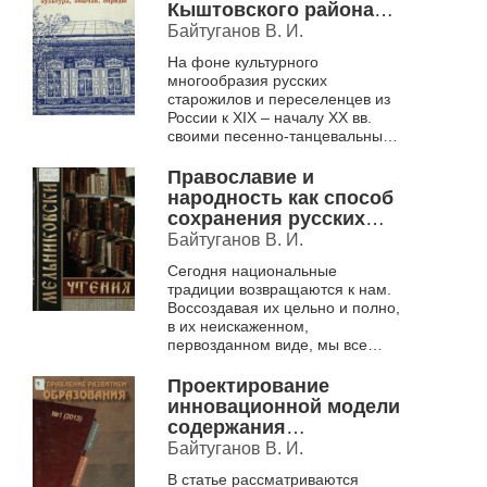
Кыштовского района
Новосибирской
Байтуганов В. И.
области в народном
На фоне культурного
календаре
многообразия русских
старожилов и переселенцев из
России к XIX – началу XX вв.
своими песенно-танцевальными
традициями выделяются жители
с. Макаровка Кыштовского
Православие и
района Новосибирск...
народность как способ
сохранения русских
традиций
Байтуганов В. И.
Сегодня национальные
традиции возвращаются к нам.
Воссоздавая их цельно и полно,
в их неискаженном,
первозданном виде, мы все
больше обращаемся к духовной
истории нашего народа, его
Проектирование
культуре, познанию...
инновационной модели
содержания
образования школы
Байтуганов В. И.
русской традиционной
В статье рассматриваются