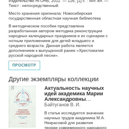
Издательство НГОНБ, 2011. — 126, [1] с. : нот. ил. —
Текст : непосредственный.
Место хранения оригинала: Новосибирская
государственная областная научная библиотека
В методическом пособии представлена
разработанная автором методика реконструкции
народных календарных праздников и их сценарии с
нотным приложением для детей младшего и
среднего возраста. Данная работа является
дополнением к выпущенной ранее «Хрестоматии
русской народной песни».
ПРОСМОТР
Другие экземпляры коллекции
Актуальность научных
идей академика Марии
Александровны
Некрасовой для
Байтуганов В. И.
развития современной
В статье исследуется значение
теории народной
научных трудов академика М.А.
художественной
Некрасовой для развития
культуры
теории современного народного