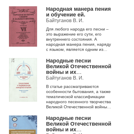
специальности 071301
специальности 071301
«Народное художественное
"Народное
Народная манера пения
творчество», краткие тези...
художественное
и обучение ей.
творчество" .
Байтуганов В. И.
Для любого народа его песни –
это выражение его сути, его
внутреннего состояния. А
народная манера пения, наряду
с языком, является одним из
главных компонентов
этнической культуры. В статье
Народные песни
анализиру...
Великой Отечественной
войны и их
художественные
Байтуганов В. И.
особенности как
В статье рассматриваются
средство
особенности бытования, а также
патриотического
тематической классификации
воспитания в Доме
народного песенного творчества
детского творчества
Великой Отечественной войны.
"Центральный".
На основе подлинных записей
ведущих учёных-фольклористов
Народные песни
...
Великой Отечественной
войны и их