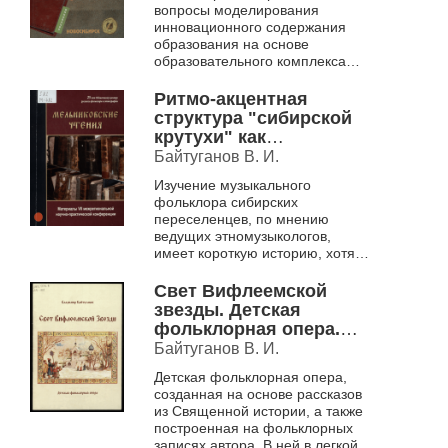
культуры.
вопросы моделирования
инновационного содержания
образования на основе
образовательного комплекса
«русская традиционная
культура», связанного с
Ритмо-акцентная
всесторонним развитием
структура "сибирской
целостной...
крутухи" как
системообразующий
Байтуганов В. И.
элемент мелодического
Изучение музыкального
стиля жанра (на
фольклора сибирских
материале
переселенцев, по мнению
фольклорных
ведущих этномузыкологов,
экспедиций в
имеет короткую историю, хотя
Кыштовский район
этнография сибиряков
НСО).
изучалась достаточно
Свет Вифлеемской
длительно. Музыкальный
звезды. Детская
материал, получ...
фольклорная опера.
[для детского хора в
Байтуганов В. И.
сопровождении
Детская фольклорная опера,
фортепиано] .
созданная на основе рассказов
из Священной истории, а также
построенная на фольклорных
записях автора. В ней в легкой и