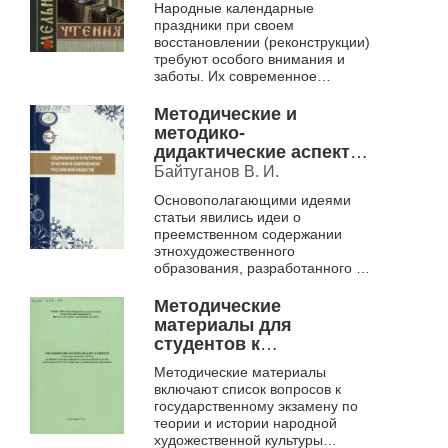
Народные календарные
праздников в условиях
праздники при своем
школы народной
восстановлении (реконструкции)
культуры. (на примере
требуют особого внимания и
работы Школы русской
заботы. Их современное
традиционной культуры
прочтение предполагает
"Васюганье", г.
тщательное изучение традиции
Методические и
проведения праздни...
Новосибирск].
методико-
дидактические аспекты
этнохудожественного
Байтуганов В. И.
(этнокультурного)
Основополагающими идеями
образования и
статьи явились идеи о
воспитания в
преемственном содержании
учреждениях
этнохудожественного
дополнительного
образования, разработанного в
образования детей.
ряде учебных программ,
учебников и учебных пособий.
Методические
Кроме того, в данной стать...
материалы для
студентов к
государственному
Методические материалы
экзамену по теории и
включают список вопросов к
истории народной
государственному экзамену по
художественной
теории и истории народной
культуры
художественной культуры