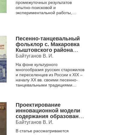
промежуточных результатов
опытно-поисковой и
экспериментальной работы,
проводимой в ДДиЮТ
Центрального района г.
Новосибирска с 1994 года при
участии и ак...
Песенно-танцевальный
фольклор с. Макаровка
Кыштовского района
Новосибирской области
Байтуганов В. И.
в народном календаре
На фоне культурного
многообразия русских старожилов
и переселенцев из России к XIX –
началу XX вв. своими песенно-
танцевальными традициями
выделяются жители с. Макаровка
Кыштовского района
Новосибирск...
Проектирование
инновационной модели
содержания образования
школы русской
Байтуганов В. И.
традиционной культуры.
В статье рассматриваются