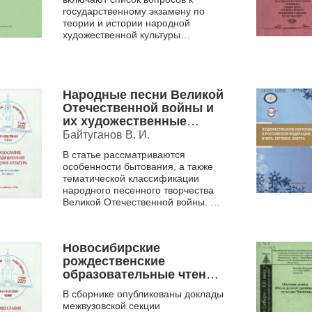
художественной
государственному экзамену по
культуры специальности
теории и истории народной
071301 "Народное
художественной культуры
художественное
специальности 071301 «Народное
художественное творчество»,
творчество" .
краткие тези...
Народные песни Великой
Отечественной войны и
их художественные
особенности как
Байтуганов В. И.
средство
В статье рассматриваются
патриотического
особенности бытования, а также
воспитания в Доме
тематической классификации
детского творчества
народного песенного творчества
"Центральный".
Великой Отечественной войны. На
основе подлинных записей
ведущих учёных-фольклористов ...
Новосибирские
рождественские
образовательные чтения,
Православие и
В сборнике опубликованы доклады
традиционная народная
межвузовской секции