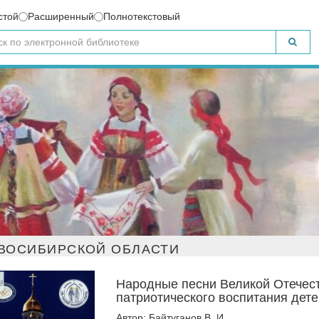
стой
Расширенный
Полнотекстовый
ВОСИБИРСКОЙ ОБЛАСТИ
Народные песни Великой Отечест
патриотического воспитания дет
Автор: Байтуганов В. И.