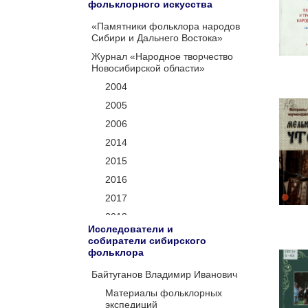
фольклорного искусства
«Памятники фольклора народов
Сибири и Дальнего Востока»
Журнал «Народное творчество
Новосибирской области»
2004
2005
2006
2014
2015
2016
2017
2018
Исследователи и
2019
собиратели сибирского
фольклора
2020
2021
Байтуганов Владимир Иванович
2022
Материалы фольклорных
экспедиций