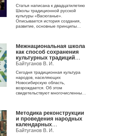
Статья написана к двадцатилетию
Школы традиционной русской
культуры «Васюганье».
Описывается история создания,
развитие, основные принципы
работы, цели, задачи, процесс
обучения, формы
функционировани...
Межнациональная школа
как способ сохранения
культурных традиций
региона
Байтуганов В. И.
Сегодня традиционная культура
народов, населяющих
Новосибирскую область,
возрождается. Об этом
свидетельствуют многочисленные
гражданские инициативы,
конференции, праздники,
фестивали национальных кул...
Методика реконструкции
и проведения народных
календарных
православных
Байтуганов В. И.
праздников в условиях