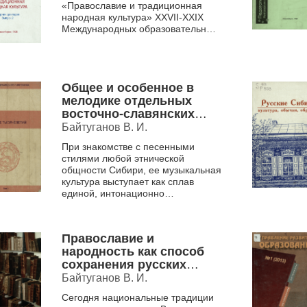
культура, [Новосибирск,
«Православие и традиционная
12 ноября 2020]. cборник
народная культура» ХХVII-ХХIХ
докладов. Вып. 2 .
Международных образовательных
рождественских чтений, ХХII-ХХIV
Новосибирских рождественски...
Общее и особенное в
мелодике отдельных
восточно-славянских
групп Юго-Западной
Байтуганов В. И.
Сибири
При знакомстве с песенными
стилями любой этнической
общности Сибири, ее музыкальная
культура выступает как сплав
единой, интонационно
законченной природы только в том
случае, если эта этническая
общно...
Православие и
народность как способ
сохранения русских
традиций
Байтуганов В. И.
Сегодня национальные традиции