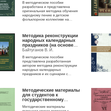
В методическом пособии
Методическое пособие .
разработана и представлена
оригинальная методика обучения
народному пению в детском
фольклорном коллективе на
основе этнической традиции с
нотными приложениями и
разработанными ...
Методика реконструкции
народных календарных
праздников (на основе
традиционной культуры
Байтуганов В. И.
Васюганья).
В методическом пособии
Методическое пособие
представлена разработанная
автором методика реконструкции
народных календарных
праздников и их сценарии с
нотным приложением для детей
младшего и среднего возраста.
Данная работ...
Методические материалы
для студентов к
государственному
экзамену по теории и
Методические материалы
истории народной
включают список вопросов к