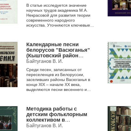
современной теории
В статье исследуется значение
народной
научных трудов академика М.А.
художественной
Некрасовой для развития теории
культуры
современного народного
искусства. Уточняются ключевые
понятия, такие как «сфера-
концепт», «народный художеств...
Календарные песни
белорусов "Васюганья"
(Кыштовский район
Новосибирской области).
Байтуганов В. И.
[записаны в 1995 г.]
Среди песен, записанных от
переселенцев из Белоруссии,
заселивших районы Васюганья в
конце XIX – начале XX века,
выделяются песни весеннего и
летнего календарного циклов,
которые удалось записать в фо...
Методика работы с
детским фольклорным
коллективом в
пространстве
Байтуганов В. И.
традиционной культуры.