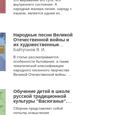
внутреннего состояния. А
народная манера пения, наряду с
языком, является одним из
главных компонентов этнической
культуры. В статье анализиру...
Народные песни Великой
Отечественной войны и
их художественные
особенности как
Байтуганов В. И.
средство
В статье рассматриваются
патриотического
особенности бытования, а также
воспитания во
тематической классификации
внеурочной
народного песенного творчества
деятельности
Великой Отечественной войны. На
основе подлинных записей
ведущих ученых-фольклористов ...
Обучение детей в школе
русской традиционной
культуры "Васюганье".
Сборник научно-
Сборник представляет собой
методических статей
попытку осмысления