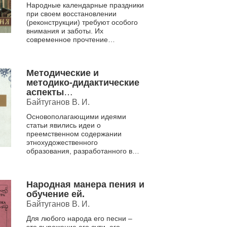
Народные календарные праздники
школы народной
при своем восстановлении
культуры. (на примере
(реконструкции) требуют особого
работы Школы русской
внимания и заботы. Их
традиционной культуры
современное прочтение
"Васюганье", г.
предполагает тщательное
Новосибирск].
изучение традиции проведения
праздни...
Методические и
методико-дидактические
аспекты
этнохудожественного
Байтуганов В. И.
(этнокультурного)
Основополагающими идеями
образования и
статьи явились идеи о
воспитания в
преемственном содержании
учреждениях
этнохудожественного
дополнительного
образования, разработанного в
образования детей.
ряде учебных программ,
учебников и учебных пособий.
Кроме того, в данной стать...
Народная манера пения и
обучение ей.
Байтуганов В. И.
Для любого народа его песни –
это выражение его сути, его