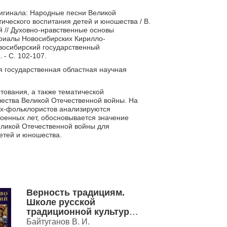
ригинала: Народные песни Великой
ического воспитания детей и юношества / В.
й // Духовно-нравственные основы
ериалы Новосибирских Кирилло-
восибирский государственный
 - С. 102-107.
я государственная областная научная
тования, а также тематической
чества Великой Отечественной войны. На
ых-фольклористов анализируются
оенных лет, обосновывается значение
еликой Отечественной войны для
детей и юношества.
Верность традициям.
Школе русской
традиционной культуры
"Васюганье" 20 лет.
Байтуганов В. И.