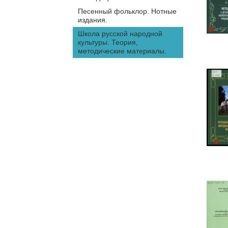
2023
Песенный фольклор. Нотные
2024
издания.
Школа русской народной
культуры. Теория,
методические материалы.