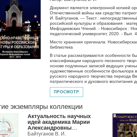
Документ является электронной копией о
Отечественной войны как средство патриот
И. Байтуганов. — Текст : непосредственны
российской культуры и образования : мат
Мефодиевских Чтений. - Новосибирск : Но
педагогический университет, 2020. - Вып. 4.
Место хранения оригинала: Новосибирска
библиотека
В статье рассматриваются особенности бы
классификации народного песенного твор
основе подлинных записей ведущих учен
художественные особенности фольклора в
русского народного творчества периода В
патриотического и духовного воспитания 
ПРОСМОТР
гие экземпляры коллекции
Актуальность научных
идей академика Марии
Александровны
Некрасовой для развития
Байтуганов В. И.