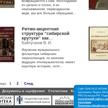
возвращаются к нам. Воссоздавая
их цельно и полно, в их
неискаженном, первозданном
виде, мы все больше обращаемся
к духовной истории нашего
народа, его культуре, познанию...
Ритмо-акцентная
структура "сибирской
крутухи" как
системообразующий
Байтуганов В. И.
элемент мелодического
Изучение музыкального
стиля жанра (на
фольклора сибирских
материале фольклорных
переселенцев, по мнению
экспедиций в
ведущих этномузыкологов, имеет
Кыштовский район НСО).
короткую историю, хотя
этнография сибиряков изучалась
достаточно длительно.
Музыкальный материал, получ...
ицы:
1
2
След.
Сайт ГАУК НСО НГОНБ и
Документы в оцифровке
Статистика
Контакты
Партнёры
программы Яндекс.Метри
PRO.Культура.РФ. Подр
посетителей сайта с 
программ
Политика обработки 