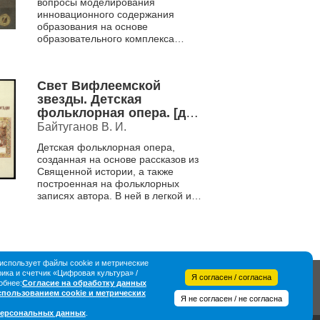
вопросы моделирования
инновационного содержания
образования на основе
образовательного комплекса
«русская традиционная культура»,
связанного с всесторонним
развитием целостной...
Свет Вифлеемской
звезды. Детская
фольклорная опера. [для
детского хора в
Байтуганов В. И.
сопровождении
Детская фольклорная опера,
фортепиано] .
созданная на основе рассказов из
Священной истории, а также
построенная на фольклорных
записях автора. В ней в легкой и
доступной форме рассказывается
о Рождестве Христовом,...
спользует файлы cookie и метрические
ка и счетчик «Цифровая культура» /
Я согласен / согласна
обнее:
Согласие на обработку данных
использованием cookie и метрических
Я не согласен / не согласна
персональных данных
.