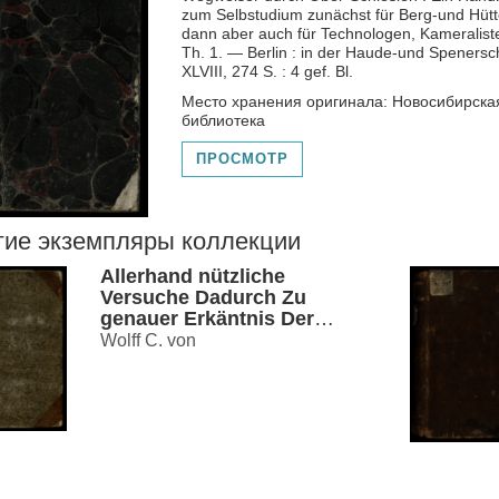
zum Selbstudium zunächst für Berg-und Hüt
dann aber auch für Technologen, Kameraliste
Th. 1. — Berlin : in der Haude-und Speners
XLVIII, 274 S. : 4 gef. Bl.
Место хранения оригинала: Новосибирска
библиотека
ПРОСМОТР
гие экземпляры коллекции
Allerhand nützliche
Versuche Dadurch Zu
genauer Erkäntnis Der
Natur und Kunst Th. 1 .
Wolff C. von