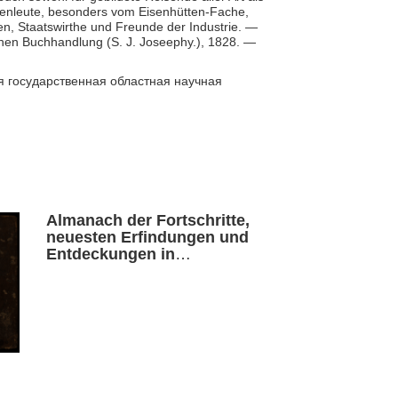
tenleute, besonders vom Eisenhütten-Fache,
n, Staatswirthe und Freunde der Industrie. —
chen Buchhandlung (S. J. Joseephy.), 1828. —
я государственная областная научная
Almanach der Fortschritte,
neuesten Erfindungen und
Entdeckungen in
Wissenschaften, Künsten,
Manufakturen und
Handwerken. Jahrgang 13.
Von der Oster-Messe 1807
bis dahin 1808