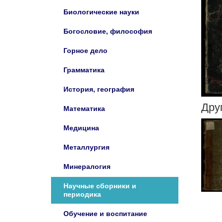
Биологические науки
Богословие, философия
Горное дело
Грамматика
История, география
Дру
Математика
Медицина
Металлургия
Минералогия
Научные сборники и
периодика
Обучение и воспитание