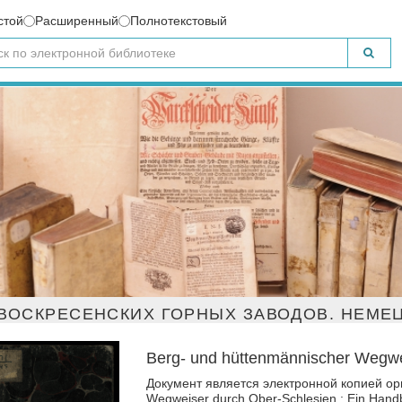
стой
Расширенный
Полнотекстовый
ВОСКРЕСЕНСКИХ ГОРНЫХ ЗАВОДОВ. НЕМЕЦ
Berg- und hüttenmännischer Wegwei
Документ является электронной копией ори
Wegweiser durch Ober-Schlesien : Ein Handbu