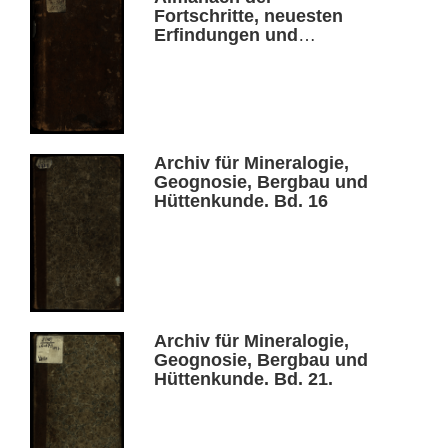
Fortschritte, neuesten
Erfindungen und
Entdeckungen in
Wissenschaften,
Künsten, Manufakturen
und Handwerken.
Jahrgang 13. Von der
Oster-Messe 1807 bis
Archiv für Mineralogie,
dahin 1808
Geognosie, Bergbau und
Hüttenkunde. Bd. 16
Archiv für Mineralogie,
Geognosie, Bergbau und
Hüttenkunde. Bd. 21.