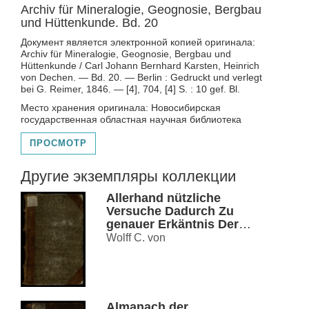
Archiv für Mineralogie, Geognosie, Bergbau
und Hüttenkunde. Bd. 20
Документ является электронной копией оригинала:
Archiv für Mineralogie, Geognosie, Bergbau und
Hüttenkunde / Carl Johann Bernhard Karsten, Heinrich
von Dechen. — Bd. 20. — Berlin : Gedruckt und verlegt
bei G. Reimer, 1846. — [4], 704, [4] S. : 10 gef. Bl.
Место хранения оригинала: Новосибирская
государственная областная научная библиотека
ПРОСМОТР
Другие экземпляры коллекции
Allerhand nützliche
Versuche Dadurch Zu
genauer Erkäntnis Der
Natur und Kunst Th. 1 .
Wolff C. von
Almanach der