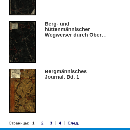
Berg- und
hüttenmännischer
Wegweiser durch Ober-
Schlesien. Th. 2
Bergmännisches
Journal. Bd. 1
Страницы:
1
2
3
4
След.