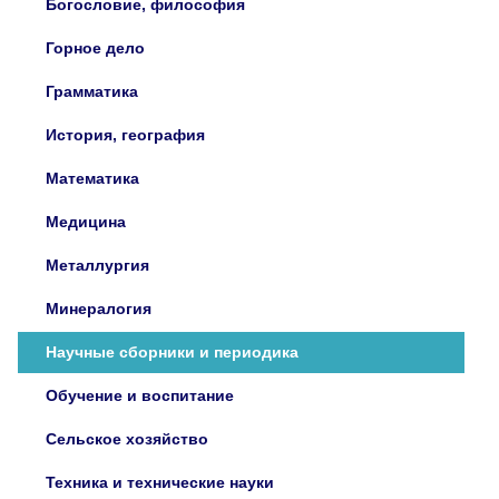
Богословие, философия
Горное дело
Грамматика
История, география
Математика
Медицина
Металлургия
Минералогия
Научные сборники и периодика
Обучение и воспитание
Сельское хозяйство
Техника и технические науки