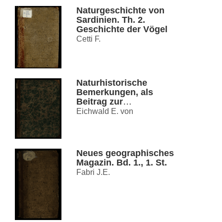
Naturgeschichte von
Sardinien. Th. 2.
Geschichte der Vögel
Cetti F.
Naturhistorische
Bemerkungen, als
Beitrag zur
vergleichenden
Eichwald E. von
Geognosie, auf einer
Reise durch die Eifel,
Tyrol, Italien, Sizilien und
Algier
Neues geographisches
Magazin. Bd. 1., 1. St.
Fabri J.E.