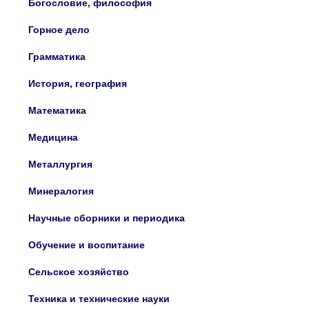
Богословие, философия
Горное дело
Грамматика
История, география
Математика
Медицина
Металлургия
Минералогия
Научные сборники и периодика
Обучение и воспитание
Сельское хозяйство
Техника и технические науки