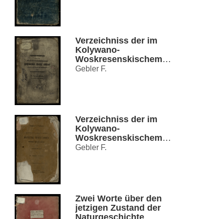
Verzeichniss der im
Kolywano-
Woskresenskischem
Hüttenbezirke Süd-West
Gebler F.
Sibirien
Verzeichniss der im
Kolywano-
Woskresenskischem
Hüttenbezirke Süd-West
Gebler F.
Sibirien
Zwei Worte über den
jetzigen Zustand der
Naturgeschichte