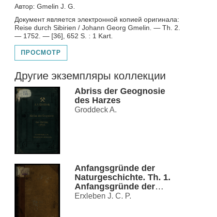
Автор: Gmelin J. G.
Документ является электронной копией оригинала:
Reise durch Sibirien / Johann Georg Gmelin. — Th. 2.
— 1752. — [36], 652 S. : 1 Kart.
ПРОСМОТР
Другие экземпляры коллекции
Abriss der Geognosie
des Harzes
Groddeck A.
Anfangsgründe der
Naturgeschichte. Th. 1.
Anfangsgründe der
Naturgeschichte
Erxleben J. C. P.