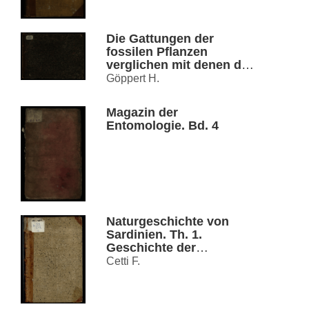
Die Gattungen der
fossilen Pflanzen
verglichen mit denen der
Jetzwelt und durch
Göppert H.
Abbildungen erläutertt
Magazin der
Entomologie. Bd. 4
Naturgeschichte von
Sardinien. Th. 1.
Geschichte der
Säugetiere
Cetti F.