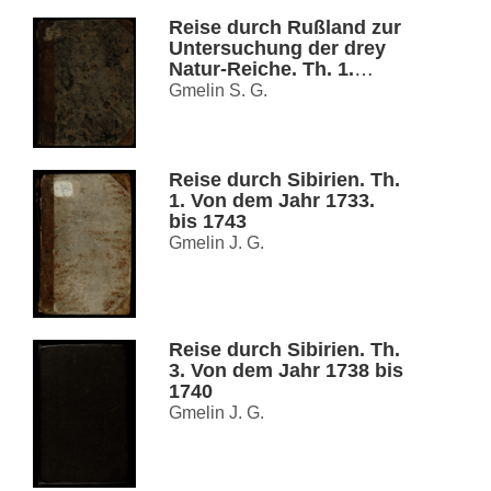
Reise durch Rußland zur
Untersuchung der drey
Natur-Reiche. Th. 1.
Reise von St. Petersburg
Gmelin S. G.
biß nach Tscherkask, der
Haupstadt der Donischen
Kosacken in den jahren
1768. und 1769
Reise durch Sibirien. Th.
1. Von dem Jahr 1733.
bis 1743
Gmelin J. G.
Reise durch Sibirien. Th.
3. Von dem Jahr 1738 bis
1740
Gmelin J. G.