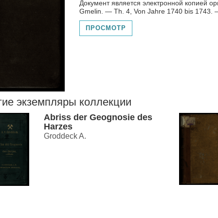
Документ является электронной копией ориг
Gmelin. — Th. 4, Von Jahre 1740 bis 1743. — 17
ПРОСМОТР
гие экземпляры коллекции
Abriss der Geognosie des
Harzes
Groddeck A.