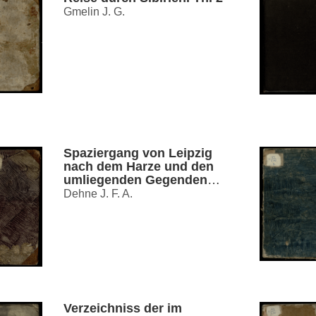
Gmelin J. G.
Spaziergang von Leipzig
nach dem Harze und den
umliegenden Gegenden
vorzügluch in botanischer
Dehne J. F. A.
und mineralogischer
Hinsicht
Verzeichniss der im