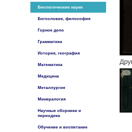
Биологические науки
Богословие, философия
Горное дело
Грамматика
История, география
Дру
Математика
Медицина
Металлургия
Минералогия
Научные сборники и
периодика
Обучение и воспитание