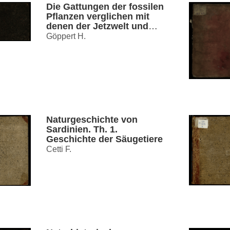
Die Gattungen der fossilen
Pflanzen verglichen mit
denen der Jetzwelt und
durch Abbildungen
Göppert H.
erläutertt
Naturgeschichte von
Sardinien. Th. 1.
Geschichte der Säugetiere
Cetti F.