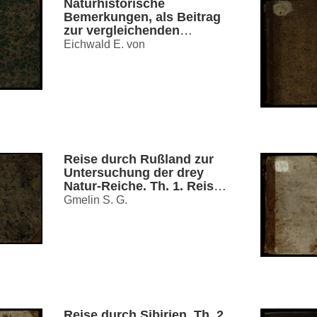
Naturhistorische
Bemerkungen, als Beitrag
zur vergleichenden
Geognosie, auf einer Reise
Eichwald E. von
durch die Eifel, Tyrol,
Italien, Sizilien und Algier
Reise durch Rußland zur
Untersuchung der drey
Natur-Reiche. Th. 1. Reise
von St. Petersburg biß
Gmelin S. G.
nach Tscherkask, der
Haupstadt der Donischen
Kosacken in den jahren
1768. und 1769
Reise durch Sibirien. Th. 2