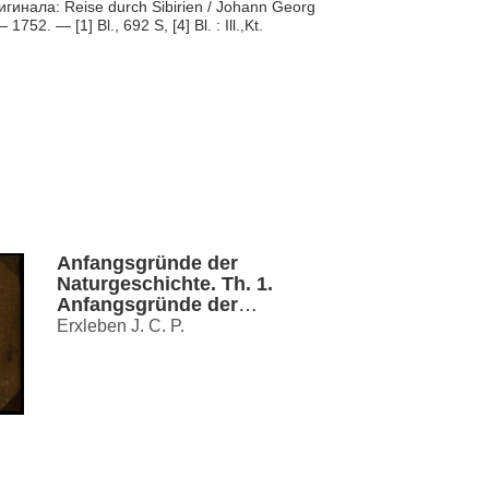
инала: Reise durch Sibirien / Johann Georg
52. — [1] Bl., 692 S, [4] Bl. : Ill.,Kt.
Anfangsgründe der
Naturgeschichte. Th. 1.
Anfangsgründe der
Naturgeschichte
Erxleben J. C. P.