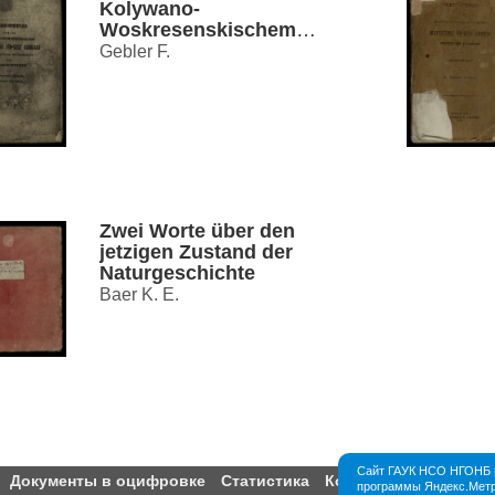
Kolywano-
Woskresenskischem
Hüttenbezirke Süd-West
Gebler F.
Sibirien
Zwei Worte über den
jetzigen Zustand der
Naturgeschichte
Baer K. E.
Сайт ГАУК НСО НГОНБ и
Документы в оцифровке
Статистика
Контакты
Партнёры
программы Яндекс.Метри