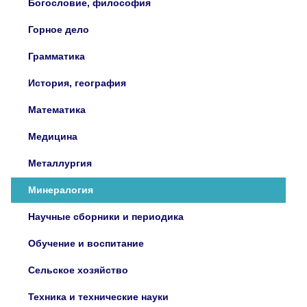
Богословие, философия
Горное дело
Грамматика
История, география
Математика
Медицина
Металлургия
Минералогия
Научные сборники и периодика
Обучение и воспитание
Сельское хозяйство
Техника и технические науки