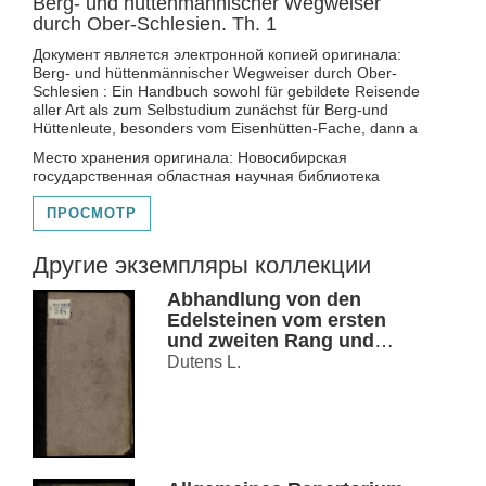
Berg- und hüttenmännischer Wegweiser
durch Ober-Schlesien. Th. 1
Документ является электронной копией оригинала:
Berg- und hüttenmännischer Wegweiser durch Ober-
Schlesien : Ein Handbuch sowohl für gebildete Reisende
aller Art als zum Selbstudium zunächst für Berg-und
Hüttenleute, besonders vom Eisenhütten-Fache, dann a
Место хранения оригинала: Новосибирская
государственная областная научная библиотека
ПРОСМОТР
Другие экземпляры коллекции
Abhandlung von den
Edelsteinen vom ersten
und zweiten Rang und
von den Mitteln, sie zu
Dutens L.
kennen und zu schätzen