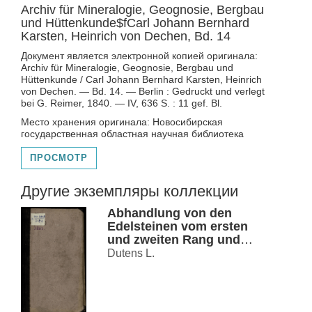
Archiv für Mineralogie, Geognosie, Bergbau
und Hüttenkunde$fCarl Johann Bernhard
Karsten, Heinrich von Dechen, Bd. 14
Документ является электронной копией оригинала:
Archiv für Mineralogie, Geognosie, Bergbau und
Hüttenkunde / Carl Johann Bernhard Karsten, Heinrich
von Dechen. — Bd. 14. — Berlin : Gedruckt und verlegt
bei G. Reimer, 1840. — IV, 636 S. : 11 gef. Bl.
Место хранения оригинала: Новосибирская
государственная областная научная библиотека
ПРОСМОТР
Другие экземпляры коллекции
Abhandlung von den
Edelsteinen vom ersten
und zweiten Rang und
von den Mitteln, sie zu
Dutens L.
kennen und zu schätzen