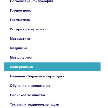
Богословие, философия
Горное дело
Грамматика
История, география
Математика
Медицина
Металлургия
Минералогия
Научные сборники и периодика
Обучение и воспитание
Сельское хозяйство
Техника и технические науки