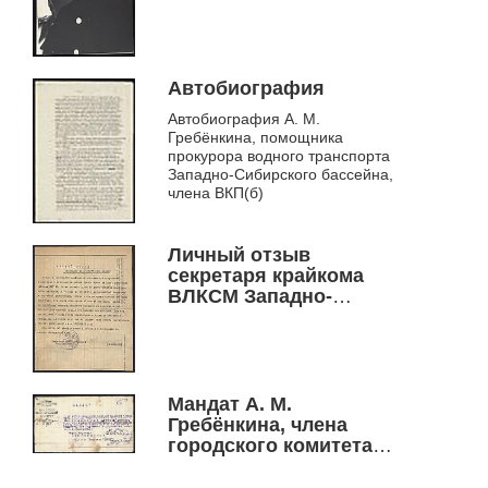
Автобиография
Автобиография А. М.
Гребёнкина, помощника
прокурора водного транспорта
Западно-Сибирского бассейна,
члена ВКП(б)
Личный отзыв
секретаря крайкома
ВЛКСМ Западно-
Сибирского края В.
Симакина о А. М.
Гребёнкине
Мандат А. М.
Гребёнкина, члена
городского комитета
РКСМ
Новониколаевской