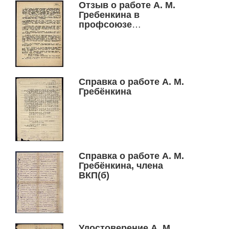
Отзыв о работе А. М.
организации, 1920 г.
Гребенкина в
профсоюзе
кинематографистов с
1917 по 1928 гг.
Справка о работе А. М.
Гребёнкина
Справка о работе А. М.
Гребёнкина, члена
ВКП(б)
Удостоверение А. М.