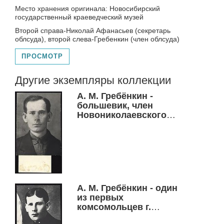
Место хранения оригинала: Новосибирский
государственный краеведческий музей
Второй справа-Николай Афанасьев (секретарь
облсуда), второй слева-Гребенкин (член облсуда)
ПРОСМОТР
Другие экземпляры коллекции
А. М. Гребёнкин -
большевик, член
Новониколаевского
Совета профсоюзов,
один из организаторов
комсомола г.
Новониколаевска
А. М. Гребёнкин - один
из первых
комсомольцев г.
Новониколаевска