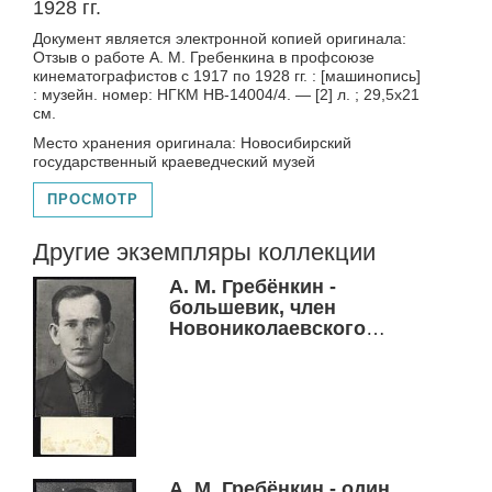
1928 гг.
Документ является электронной копией оригинала:
Отзыв о работе А. М. Гребенкина в профсоюзе
кинематографистов с 1917 по 1928 гг. : [машинопись]
: музейн. номер: НГКМ НВ-14004/4. — [2] л. ; 29,5х21
см.
Место хранения оригинала: Новосибирский
государственный краеведческий музей
ПРОСМОТР
Другие экземпляры коллекции
А. М. Гребёнкин -
большевик, член
Новониколаевского
Совета профсоюзов,
один из организаторов
комсомола г.
Новониколаевска
А. М. Гребёнкин - один