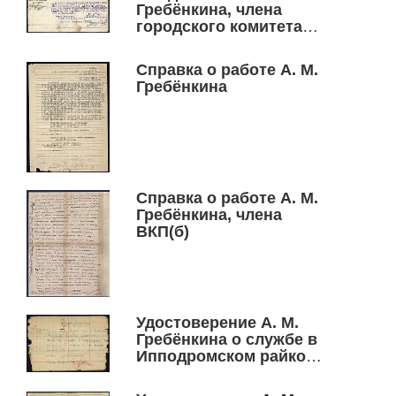
Гребёнкина, члена
городского комитета
РКСМ
Новониколаевской
Справка о работе А. М.
организации, 1920 г.
Гребёнкина
Справка о работе А. М.
Гребёнкина, члена
ВКП(б)
Удостоверение А. М.
Гребёнкина о службе в
Ипподромском райкоме
в качестве
ответственного