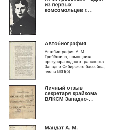
из первых
комсомольцев г.
Новониколаевска
Автобиография
Автобиография А. М.
Гребёнкина, помощника
прокурора водного транспорта
Западно-Сибирского бассейна,
члена ВКП(б)
Личный отзыв
секретаря крайкома
ВЛКСМ Западно-
Сибирского края В.
Симакина о А. М.
Гребёнкине
Мандат А. М.